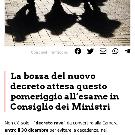
Condividi l'articolo:
Share on Facebook
Share on Twitter
Share on E-Mail
Share on WhatsApp
Share on Telegram
La bozza del nuovo
decreto attesa questo
pomeriggio all’esame in
Consiglio dei Ministri
Non c’è solo il “
decreto rave
”, da convertire alla Camera
entro il 30 dicembre
per evitare la decadenza, nel