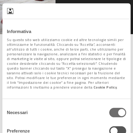
Femminicidio: ora esiste
un fondo per gli orfani
Informativa
Su questo sito web utilizziamo cookie ed altre tecnologie simili per
ottimizzarne le funzionalità. Cliccando su “Accetta”, acconsenti
I taser
all’utilizzo di tutti i cookie, anche di terze parti, che utilizziamo per
personalizzare la navigazione, analizzare a fini statistici e per finalità
di marketing le visite al sito; oppure potrai selezionare le tipologie di
cookie desiderate cliccando su "Accetta selezionati". Chiudendo
Un’ultima misura allo studio, come riportato dal Corriere della
questo banner cliccando sul tasto “X” prosegui la navigazione e
Sera, riguarda l’intenzione del Ministero dell’Interno di
saranno attivati solo i cookie tecnici necessari per la fruizione del
sito. Potrai modificare le tue preferenze in ogni momento mediante
estendere l’uso del taser,
la pistola elettrica già in uso
il link “Impostazione dei cookie” a fine pagina. Per ulteriori
come strumento di dissuasione. Oltre a consentirne l’uso, da
informazioni ti invitiamo a prendere visione della
Cookie Policy
.
parte delle autorità di pubblica sicurezza, in ogni situazione di
rischio, si punta a inserirlo
tra le dotazioni di poliziotti e
Selezione
carabinieri di pattuglia
anche nei comuni più piccoli, dove
Necessari
del
spesso al momento gli agenti non dispongono dei taser.
consenso
Alberto Minazzi
Preferenze