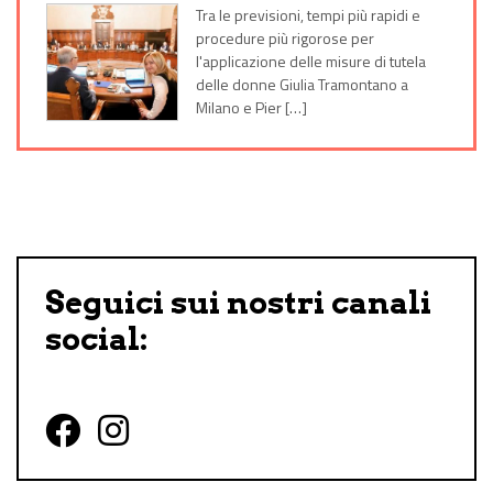
Tra le previsioni, tempi più rapidi e
procedure più rigorose per
l'applicazione delle misure di tutela
delle donne Giulia Tramontano a
Milano e Pier […]
Seguici sui nostri canali
social:
Follow us on Facebook
Follow us on Instagram