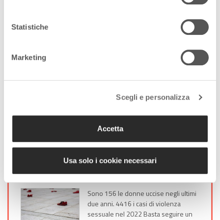
Statistiche
Lascia un commento +
Marketing
Tag:
sicurezza
Condividi l'articolo:
Scegli e personalizza
Share on Facebook
Share on Twitter
Share on E-Mail
Share on WhatsApp
Share on Telegram
Leggi anche:
Accetta
22 Novembre 2022
Usa solo i cookie necessari
Donne: diminuiti i femminicidi,
aumentate le violenze sessuali
Sono 156 le donne uccise negli ultimi
due anni. 4416 i casi di violenza
sessuale nel 2022 Basta seguire un