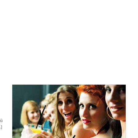
iù
…]