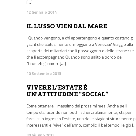
[…]
12 Gennaio 2014
IL LUSSO VIEN DAL MARE
Quando vengono, a chi appartengono e quanto costano gli
yacht che abitualmente ormeggiano a Venezia? Viaggio alla
scoperta dei miliardari che li posseggono e delle stranezze
che li accompagnano Quando sono salito a bordo del
“Prometej”, rimorc […]
10 Settembre 2013
VIVERE L’ESTATE È
UN’ATTITUDINE “SOCIAL”
Come ottenere il massimo dai prossimi mesi Anche se il
tempo sta facendo non pochi scherzi ultimamente, sta per
fare il suo ingresso l’estate, una delle stagioni sicuramente p
interessanti e “vive” dell’anno, complici il bel tempo, le gio [
30 Giugno 2013