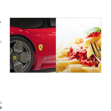
L
o
ha
l�