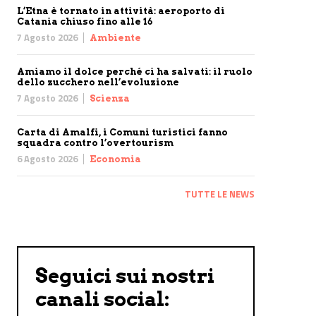
L’Etna è tornato in attività: aeroporto di
Catania chiuso fino alle 16
7 Agosto 2026
Ambiente
Amiamo il dolce perché ci ha salvati: il ruolo
dello zucchero nell’evoluzione
7 Agosto 2026
Scienza
Carta di Amalfi, i Comuni turistici fanno
squadra contro l’overtourism
6 Agosto 2026
Economia
TUTTE LE NEWS
Seguici sui nostri
canali social: