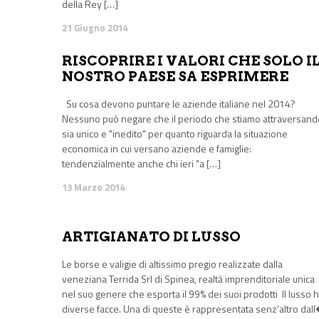
della Rey […]
21 Giugno 2014
RISCOPRIRE I VALORI CHE SOLO I
NOSTRO PAESE SA ESPRIMERE
Su cosa devono puntare le aziende italiane nel 2014?
Nessuno può negare che il periodo che stiamo attraversand
sia unico e "inedito" per quanto riguarda la situazione
economica in cui versano aziende e famiglie:
tendenzialmente anche chi ieri "a […]
13 Marzo 2014
ARTIGIANATO DI LUSSO
Le borse e valigie di altissimo pregio realizzate dalla
veneziana Terrida Srl di Spinea, realtà imprenditoriale unica
nel suo genere che esporta il 99% dei suoi prodotti Il lusso 
diverse facce. Una di queste è rappresentata senz’altro dal