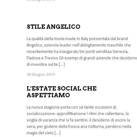
STILE ANGELICO
La qualità della moda made in Italy presentata dal brand
Angelico, azienda leader nell’abbigliamento maschile che
recentemente ha inaugurato tre punti venditaa Venezia,
Padova e Treviso Gli esempi di grandi aziende che decidono
di investire sul te […]
30 Giugno 2013
L'ESTATE SOCIAL CHE
ASPETTIAMO
La nuova stagione porta con sé tante occasioni di
socializzazione: approfittiamone I ritmi che rallentano, la
voglia di vacanza che si fa sentire, il desiderio di uscire la
sera, per godere della fresca aria notturna, perdersi nella
magia del cielo […]