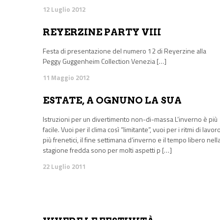
12 Luglio 2012
REYERZINE PARTY VIII
Festa di presentazione del numero 12 di Reyerzine alla
Peggy Guggenheim Collection Venezia […]
11 Maggio 2012
ESTATE, A OGNUNO LA SUA
Istruzioni per un divertimento non-di-massa L’inverno è più
facile. Vuoi per il clima così “limitante”, vuoi per i ritmi di lavor
più frenetici, il fine settimana d’inverno e il tempo libero nell
stagione fredda sono per molti aspetti p […]
22 Luglio 2011