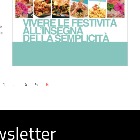
ne
ie
1
…
4
5
6
ewsletter