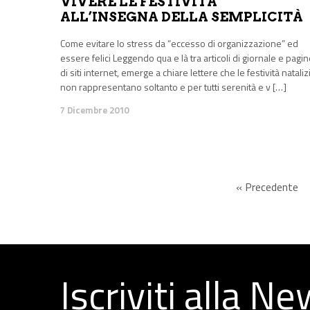
VIVERE LE FESTIVITÀ
ALL’INSEGNA DELLA SEMPLICITÀ
Come evitare lo stress da “eccesso di organizzazione” ed
essere felici Leggendo qua e là tra articoli di giornale e pagi
di siti internet, emerge a chiare lettere che le festività nataliz
non rappresentano soltanto e per tutti serenità e v […]
7 Dicembre 2010
« Precedente
Iscriviti alla N