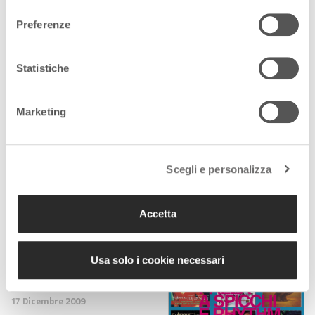
consenso
Preferenze
Statistiche
UN PIANISTA FUORI
POSTO
17 Febbraio 2010
Marketing
Scegli e personalizza
I GIOVANI VISTI DALLA
CONSOLLE
17 Dicembre 2009
Accetta
Usa solo i cookie necessari
PALLA A SPICCHI E
RHYTHM & BLUES
17 Dicembre 2009