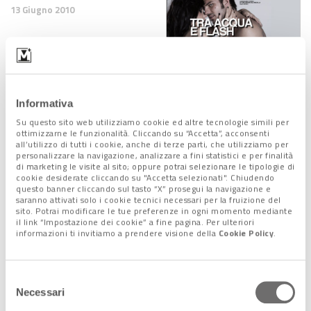
13 Giugno 2010
UNA VETRINA SULLA
Informativa
LAGUNA
13 Giugno 2010
Su questo sito web utilizziamo cookie ed altre tecnologie simili per
ottimizzarne le funzionalità. Cliccando su “Accetta”, acconsenti
all’utilizzo di tutti i cookie, anche di terze parti, che utilizziamo per
personalizzare la navigazione, analizzare a fini statistici e per finalità
di marketing le visite al sito; oppure potrai selezionare le tipologie di
cookie desiderate cliccando su "Accetta selezionati". Chiudendo
questo banner cliccando sul tasto “X” prosegui la navigazione e
VINO E VETRO: UN'ALTRA
saranno attivati solo i cookie tecnici necessari per la fruizione del
ATTIVITA CHE
sito. Potrai modificare le tue preferenze in ogni momento mediante
VALORIZZA IL
il link “Impostazione dei cookie” a fine pagina. Per ulteriori
TERRIOTORIO
informazioni ti invitiamo a prendere visione della
Cookie Policy
.
VENEZIANO
17 Febbraio 2010
Selezione
I FIGLI PRIMA DI TUTTO
Necessari
del
17 Febbraio 2010