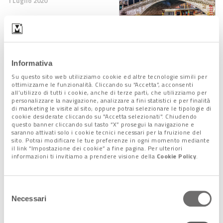
1 Luglio 2020
Mobilità pulita: si corre
verso il green
29 Giugno 2020
Informativa
Su questo sito web utilizziamo cookie ed altre tecnologie simili per
ottimizzarne le funzionalità. Cliccando su “Accetta”, acconsenti
all’utilizzo di tutti i cookie, anche di terze parti, che utilizziamo per
personalizzare la navigazione, analizzare a fini statistici e per finalità
di marketing le visite al sito; oppure potrai selezionare le tipologie di
Venezia in prima linea
cookie desiderate cliccando su "Accetta selezionati". Chiudendo
contro i cambiamenti
questo banner cliccando sul tasto “X” prosegui la navigazione e
climatici
saranno attivati solo i cookie tecnici necessari per la fruizione del
sito. Potrai modificare le tue preferenze in ogni momento mediante
25 Giugno 2020
il link “Impostazione dei cookie” a fine pagina. Per ulteriori
informazioni ti invitiamo a prendere visione della
Cookie Policy
.
L'economia circolare fa
Selezione
tendenza. Dalle lattine ai
Necessari
del
bijou
23 Giugno 2020
consenso