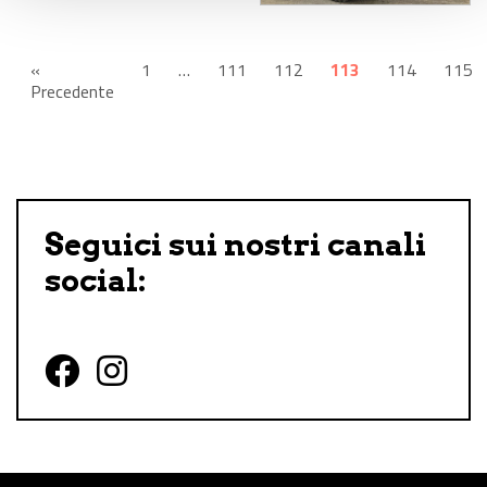
«
1
…
111
112
113
114
115
Precedente
Seguici sui nostri canali
social:
Follow us on Facebook
Follow us on Instagram