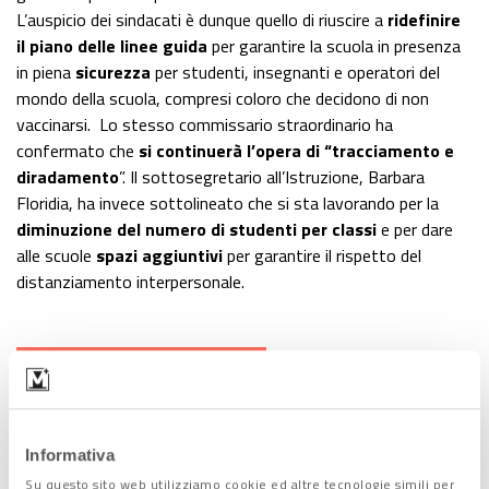
L’auspicio dei sindacati è dunque quello di riuscire a
ridefinire
il piano delle linee guida
per garantire la scuola in presenza
in piena
sicurezza
per studenti, insegnanti e operatori del
mondo della scuola, compresi coloro che decidono di non
vaccinarsi. Lo stesso commissario straordinario ha
confermato che
si continuerà l’opera di “tracciamento e
diradamento
”. Il sottosegretario all’Istruzione, Barbara
Floridia, ha invece sottolineato che si sta lavorando per la
diminuzione del numero di studenti per classi
e per dare
alle scuole
spazi aggiuntivi
per garantire il rispetto del
distanziamento interpersonale.
Lascia un commento +
Condividi l'articolo:
Informativa
Share on Facebook
Share on Twitter
Share on E-Mail
Share on WhatsApp
Share on Telegram
Su questo sito web utilizziamo cookie ed altre tecnologie simili per