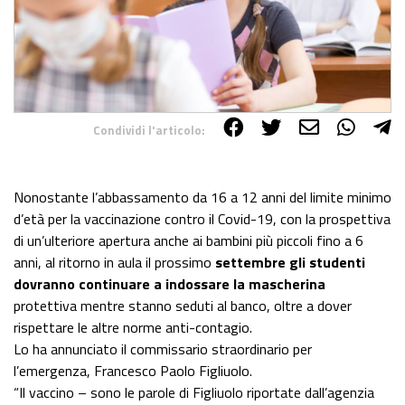
Condividi l'articolo:
Share on Facebook
Share on Twitter
Share on E-Mail
Share on WhatsApp
Share on Telegram
Nonostante l’abbassamento da 16 a 12 anni del limite minimo
d’età per la vaccinazione contro il Covid-19, con la prospettiva
di un’ulteriore apertura anche ai bambini più piccoli fino a 6
anni, al ritorno in aula il prossimo
settembre
gli studenti
dovranno continuare a indossare la mascherina
protettiva mentre stanno seduti al banco, oltre a dover
rispettare le altre norme anti-contagio.
Lo ha annunciato il commissario straordinario per
l’emergenza, Francesco Paolo Figliuolo.
“Il vaccino – sono le parole di Figliuolo riportate dall’agenzia