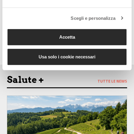
social:
Scegli e personalizza
Accetta
Follow us on Facebook
Follow us on Instagram
Usa solo i cookie necessari
Salute +
TUTTE LE NEWS