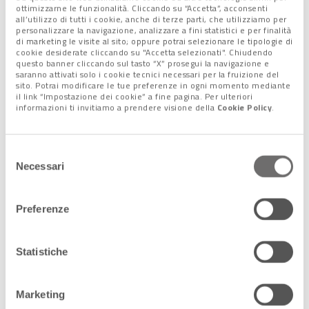
ottimizzarne le funzionalità. Cliccando su “Accetta”, acconsenti
all’utilizzo di tutti i cookie, anche di terze parti, che utilizziamo per
Leggi anche:
personalizzare la navigazione, analizzare a fini statistici e per finalità
di marketing le visite al sito; oppure potrai selezionare le tipologie di
cookie desiderate cliccando su "Accetta selezionati". Chiudendo
questo banner cliccando sul tasto “X” prosegui la navigazione e
20 Febbraio 2025
saranno attivati solo i cookie tecnici necessari per la fruizione del
20 febbraio 2020: 5 anni fa, la pandemia
sito. Potrai modificare le tue preferenze in ogni momento mediante
mise in ginocchio il mondo
il link “Impostazione dei cookie” a fine pagina. Per ulteriori
informazioni ti invitiamo a prendere visione della
Cookie Policy
.
Da Codogno alla chiusura delle scuole,
dalla paura collettiva al lockdown
globale, il Covid-19 ha segnato una
Selezione
svolta epocale nelle nostre vite
Necessari
del
Alcune […]
consenso
Preferenze
Statistiche
Seguici sui nostri canali
Marketing