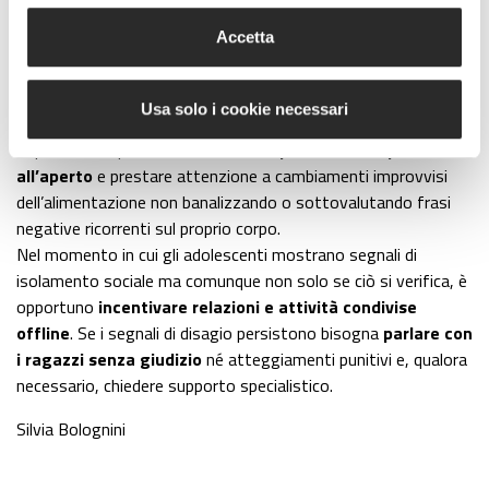
più equilibrato.
Accetta
Innanzitutto
mantenere orari regolari di sonno
anche
durante le vacanze,
evitando l’utilizzo di smartphone e
videogiochi nelle ore serali
e i dispositivi digitali
durante i
Usa solo i cookie necessari
pasti.
Importante è poi favorire
attività sportive e tempo
all’aperto
e prestare attenzione a cambiamenti improvvisi
dell’alimentazione non banalizzando o sottovalutando frasi
negative ricorrenti sul proprio corpo.
Nel momento in cui gli adolescenti mostrano segnali di
isolamento sociale ma comunque non solo se ciò si verifica, è
opportuno
incentivare relazioni e attività condivise
offline
. Se i segnali di disagio persistono bisogna
parlare con
i ragazzi senza giudizio
né atteggiamenti punitivi e, qualora
necessario, chiedere supporto specialistico.
Silvia Bolognini