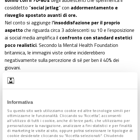
cosiddetto “
social jetlag
” con
addormentamento e
risveglio spostato avanti di ore.
Nel conto si aggiunge l
’insoddisfazione per il proprio
aspetto
che riguarda circa 3 adolescenti su 10 e l’esposizione
ai social media amplifica il
confronto con standard estetici
poco realistici
. Secondo la Mental Health Foundation
britannica, le immagini viste online inciderebbero
negativamente sulla percezione di sé per ben il 40% dei
giovani.
Inoltre si registra un
incremento generalizzato
, e questo
indipendentemente dalla stagione, dei
disturbi della
nutrizione
e dell’alimentazione. Al bambin Gesù di Roma
nell’arco di cinque anni, le
diagnosi sono cresciute di oltre il
Informativa
60%
, in particolare con +50% tra i bambini sotto i 10 anni e
Su questo sito web utilizziamo cookie ed altre tecnologie simili per
nella fascia tra gli 11 e i 13.
ottimizzarne le funzionalità. Cliccando su “Accetta”, acconsenti
all’utilizzo di tutti i cookie, anche di terze parti, che utilizziamo per
personalizzare la navigazione, analizzare a fini statistici e per finalità
di marketing le visite al sito; oppure potrai selezionare le tipologie di
cookie desiderate cliccando su "Accetta selezionati". Chiudendo