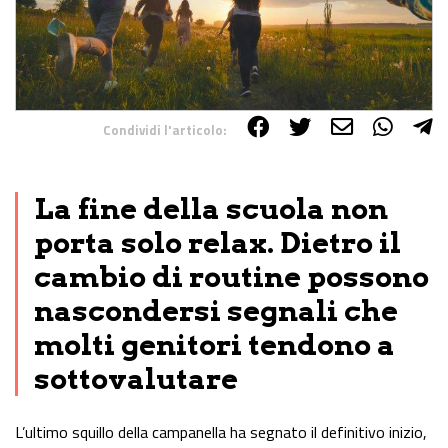
Condividi l'articolo:
Share on Facebook
Share on Twitter
Share on E-Mail
Share on WhatsApp
Share on Telegram
La fine della scuola non
porta solo relax. Dietro il
cambio di routine possono
nascondersi segnali che
molti genitori tendono a
sottovalutare
L’ultimo squillo della campanella ha segnato il definitivo inizio,