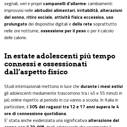
segnali, veri e propri
campanelli d’allarme
: cambiamenti
improvvisi nelle
abitudini alimentari
,
irritabilità
,
alterazioni
del sonno
,
ritiro sociale
,
attività fisica eccessiva
,
uso
prolungato
dei dispositivi digitali e
della rete
soprattutto
nelle ore notturne,
ossessione per il peso
o per il calcolo
delle calorie.
In estate adolescenti più tempo
connessi e ossessionati
dall’aspetto fisico
Studi internazionali mettono in luce che
durante i mesi estivi
gli adolescenti mediamente trascorrono tra i 45 e 55 minuti in
più online rispetto al periodo in cui vanno a scuola. In Italia in
particolare, il
30% dei ragazzi tra 12 e 17 anni supera le 4
ore di connessione quotidiana
.
E’ stata anche evidenziata una significativa
alterazione del
sonno con il 70-80%
degli adolescenti che sperimenta il