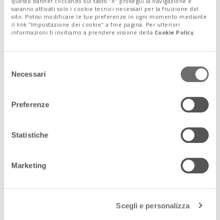
questo banner cliccando sul tasto “X” prosegui la navigazione e
saranno attivati solo i cookie tecnici necessari per la fruizione del
sito. Potrai modificare le tue preferenze in ogni momento mediante
il link “Impostazione dei cookie” a fine pagina. Per ulteriori
informazioni ti invitiamo a prendere visione della
Cookie Policy
.
Selezione
Necessari
del
consenso
Preferenze
Alcuni suggerimenti
comportamentali
Statistiche
Premesso che, come precisa il responsabile di psicologia del
bambino Gesù, intervenire tempestivamente è fondamentale
Marketing
e che molti disturbi della sfera emotiva, che si riflettono
anche sul rapporto con l’alimentazione, esordiscono durante
l’adolescenza e in età sempre più precoce, gli esperti
Scegli e personalizza
suggeriscono
alcune semplici regole
per un periodo estivo