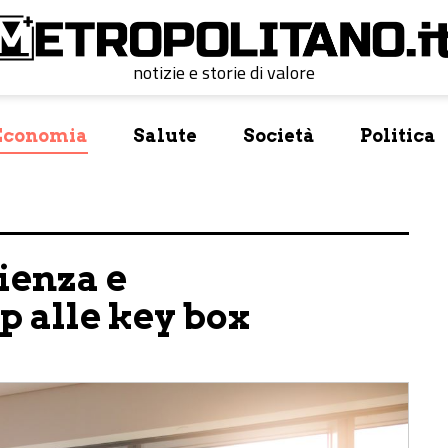
notizie e storie di valore
Economia
Salute
Società
Politica
lienza e
p alle key box