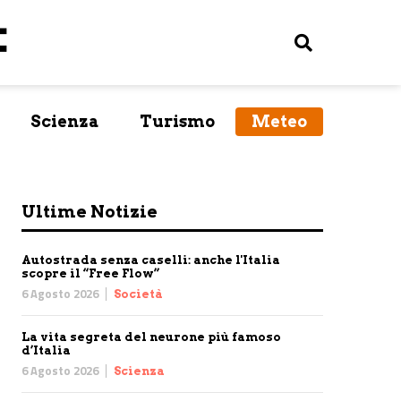
Scienza
Turismo
Meteo
Ultime Notizie
Autostrada senza caselli: anche l'Italia
scopre il “Free Flow”
6 Agosto 2026
Società
La vita segreta del neurone più famoso
d’Italia
6 Agosto 2026
Scienza