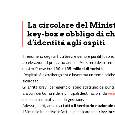
Share on Facebook
Share on Twitter
Share on E-Mail
Share on WhatsApp
Share on Telegram
La circolare del Minist
key-box e obbligo di ch
d’identità agli ospiti
Il fenomeno degli affitti brevi è sempre più diffuso e, 
accelerazione il prossimo anno. Il Ministero dell’Intern
nostro Paese
tra i 30 e i 35 milioni di turisti.
L’ospitalità extralberghiera è insomma un tema caldiss
sicurezza.
Gli affitti brevi, per esempio, sono stati uno dei punti
E alcuni dei Comuni delle principali destinazioni, da
Ven
soluzioni innovative per la gestione.
Adesso, però, arriva su
tutto il territorio nazionale
Il Viminale ha deciso infatti di pubblicare una
circolare