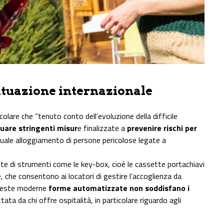
situazione internazionale
colare che “tenuto conto dell’evoluzione della difficile
uare stringenti misur
e finalizzate a
prevenire rischi per
ntuale alloggiamento di persone pericolose legate a
cente di strumenti come le key-box, cioè le cassette portachiavi
e, che consentono ai locatori di gestire l’accoglienza da
queste moderne
forme automatizzate non soddisfano i
ata da chi offre ospitalità, in particolare riguardo agli