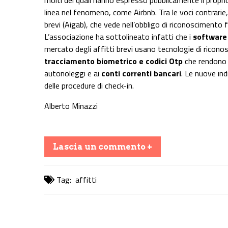
molti dei quali hanno espresso pubblicamente il propr
linea nel fenomeno, come Airbnb. Tra le voci contrarie, 
brevi (Aigab), che vede nell’obbligo di riconoscimento f
L’associazione ha sottolineato infatti che i
software 
mercato degli affitti brevi usano tecnologie di ricono
tracciamento biometrico e codici Otp
che rendono 
autonoleggi e ai
conti correnti bancari
. Le nuove in
delle procedure di check-in.
Alberto Minazzi
Lascia un commento +
Tag:
affitti
Share on Facebook
Share on Twitter
Share on E-Mail
Share on WhatsApp
Share on Telegram