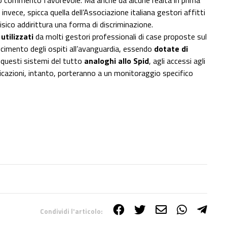
io commento favorevole. Ma anche da alcune realtà in prima
invece, spicca quella dell’Associazione italiana gestori affitti
isico addirittura una forma di discriminazione.
utilizzati
da molti gestori professionali di case proposte sul
scimento degli ospiti all’avanguardia, essendo
dotate di
questi sistemi del tutto
analoghi allo Spid
, agli accessi agli
dicazioni, intanto, porteranno a un monitoraggio specifico
Condividi l'articolo: