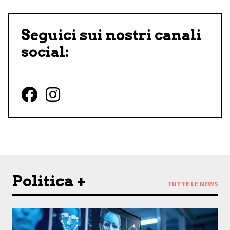
Seguici sui nostri canali
social:
Follow us on Facebook
Follow us on Instagram
Politica +
TUTTE LE NEWS