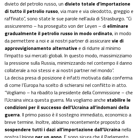
divieto del petrolio russo, un
divieto totale d’importazione
di tutto il petrolio russo
, via mare e via oleodotto, greggio e
raffinato”, sono state le sue parole nell’aula di Strasburgo. “Ci
assicureremo – ha proseguito von der Leyen – di
eliminare
gradualmente il petrolio russo in modo ordinato
, in modo
da permettere a noi e ai nostri partner di assicurare
vie di
approvvigionamento alternative
e di ridurre al minimo
l’impatto sui mercati globali. In questo modo, massimizziamo
la pressione sulla Russia, minimizzando nel contempo il danno
collaterale a noi stessi e ai nostri partner nel mondo”.
La decisa presa di posizione è infatti motivata dalla conferma
di come l’Europa ha scelto di schierarsi nel conflitto in atto.
“Vogliamo – ha ribadito la presidente della Commissione – che
l’Ucraina vinca questa guerra. Ma vogliamo anche
stabilire le
condizioni per il successo dell’Ucraina all’indomani della
guerra
. Il primo passo è il sostegno immediato, economico a
breve termine. Inoltre, abbiamo recentemente proposto di
sospendere tutti i dazi all’importazione dall’Ucraina
nella
nostra Unione
per un anno
. E sono sicura che il Parlamento