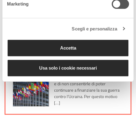
Marketing
Condividi l'articolo:
Share on Facebook
Share on Twitter
Share on E-Mail
Share on WhatsApp
Share on Telegram
Scegli e personalizza
Leggi anche:
Accetta
7 Aprile 2022
Embargo totale per la Russia. La
Usa solo i cookie necessari
risoluzione approvata da PE
L’obiettivo è quello di isolare la Russia
e di non consentirle di poter
continuare a finanziare la sua guerra
contro l’Ucraina. Per questo motivo
[…]