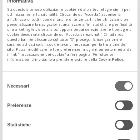
Informativa
Il ventaglio di
posizioni dei singoli Paesi
è estremamente
Su questo sito web utilizziamo cookie ed altre tecnologie simili per
diversificato. Le posizioni più rigide, e
contrarie alla
ottimizzarne le funzionalità. Cliccando su “Accetta”, acconsenti
all’utilizzo di tutti i cookie, anche di terze parti, che utilizziamo per
proposta dell’Unione
, sono ovviamente quelle degli
Stati
personalizzare la navigazione, analizzare a fini statistici e per finalità
che maggiormente dipendono dalle forniture russe.
di marketing le visite al sito; oppure potrai selezionare le tipologie di
cookie desiderate cliccando su "Accetta selezionati". Chiudendo
Ungheria e Slovacchia
, ad esempio, non hanno mai fatto
questo banner cliccando sul tasto “X” prosegui la navigazione e
mistero della loro contrarietà a una decisione di questo tipo,
saranno attivati solo i cookie tecnici necessari per la fruizione del
sito. Potrai modificare le tue preferenze in ogni momento mediante
anche per le difficoltà di garantirsi diversi approvvigionamenti,
il link “Impostazione dei cookie” a fine pagina. Per ulteriori
non avendo sbocchi sul mare. E anche
Bulgaria e Repubblica
informazioni ti invitiamo a prendere visione della
Cookie Policy
.
Ceca potrebbero opporsi
allo stop alle importazioni del
petrolio russo, che costituisce al momento la quasi totalità
del loro fabbisogno. Per l’Italia, che si rifornisce da
22 Stati
Selezione
Necessari
diversi
, secondo i dati Unem 2021 la quota di petrolio russo è
del
invece pari al
10,1%
del totale.
consenso
Preferenze
Alberto Minazzi
Statistiche
Lascia un commento +