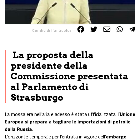
Condividi l'articolo:
Share on Facebook
Share on Twitter
Share on E-Mail
Share on WhatsApp
Share on Telegram
La proposta della
presidente della
Commissione presentata
al Parlamento di
Strasburgo
La mossa era nell’aria e adesso è stata ufficializzata: l’
Unione
Europea si prepara a tagliare le importazioni di petrolio
dalla Russia
.
L’orizzonte temporale per l’entrata in vigore dell’
embargo
,