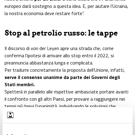
europeo darà sostegno a questa idea. E, per aiutare l’Ucraina,
la nostra economia deve restare forte”.
Stop al petrolio russo: le tappe
Il discorso di von der Leyen apre una strada che, come
conferma l’ipotesi di arrivare allo stop entro il 2022, si
preannuncia abbastanza lunga e complicata.
Per tradurre concretamente la proposta dell’Unione, infatti,
serve il consenso unanime da parte dei Governi degli
Stati membri.
Spetterà in parallelo alle rispettive ambasciate portare avanti
il confronto con gli altri Paesi, per provare a raggiungere nei
tempi più brevi l’unanimità, individuando le soluzioni che
evitino pesanti ripercussioni sulle economie interne. Anche
perché la decisione potrebbe tradursi già da subito in ulteriori
rincari del costo del greggio.