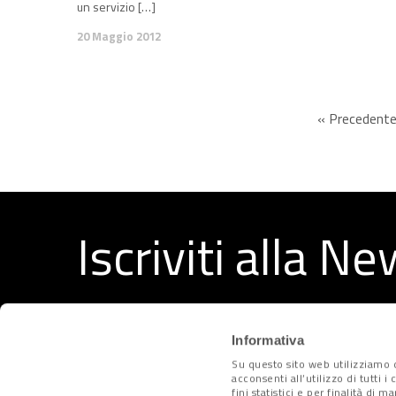
un servizio […]
20 Maggio 2012
« Precedent
Iscriviti alla N
Ricevi ogni settimana i migliori articoli selezionati dal
Informativa
Su questo sito web utilizziamo c
acconsenti all’utilizzo di tutti 
fini statistici e per finalità di 