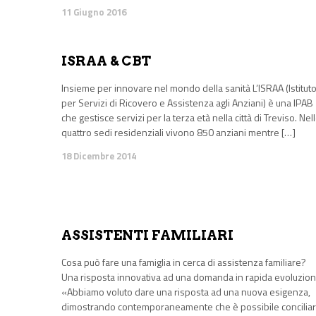
11 Giugno 2016
ISRAA & CBT
Insieme per innovare nel mondo della sanità L’ISRAA (Istitut
per Servizi di Ricovero e Assistenza agli Anziani) è una IPAB
che gestisce servizi per la terza età nella città di Treviso. Nel
quattro sedi residenziali vivono 850 anziani mentre […]
18 Dicembre 2014
ASSISTENTI FAMILIARI
Cosa può fare una famiglia in cerca di assistenza familiare?
Una risposta innovativa ad una domanda in rapida evoluzio
«Abbiamo voluto dare una risposta ad una nuova esigenza,
dimostrando contemporaneamente che è possibile concilia