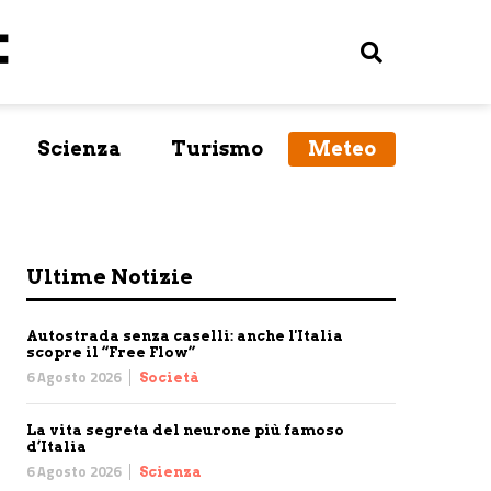
Scienza
Turismo
Meteo
Ultime Notizie
Autostrada senza caselli: anche l'Italia
scopre il “Free Flow”
6 Agosto 2026
Società
La vita segreta del neurone più famoso
d’Italia
6 Agosto 2026
Scienza