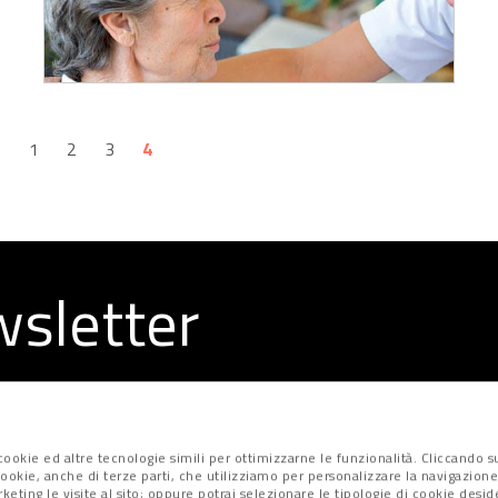
e
1
2
3
4
ewsletter
la redazione
ookie ed altre tecnologie simili per ottimizzarne le funzionalità. Cliccando su
i cookie, anche di terze parti, che utilizziamo per personalizzare la navigazione
marketing le visite al sito; oppure potrai selezionare le tipologie di cookie desi