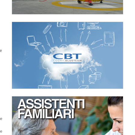
o
le
ne
re