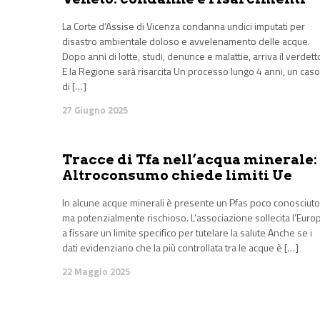
La Corte d’Assise di Vicenza condanna undici imputati per
disastro ambientale doloso e avvelenamento delle acque.
Dopo anni di lotte, studi, denunce e malattie, arriva il verdett
E la Regione sarà risarcita Un processo lungo 4 anni, un caso
di […]
27 Giugno 2025
Tracce di Tfa nell’acqua minerale:
Altroconsumo chiede limiti Ue
In alcune acque minerali è presente un Pfas poco conosciuto
ma potenzialmente rischioso. L’associazione sollecita l’Euro
a fissare un limite specifico per tutelare la salute Anche se i
dati evidenziano che la più controllata tra le acque è […]
22 Maggio 2025