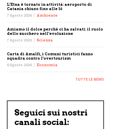
L’Etna è tornato in attività: aeroporto di
Catania chiuso fino alle 16
7 Agosto 2026
Ambiente
Amiamo il dolce perché ci ha salvati: il ruolo
dello zucchero nell’evoluzione
7 Agosto 2026
Scienza
Carta di Amalfi, i Comuni turistici fanno
squadra contro l’overtourism
6 Agosto 2026
Economia
TUTTE LE NEWS
Seguici sui nostri
canali social: