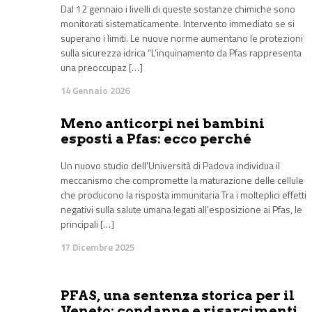
Dal 12 gennaio i livelli di queste sostanze chimiche sono
monitorati sistematicamente. Intervento immediato se si
superano i limiti. Le nuove norme aumentano le protezioni
sulla sicurezza idrica “L’inquinamento da Pfas rappresenta
una preoccupaz […]
14 Gennaio 2026
Meno anticorpi nei bambini
esposti a Pfas: ecco perché
Un nuovo studio dell'Università di Padova individua il
meccanismo che compromette la maturazione delle cellule
che producono la risposta immunitaria Tra i molteplici effetti
negativi sulla salute umana legati all'esposizione ai Pfas, le
principali […]
17 Dicembre 2025
PFAS, una sentenza storica per il
Veneto: condanne e risarcimenti