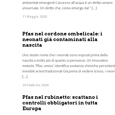
ambientali emergenti L’accesso all’acqua è un diritto umano
universale. Un diritto che, come emerge dal “ […]
11 Maggio 2026
Pfas nel cordone ombelicale: i
neonati già contaminati alla
nascita
Uno studio rivela che i neonati sono esposti prima della
nascita a molto più di quanto si pensasse. Un innovativo
metodo ‘Pfas-omico’ identifica sostanze chimiche persistent
invisibili ai test tradizionali Già prima di vedere la luce, i neo
[…]
20 Febbraio 2026
Pfas nel rubinetto: scattano i
controlli obbligatori in tutta
Europa