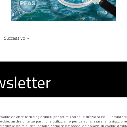
Successivo »
ewsletter
la redazione
ookie ed altre tecnologie simili per ottimizzarne le funzionalità. Cliccando su
i cookie, anche di terze parti, che utilizziamo per personalizzare la navigazione
marketing le visite al sito; oppure potrai selezionare le tipologie di cookie desi