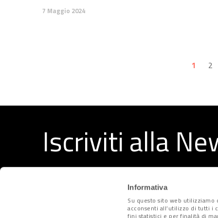
7 Maggio 2024
1
2
Iscriviti alla N
Ricevi ogni settimana i migliori articoli selezionati dal
Informativa
Su questo sito web utilizziamo c
acconsenti all’utilizzo di tutti 
fini statistici e per finalità di 