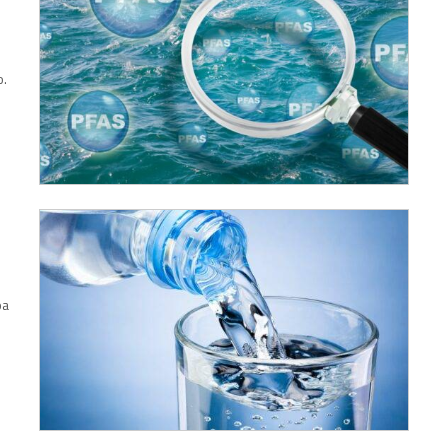
o.
pa