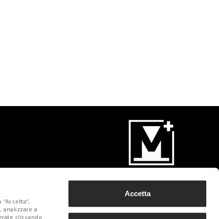
Iscriviti
Accetta
 “Accetta”,
, analizzare a
derate cliccando