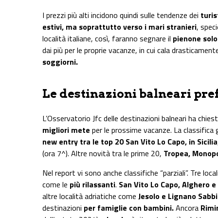
I prezzi più alti incidono quindi sulle tendenze dei
turis
estivi, ma soprattutto verso i mari stranieri
, speci
località italiane, così, faranno segnare il
pienone solo
dai più per le proprie vacanze, in cui cala drasticamente
soggiorni.
Le destinazioni balneari pref
L’Osservatorio Jfc delle destinazioni balneari ha chiesto
migliori mete
per le prossime vacanze. La classifica 
new entry tra le top 20 San Vito Lo Capo, in Sicilia
(ora 7^). Altre novità tra le prime 20,
Tropea, Monopo
Nel report vi sono anche classifiche “parziali”. Tre local
come le
più rilassanti
.
San Vito Lo Capo, Alghero e
altre località adriatiche come
Jesolo e Lignano Sabb
destinazioni
per famiglie con bambini.
Ancora
Rimin