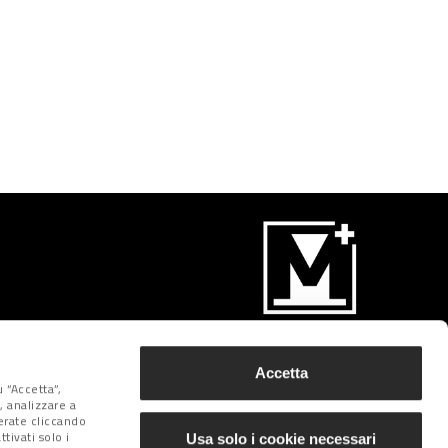
Iscriviti
Accetta
 “Accetta”,
, analizzare a
derate cliccando
tivati solo i
Usa solo i cookie necessari