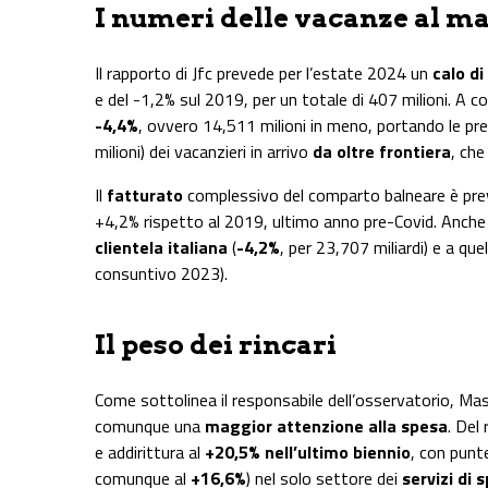
I numeri delle vacanze al ma
Il rapporto di Jfc prevede per l’estate 2024 un
calo d
e del -1,2% sul 2019, per un totale di 407 milioni. A 
-4,4%
, ovvero 14,511 milioni in meno, portando le pr
milioni) dei vacanzieri in arrivo
da oltre frontiera
, che
Il
fatturato
complessivo del comparto balneare è previ
+4,2% rispetto al 2019, ultimo anno pre-Covid. Anche 
clientela italiana
(
-4,2%
, per 23,707 miliardi) e a que
consuntivo 2023).
Il peso dei rincari
Come sottolinea il responsabile dell’osservatorio, Mass
comunque una
maggior attenzione alla spesa
. Del 
e addirittura al
+20,5% nell’ultimo biennio
, con punt
comunque al
+16,6%
) nel solo settore dei
servizi di 