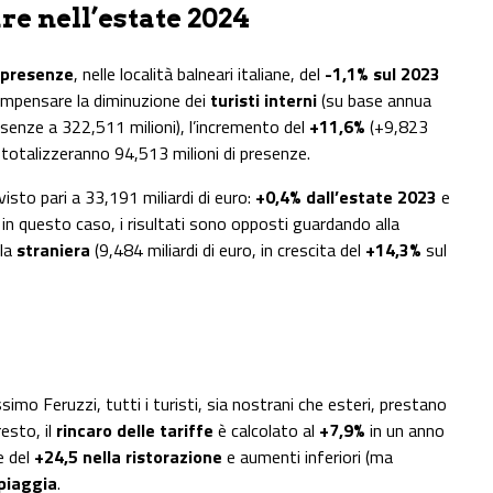
re nell’estate 2024
i presenze
, nelle località balneari italiane, del
-1,1% sul 2023
compensare la diminuzione dei
turisti interni
(su base annua
esenze a 322,511 milioni), l’incremento del
+11,6%
(+9,823
 totalizzeranno 94,513 milioni di presenze.
sto pari a 33,191 miliardi di euro:
+0,4% dall’estate 2023
e
in questo caso, i risultati sono opposti guardando alla
lla
straniera
(9,484 miliardi di euro, in crescita del
+14,3%
sul
imo Feruzzi, tutti i turisti, sia nostrani che esteri, prestano
resto, il
rincaro delle tariffe
è calcolato al
+7,9%
in un anno
e del
+24,5 nella ristorazione
e aumenti inferiori (ma
spiaggia
.