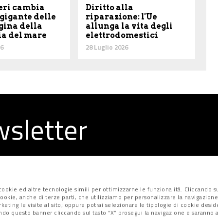
eri cambia
Diritto alla
 gigante delle
riparazione: l'Ue
gina della
allunga la vita degli
ia del mare
elettrodomestici
26
28 Luglio 2026
ewsletter
la redazione
ookie ed altre tecnologie simili per ottimizzarne le funzionalità. Cliccando su
i cookie, anche di terze parti, che utilizziamo per personalizzare la navigazione
marketing le visite al sito; oppure potrai selezionare le tipologie di cookie desi
ndo questo banner cliccando sul tasto “X” prosegui la navigazione e saranno at