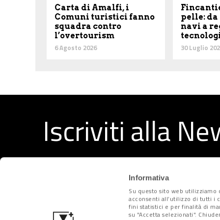
Carta di Amalfi, i
Fincanti
Comuni turistici fanno
pelle: da
squadra contro
navi a re
l’overtourism
tecnolog
6 Agosto 2026
30 Luglio 20
Iscriviti alla N
Ricevi ogni settimana i migliori articoli selezionati dal
Informativa
Su questo sito web utilizziamo c
acconsenti all’utilizzo di tutti 
fini statistici e per finalità di 
su "Accetta selezionati". Chiude