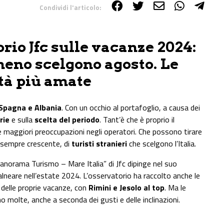
Condividi l'articolo:
orio Jfc sulle vacanze 2024:
eno scelgono agosto. Le
ità più amate
 Spagna e Albania
. Con un occhio al portafoglio, a causa dei
rie
e sulla
scelta del periodo
. Tant’è che è proprio il
 maggiori preoccupazioni negli operatori. Che possono tirare
o sempre crescente, di
turisti stranieri
che scelgono l’Italia.
Panorama Turismo – Mare Italia” di Jfc dipinge nel suo
lneare nell’estate 2024. L’osservatorio ha raccolto anche le
delle proprie vacanze, con
Rimini e Jesolo al top
. Ma le
o molte, anche a seconda dei gusti e delle inclinazioni.