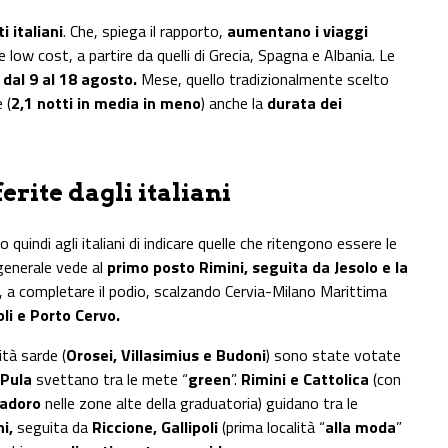
ti italiani
. Che, spiega il rapporto,
aumentano i viaggi
e low cost, a partire da quelli di Grecia, Spagna e Albania. Le
 dal 9 al 18 agosto.
Mese, quello tradizionalmente scelto
 (
2,1 notti in media in meno
) anche la
durata dei
erite dagli italiani
 quindi agli italiani di indicare quelle che ritengono essere le
generale vede al
primo posto Rimini, seguita da Jesolo e la
, a completare il podio, scalzando Cervia-Milano Marittima
li e Porto Cervo.
ità sarde (
Orosei, Villasimius e Budoni
) sono state votate
 Pula
svettano tra le mete “
green
”.
Rimini e Cattolica
(con
iadoro
nelle zone alte della graduatoria) guidano tra le
i,
seguita da
Riccione, Gallipoli
(prima località “
alla moda
”