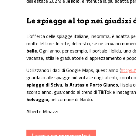
dell’estate 2024) e
Jesolo
, è ritenuta la più adatta pe
Le spiagge al top nei giudizi 
L’offerta delle spiagge italiane, insomma, è adatta pe
molte letture. In rete, del resto, se ne trovano nume
belle
. Ogni anno, per esempio, il portale Holidu, uno 
vacanze, stila le graduatorie di apprezzamento e popo
Utilizzando i dati di Google Maps, quest’anno (
https:/
guardato alle spiagge più votate dagli utenti, con il d
spiagge di Scivu, Is Arutas e Porto Giunco
, l’isola
scorso anno, guardando ai trend di TikTok e Instagram,
Selvaggio,
nel comune di Nardò.
Alberto Minazzi
Lascia un commento +