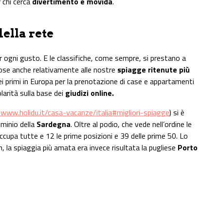
r chi cerca
divertimento e movida
.
della rete
r ogni gusto. E le classifiche, come sempre, si prestano a
rose anche relativamente alle nostre
spiagge ritenute più
dei primi in Europa per la prenotazione di case e appartamenti
larità sulla base dei
giudizi online.
/www.holidu.it/casa-vacanze/italia#migliori-spiagge
) si è
ominio della
Sardegna
. Oltre al podio, che vede nell’ordine le
 occupa tutte e 12 le prime posizioni e 39 delle prime 50. Lo
 la spiaggia più amata era invece risultata la pugliese
Porto