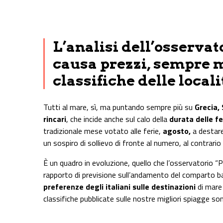
Share on Facebook
Share on Twitter
Share on E-Mail
Share on WhatsApp
Share on Telegram
L’analisi dell’osservat
causa prezzi, sempre m
classifiche delle local
Tutti al mare, sì, ma puntando sempre più su
Grecia,
rincari
, che incide anche sul calo della
durata delle fe
tradizionale mese votato alle ferie,
agosto,
a destare
un sospiro di sollievo di fronte al numero, al contrari
È un quadro in evoluzione, quello che l’osservatorio “
rapporto di previsione sull’andamento del comparto ba
preferenze degli italiani sulle destinazioni
di mare 
classifiche pubblicate sulle nostre migliori spiagge son