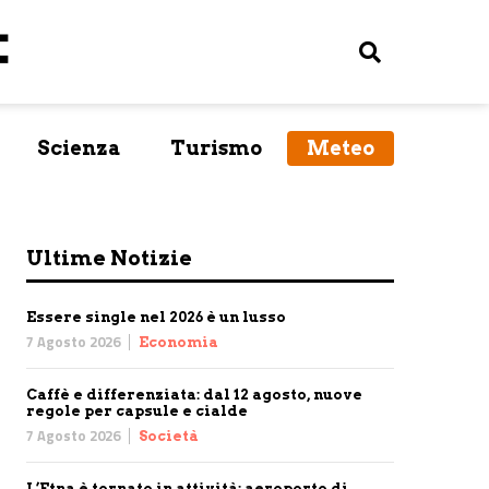
Scienza
Turismo
Meteo
Ultime Notizie
Essere single nel 2026 è un lusso
7 Agosto 2026
Economia
Caffè e differenziata: dal 12 agosto, nuove
regole per capsule e cialde
7 Agosto 2026
Società
L’Etna è tornato in attività: aeroporto di