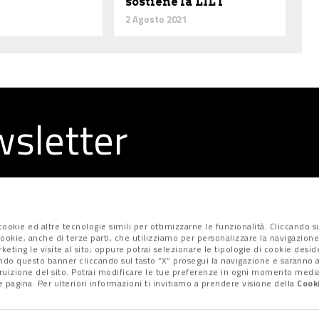
sostiene la LILT
2 Agosto 2021
ewsletter
la redazione
ookie ed altre tecnologie simili per ottimizzarne le funzionalità. Cliccando su
i cookie, anche di terze parti, che utilizziamo per personalizzare la navigazione
marketing le visite al sito; oppure potrai selezionare le tipologie di cookie desi
ndo questo banner cliccando sul tasto “X” prosegui la navigazione e saranno at
fruizione del sito. Potrai modificare le tue preferenze in ogni momento median
 pagina. Per ulteriori informazioni ti invitiamo a prendere visione della
Cooki
Privacy