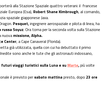
porterà alla Stazione Spaziale quattro veterani: il francese
ziale Europea (Esa),
Robert Shane Kimbrough
, al comando,
enzia spaziale giapponese Jaxa.
 Dragon.
Pesquet,
ingegnere aerospaziale e pilota di linea, ha
a russa Soyuz
. Ora torna per la seconda volta sulla Stazione
sua nuova
missione, Alpha.
ce Center
, a Cape Canaveral (Florida).
etta già utilizzata, quella con cui ha debuttato il primo
nedite sono anche le tute che gli astronauti indossano,
i
futuri viaggi turistici sulla Luna e su
Marte
,
più volte
ionale è previsto per
sabato mattina
presto, dopo
23 ore