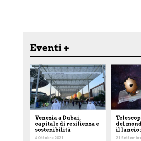
Share on Facebook
Share on Twitter
Share on E-Mail
Share on WhatsApp
Share on Telegram
Eventi +
Venezia a Dubai,
Telescop
capitale di resilienza e
del mond
sostenibilità
il lancio
4 Ottobre 2021
21 Settembr