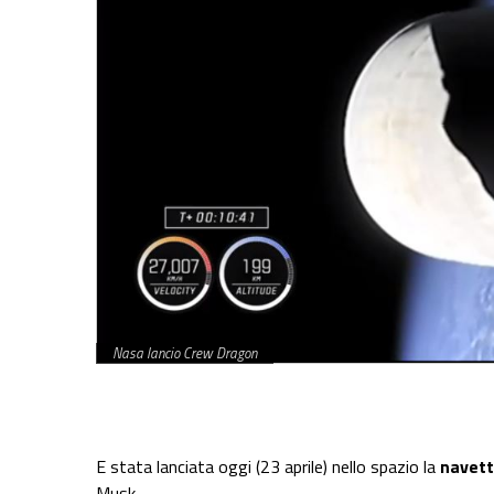
Nasa lancio Crew Dragon
Share on Facebook
Share on Twitter
Share on E-Mail
Share on WhatsApp
Share on Telegram
E stata lanciata oggi (23 aprile) nello spazio la
navett
Musk.