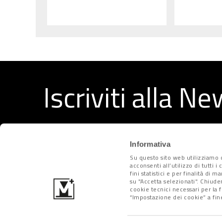
Iscriviti alla N
Ricevi ogni settimana i migliori articoli selezionati dal
Informativa
Su questo sito web utilizziamo c
acconsenti all’utilizzo di tutti 
fini statistici e per finalità di 
su "Accetta selezionati". Chiude
cookie tecnici necessari per la 
“Impostazione dei cookie” a fine
Metropolitano