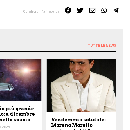
Condividi l'articolo:
TUTTE LE NEWS
io più grande
o: a dicembre
Vendemmia solidale:
 nello spazio
Moreno Morello
e 2021