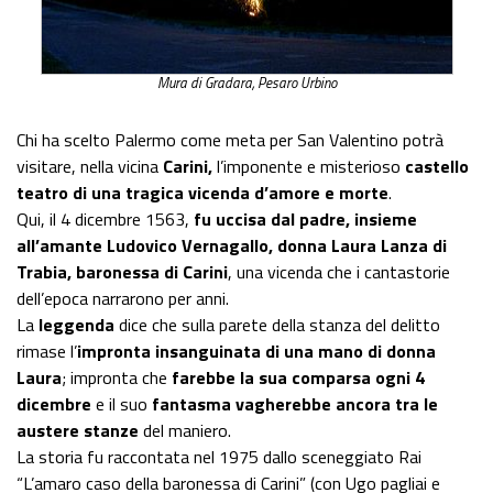
Mura di Gradara, Pesaro Urbino
Chi ha scelto Palermo come meta per San Valentino potrà
visitare, nella vicina
Carini,
l’imponente e misterioso
castello
teatro di una tragica vicenda d’amore e morte
.
Qui, il 4 dicembre 1563,
fu uccisa dal padre, insieme
all’amante Ludovico Vernagallo, donna Laura Lanza di
Trabia, baronessa di Carini
, una vicenda che i cantastorie
dell’epoca narrarono per anni.
La
leggenda
dice che sulla parete della stanza del delitto
rimase l’
impronta insanguinata di una mano di donna
Laura
; impronta che
farebbe la sua comparsa ogni 4
dicembre
e il suo
fantasma vagherebbe ancora tra le
austere stanze
del maniero.
La storia fu raccontata nel 1975 dallo sceneggiato Rai
“L’amaro caso della baronessa di Carini” (con Ugo pagliai e