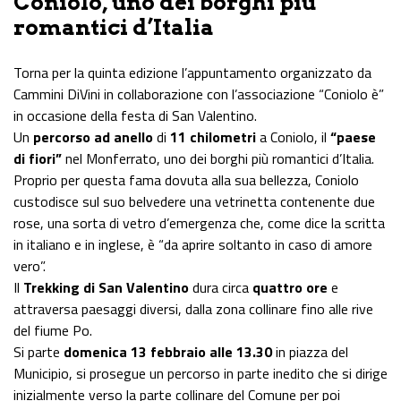
Coniolo, uno dei borghi più
romantici d’Italia
Torna per la quinta edizione l’appuntamento organizzato da
Cammini DiVini in collaborazione con l’associazione “Coniolo è”
in occasione della festa di San Valentino.
Un
percorso ad anello
di
11 chilometri
a Coniolo, il
“paese
di fiori”
nel Monferrato, uno dei borghi più romantici d’Italia.
Proprio per questa fama dovuta alla sua bellezza, Coniolo
custodisce sul suo belvedere una vetrinetta contenente due
rose, una sorta di vetro d’emergenza che, come dice la scritta
in italiano e in inglese, è “da aprire soltanto in caso di amore
vero”.
Il
Trekking di San Valentino
dura circa
quattro ore
e
attraversa paesaggi diversi, dalla zona collinare fino alle rive
del fiume Po.
Si parte
domenica 13 febbraio alle 13.30
in piazza del
Municipio, si prosegue un percorso in parte inedito che si dirige
inizialmente verso la parte collinare del Comune per poi