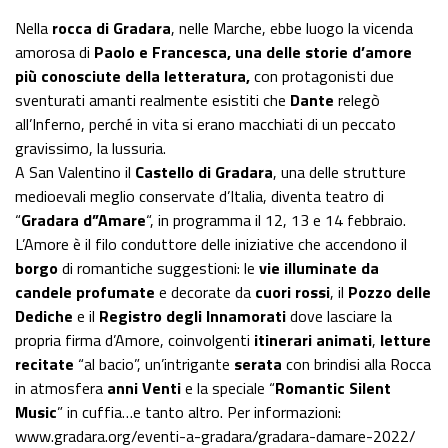
Nella
rocca di Gradara
, nelle Marche, ebbe luogo la vicenda
amorosa di
Paolo e Francesca,
una delle storie d’amore
più conosciute della letteratura,
con protagonisti due
sventurati amanti realmente esistiti che
Dante
relegò
all’Inferno, perché in vita si erano macchiati di un peccato
gravissimo, la lussuria.
A San Valentino il
Castello di Gradara
, una delle strutture
medioevali meglio conservate d’Italia, diventa teatro di
“
Gradara d”Amare
“, in programma il 12, 13 e 14 febbraio.
L’Amore è il filo conduttore delle iniziative che accendono il
borgo
di romantiche suggestioni: le
vie illuminate da
candele profumate
e decorate da
cuori rossi
, il
Pozzo delle
Dediche
e il
Registro degli Innamorati
dove lasciare la
propria firma d’Amore, coinvolgenti
itinerari animati
,
letture
recitate
“al bacio”, un’intrigante
serata
con brindisi alla Rocca
in atmosfera
anni Venti
e la speciale “
Romantic Silent
Music
” in cuffia…e tanto altro. Per informazioni:
www.gradara.org/eventi-a-gradara/gradara-damare-2022/