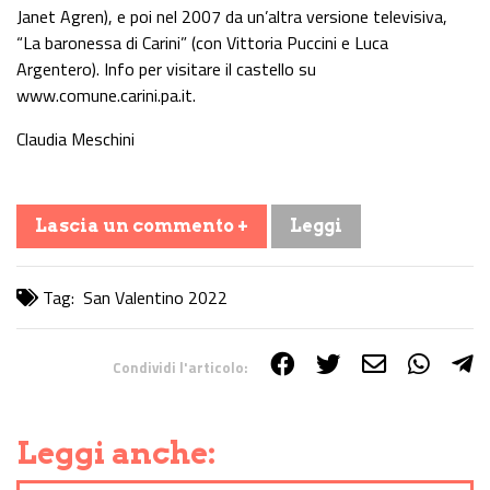
Janet Agren), e poi nel 2007 da un’altra versione televisiva,
“La baronessa di Carini” (con Vittoria Puccini e Luca
Argentero). Info per visitare il castello su
www.comune.carini.pa.it.
Claudia Meschini
Lascia un commento +
Leggi
Tag:
San Valentino 2022
Condividi l'articolo:
Share on Facebook
Share on Twitter
Share on E-Mail
Share on WhatsApp
Share on Telegram
Leggi anche: