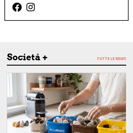
Follow us on Facebook
Follow us on Instagram
Società +
TUTTE LE NEWS