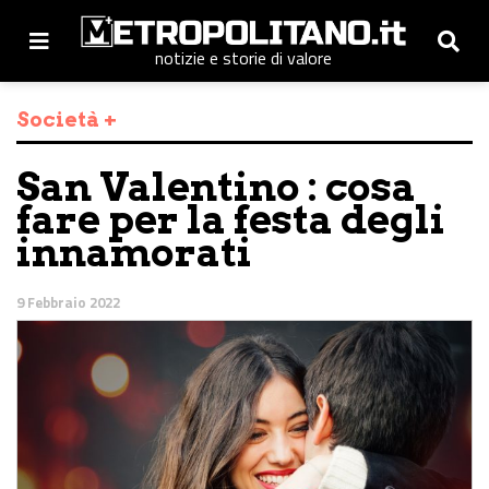
notizie e storie di valore
Società +
San Valentino : cosa
fare per la festa degli
innamorati
9 Febbraio 2022