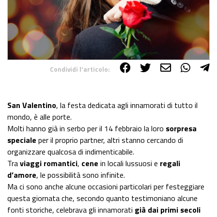
Condividi l'articolo:
Share on Facebook
Share on Twitter
Share on E-Mail
Share on WhatsApp
Share on Telegram
San Valentino
, la festa dedicata agli innamorati di tutto il
mondo, è alle porte.
Molti hanno già in serbo per il 14 febbraio la loro
sorpresa
speciale
per il proprio partner, altri stanno cercando di
organizzare qualcosa di indimenticabile.
Tra
viaggi romantici
,
cene
in locali lussuosi e
regali
d’amore
, le possibilità sono infinite.
Ma ci sono anche alcune occasioni particolari per festeggiare
questa giornata che, secondo quanto testimoniano alcune
fonti storiche, celebrava gli innamorati
già dai primi secoli