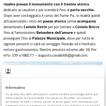
risalire presso il monumento con il trenino storico
dedicato ai cavatori e poi scenderà fino al
porto vecchio.
Dopo aver costeggiato il corso del fiume Po, si risalirà quindi
attraversando i resti del
paese storico
ormai
scomparso
denominato
Coniolo Rotto
per poi tornare a
Coniolo Bricco
fino al famosissimo
Belvedere dell’amore
e quindi
proseguire fino al
Palazzo Municipale,
dove per tutte le
signore presenti ci sarà un omaggio floreale ed il meritato
ristoro gastronomico. Rientro previsto intorno alle 18. Per
info: 339 4188277 – augusto.cavallo66@gmail.com.
Informativa
Su questo sito web utilizziamo cookie ed altre tecnologie simili per
ottimizzarne le funzionalità. Cliccando su “Accetta”, acconsenti
all’utilizzo di tutti i cookie, anche di terze parti, che utilizziamo per
personalizzare la navigazione, analizzare a fini statistici e per finalità