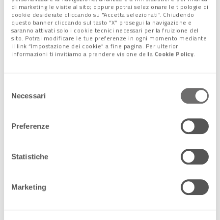
di marketing le visite al sito; oppure potrai selezionare le tipologie di
cookie desiderate cliccando su "Accetta selezionati". Chiudendo
questo banner cliccando sul tasto “X” prosegui la navigazione e
Trekking di San Valentino Belvedere di Corniolo
saranno attivati solo i cookie tecnici necessari per la fruizione del
sito. Potrai modificare le tue preferenze in ogni momento mediante
il link “Impostazione dei cookie” a fine pagina. Per ulteriori
informazioni ti invitiamo a prendere visione della
Cookie Policy
.
L’amore nell’arte a San Valentino
La gipsoteca di Leonardo Bistolfi, a Casale Monferrato, non è
Selezione
solo un luogo dove celebrare l’arte, ma anche l’amore.
Necessari
del
Nel percorso artistico di Bistolfi (uno dei maggiori interpreti, a
consenso
livello internazionale, del Simbolismo), infatti, sono molte le
Preferenze
opere che testimoniano il tema degli affetti, tra cui
Le spose
della morte
,
Gli amanti
,
Il sacrificio
e
Il canto d’amore
. Proprio
queste saranno oggetto di una visita tematica proposta in
Statistiche
occasione di San Valentino.
La visita prenderà avvio in gipsoteca e affronterà il
tema del
Marketing
bacio
e degli affetti presenti in molte delle sculture
celebrative dell’artista casalese. La visita si terrà domenica 13
febbraio alle 15.30.