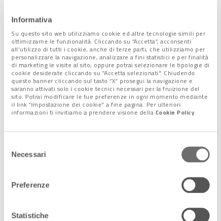
“L’emergenza Coronavirus – sottolinea Massimo
Informativa
Maccatrozzo presidente dell’Associazione Agata di Venezia
Su questo sito web utilizziamo cookie ed altre tecnologie simili per
che riunisce agenzie con un patrimonio di 600 immobili a
ottimizzarne le funzionalità. Cliccando su “Accetta”, acconsenti
destinazione turistica – ha portato a
ripensare in termini
all’utilizzo di tutti i cookie, anche di terze parti, che utilizziamo per
personalizzare la navigazione, analizzare a fini statistici e per finalità
nuovi il tema delle locazioni in Centro storico
. Visto che
di marketing le visite al sito; oppure potrai selezionare le tipologie di
purtroppo i turisti ora non ci sono e non si sa quando
cookie desiderate cliccando su "Accetta selezionati". Chiudendo
questo banner cliccando sul tasto “X” prosegui la navigazione e
ritorneranno è positivo che si sia pensato a destinare agli
saranno attivati solo i cookie tecnici necessari per la fruizione del
studenti le case che altrimenti resterebbero vuote.
Ci stiamo
sito. Potrai modificare le tue preferenze in ogni momento mediante
il link “Impostazione dei cookie” a fine pagina. Per ulteriori
adeguando alle richieste del mercato con la massima
informazioni ti invitiamo a prendere visione della
Cookie Policy
.
volontà di far incontrare domanda e offerta.
Selezione
Necessari
del
consenso
Preferenze
Statistiche