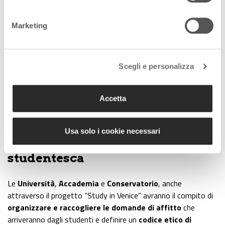
Marketing
L’importante è che la nuova locazione studentesca degli
Scegli e personalizza
immobili fino ad ora destinati ai turisti sia puntualmente
regolamentata. In questo senso, i firmatari del Protocollo
stanno lavorando perché si possa partire in settembre quando
Accetta
dovrebbe regolarmente iniziare l’Anno accademico”.
Usa solo i cookie necessari
Sostegno alla residenzialità
studentesca
Le
Università
,
Accademia
e
Conservatorio
, anche
attraverso il progetto “Study in Venice” avranno il compito di
organizzare e raccogliere le domande di affitto
che
arriveranno dagli studenti e definire un
codice etico di