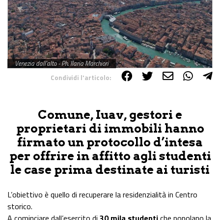
Venezia dall'alto - Ph. Ilaria Marchiori
Condividi l'articolo:
Share on Facebook
Share on Twitter
Share on E-Mail
Share on WhatsApp
Share on Telegram
Comune, Iuav, gestori e
proprietari di immobili hanno
firmato un protocollo d’intesa
per offrire in affitto agli studenti
le case prima destinate ai turisti
L’obiettivo è quello di recuperare la residenzialità in Centro
storico.
A cominciare dall’esercito di
30 mila studenti
che popolano la