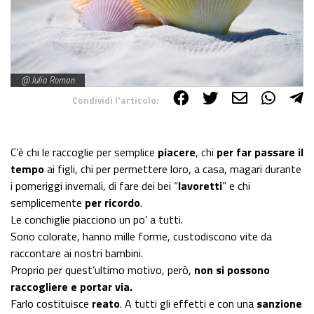
@ Julia Roman
Condividi l'articolo:
Share on Facebook
Share on Twitter
Share on E-Mail
Share on WhatsApp
Share on Telegram
C’è chi le raccoglie per semplice
piacere
, chi
per far passare il
tempo
ai figli, chi per permettere loro, a casa, magari durante
i pomeriggi invernali, di fare dei bei “
lavoretti
” e chi
semplicemente
per ricordo
.
Le conchiglie piacciono un po’ a tutti.
Sono colorate, hanno mille forme, custodiscono vite da
raccontare ai nostri bambini.
Proprio per quest’ultimo motivo, però,
non si possono
raccogliere e portar via.
Farlo costituisce
reato
. A tutti gli effetti e con una
sanzione