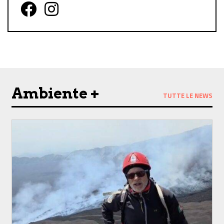
Follow us on Facebook
Follow us on Instagram
Ambiente +
TUTTE LE NEWS