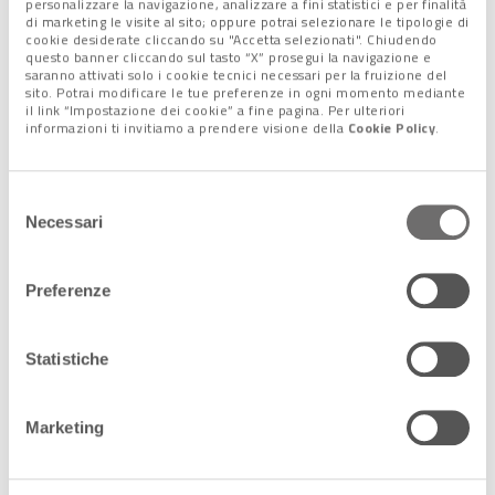
personalizzare la navigazione, analizzare a fini statistici e per finalità
di marketing le visite al sito; oppure potrai selezionare le tipologie di
cookie desiderate cliccando su "Accetta selezionati". Chiudendo
questo banner cliccando sul tasto “X” prosegui la navigazione e
saranno attivati solo i cookie tecnici necessari per la fruizione del
sito. Potrai modificare le tue preferenze in ogni momento mediante
il link “Impostazione dei cookie” a fine pagina. Per ulteriori
informazioni ti invitiamo a prendere visione della
Cookie Policy
.
Selezione
Mare e monti, stessi divieti
Necessari
del
consenso
In montagna non ci sono conchiglie da raccogliere ma molto
Preferenze
spesso siamo portati a farlo con
fiori ed erbe
, oltre che con i
funghi
d’inverno.
Ebbene, anche per molti di loro vale lo stesso divieto: devono
Statistiche
restare dove sono.
Solo per alcune specie è possibile la raccolta previa precisa
Marketing
autorizzazione
.
Consuelo Terrin