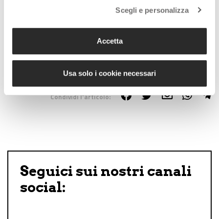
Scegli e personalizza
Lascia un commento +
Accetta
Tag:
spiagge
Usa solo i cookie necessari
Condividi l'articolo:
Share on Facebook
Share on Twitter
Share on E-Mail
Share on WhatsApp
Share on Telegram
Seguici sui nostri canali
social: