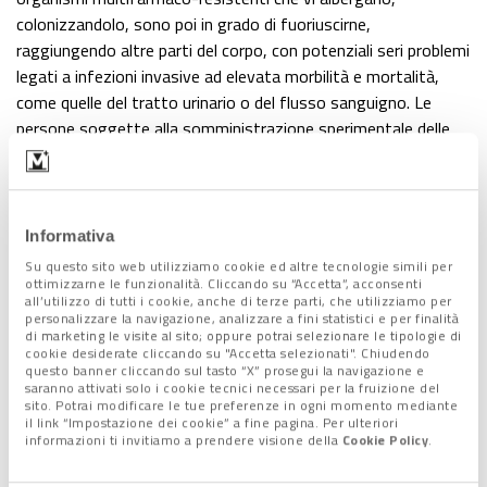
colonizzandolo, sono poi in grado di fuoriuscirne,
raggiungendo altre parti del corpo, con potenziali seri problemi
legati a infezioni invasive ad elevata morbilità e mortalità,
come quelle del tratto urinario o del flusso sanguigno. Le
persone soggette alla somministrazione sperimentale delle
pillole presentavano alcune infezioni resistenti agli antibiotici
provocate da questi batteri: un problema per il quale,
attualmente,
non esistono strategie efficaci di
decolonizzazione del tratto gastrointestinale
. È anche per
Informativa
questo che, come ha evidenziato uno studio pubblicato lo
Su questo sito web utilizziamo cookie ed altre tecnologie simili per
scorso anno su “Lancet”, la
resistenza agli antibiotici ha
ottimizzarne le funzionalità. Cliccando su “Accetta”, acconsenti
all’utilizzo di tutti i cookie, anche di terze parti, che utilizziamo per
causato almeno un milione di vittime ogni anno dal 1990
.
personalizzare la navigazione, analizzare a fini statistici e per finalità
E i tassi crescenti di infezioni resistenti ai farmaci (sono
di marketing le visite al sito; oppure potrai selezionare le tipologie di
cookie desiderate cliccando su "Accetta selezionati". Chiudendo
aumentati di circa l’8% tra il 1990 e il 2021 e potrebbero
questo banner cliccando sul tasto “X” prosegui la navigazione e
ancora aumentare del 70% nei prossimi decenni) rischiano di
saranno attivati solo i cookie tecnici necessari per la fruizione del
sito. Potrai modificare le tue preferenze in ogni momento mediante
tradursi in oltre 39 milioni di vittime di qui al 2050: circa 3 al
il link “Impostazione dei cookie” a fine pagina. Per ulteriori
minuto. Ecco perché si punta sul trapianto di microbiota
informazioni ti invitiamo a prendere visione della
Cookie Policy
.
fecale, pur essendo necessario uno studio su larga scala per