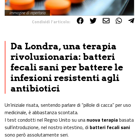
immagine di repertorio
Condividi l'articolo:
Share on Facebook
Share on Twitter
Share on E-Mail
Share on WhatsApp
Share on Telegram
Da Londra, una terapia
rivoluzionaria: batteri
fecali sani per battere le
infezioni resistenti agli
antibiotici
Un’iniziale risata, sentendo parlare di “pillole di cacca” per uso
medicinale, è abbastanza scontata.
I test condotti nel Regno Unito su una
nuova terapia
basata
sull’introduzione, nel nostro intestino, di
batteri fecali sani
sono però assolutamente seri.