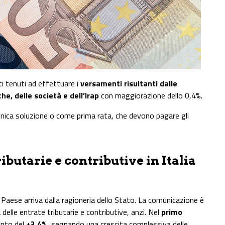
ti tenuti ad effettuare i
versamenti risultanti dalle
he, delle società e dell’Irap
con maggiorazione dello 0,4%.
unica soluzione o come prima rata, che devono pagare gli
ributarie e contributive in Italia
Paese arriva dalla ragioneria dello Stato. La comunicazione è
delle entrate tributarie e contributive, anzi. Nel
primo
ento del
+3,4%
, segnando una crescita complessiva delle