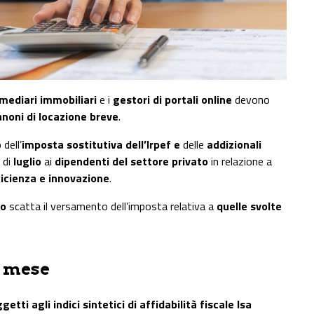
mediari immobiliari
e i
gestori di portali online
devono
anoni di locazione breve
.
dell’
imposta sostitutiva dell’Irpef e
delle
addizionali
 di
luglio
ai
dipendenti del settore privato
in relazione a
fficienza e innovazione
.
to
scatta il versamento dell’imposta relativa a
quelle svolte
e mese
etti agli indici sintetici di affidabilità fiscale Isa