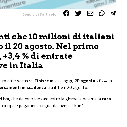
Condividi l'articolo:
ti che 10 milioni di italiani
 il 20 agosto. Nel primo
 +3,4 % di entrate
e in Italia
entro dalle vacanze.
Finisce
infatti oggi,
20 agosto
2024, la
 versamenti in scadenza
tra il 1 e il 20 agosto.
i Iva,
che devono versare entro la giornata odierna la
rata
Il principale pagamento riguarda invece l’
Irpef
.