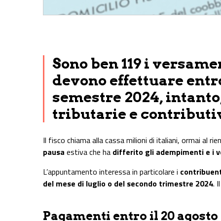
Share on Facebook
Share on Twitter
Share on E-Mail
Share on WhatsApp
Share on Telegram
Sono ben 119 i versamen
devono effettuare entro
semestre 2024, intanto,
tributarie e contributiv
Il fisco chiama alla cassa milioni di italiani, ormai al ri
pausa
estiva che ha
differito gli adempimenti e i
L’appuntamento interessa in particolare i
contribuent
del mese di luglio o del secondo trimestre 2024
. 
Pagamenti entro il 20 agosto