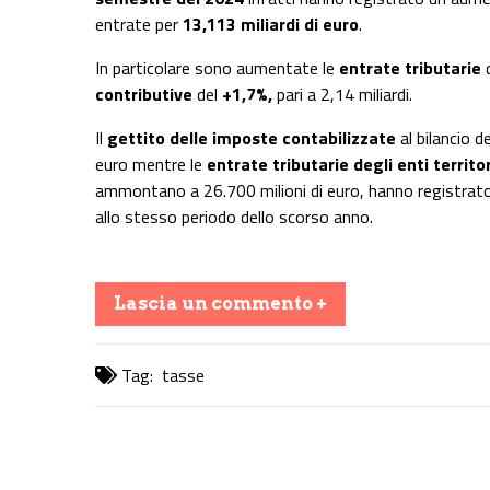
entrate per
13,113 miliardi di euro
.
In particolare sono aumentate le
entrate tributarie
contributive
del
+1,7%,
pari a 2,14 miliardi.
Il
gettito delle imposte contabilizzate
al bilancio d
euro mentre le
entrate tributarie degli enti territor
ammontano a 26.700 milioni di euro, hanno registrato 
allo stesso periodo dello scorso anno.
Lascia un commento +
Tag:
tasse
Share on Facebook
Share on Twitter
Share on E-Mail
Share on WhatsApp
Share on Telegram