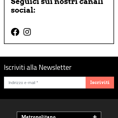
Seguici sui nostri canali
social:
Follow us on Facebook
Follow us on Instagram
Iscriviti alla Newsletter
Iscriviti
Metropolitano