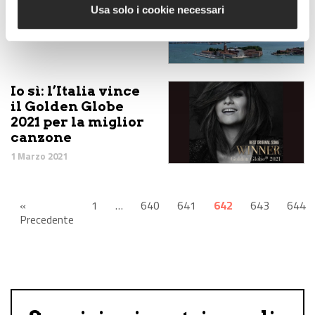
Tricolori
Usa solo i cookie necessari
1 Marzo 2021
Io sì: l’Italia vince
il Golden Globe
2021 per la miglior
canzone
1 Marzo 2021
«
1
…
640
641
642
643
644
Precedente