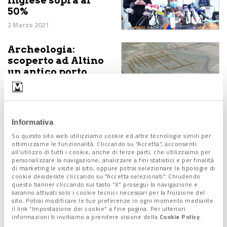
inglese sopra al
50%
2 Marzo 2021
Archeologia:
scoperto ad Altino
un antico porto
diffuso
2 Marzo 2021
Physx: la nuova
Informativa
idea di
Su questo sito web utilizziamo cookie ed altre tecnologie simili per
distanziamento
ottimizzarne le funzionalità. Cliccando su “Accetta”, acconsenti
all’utilizzo di tutti i cookie, anche di terze parti, che utilizziamo per
sociale dinamico
personalizzare la navigazione, analizzare a fini statistici e per finalità
2 Marzo 2021
di marketing le visite al sito; oppure potrai selezionare le tipologie di
cookie desiderate cliccando su "Accetta selezionati". Chiudendo
questo banner cliccando sul tasto “X” prosegui la navigazione e
Nuovo
saranno attivati solo i cookie tecnici necessari per la fruizione del
sito. Potrai modificare le tue preferenze in ogni momento mediante
commissario per
il link “Impostazione dei cookie” a fine pagina. Per ulteriori
l'emergenza
informazioni ti invitiamo a prendere visione della
Cookie Policy
.
Covid: il generale