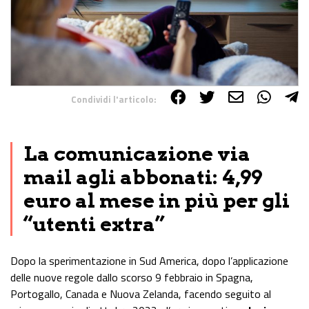
Condividi l'articolo:
Share on Facebook
Share on Twitter
Share on E-Mail
Share on WhatsApp
Share on Telegram
La comunicazione via
mail agli abbonati: 4,99
euro al mese in più per gli
“utenti extra”
Dopo la sperimentazione in Sud America, dopo l’applicazione
delle nuove regole dallo scorso 9 febbraio in Spagna,
Portogallo, Canada e Nuova Zelanda, facendo seguito al