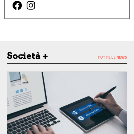
Follow us on Facebook
Follow us on Instagram
Società +
TUTTE LE NEWS