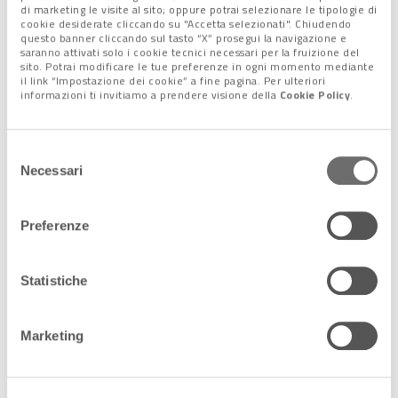
capacità di investire in nuovi fantastici film e programmi
di marketing le visite al sito; oppure potrai selezionare le tipologie di
televisivi”.
cookie desiderate cliccando su "Accetta selezionati". Chiudendo
questo banner cliccando sul tasto “X” prosegui la navigazione e
saranno attivati solo i cookie tecnici necessari per la fruizione del
Intanto, pur con ritmi decisamente inferiori al periodo delle
sito. Potrai modificare le tue preferenze in ogni momento mediante
restrizioni pandemiche, anche nel 2022 la
crescita delle
il link “Impostazione dei cookie” a fine pagina. Per ulteriori
informazioni ti invitiamo a prendere visione della
Cookie Policy
.
piattaforme
che propongono contenuti video in streaming
online è continuata. E, nella più recente analisi del fenomeno
pubblicata dall’Autorità per le Garanzie nelle comunicazioni,
Selezione
Netflix
, che
resta al primo posto
tra le varie piattaforme,
Necessari
del
ha toccato quota
8,9 milioni di utenti unici
.
consenso
Iniziano però ad emergere le prime criticità nel settore, con
Preferenze
una
flessione a dicembre di oltre 1,5 milioni di utenti
complessivi delle varie offerte in streaming, che sono scesi a
Statistiche
quota 14,9 milioni. E, soprattutto, si è registrato un -23,3%
del tempo di navigazione rispetto allo stesso mese del 2021.
Netflix, per esempio, è passata da 432 a 376 milioni di ore su
Marketing
base annua.
Alberto Minazzi