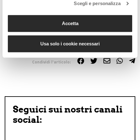
Scegli e personalizza
Lascia un commento +
Accetta
Tag:
tv
Usa solo i cookie necessari
Condividi l'articolo:
Share on Facebook
Share on Twitter
Share on E-Mail
Share on WhatsApp
Share on Telegram
Seguici sui nostri canali
social: