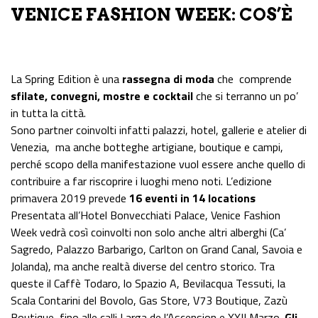
VENICE FASHION WEEK: COS’È
La Spring Edition è una
rassegna di moda
che comprende
sfilate, convegni, mostre e cocktail
che si terranno un po’
in tutta la città.
Sono partner coinvolti infatti palazzi, hotel, gallerie e atelier di
Venezia, ma anche botteghe artigiane, boutique e campi,
perché scopo della manifestazione vuol essere anche quello di
contribuire a far riscoprire i luoghi meno noti. L’edizione
primavera 2019 prevede
16 eventi in 14 locations
Presentata all’Hotel Bonvecchiati Palace, Venice Fashion
Week vedrà così coinvolti non solo anche altri alberghi (Ca’
Sagredo, Palazzo Barbarigo, Carlton on Grand Canal, Savoia e
Jolanda), ma anche realtà diverse del centro storico. Tra
queste il Caffè Todaro, lo Spazio A, Bevilacqua Tessuti, la
Scala Contarini del Bovolo, Gas Store, V73 Boutique, Zazù
Boutique, fino alle calli Larga de l’Ascension e XXII Marzo.
Gli