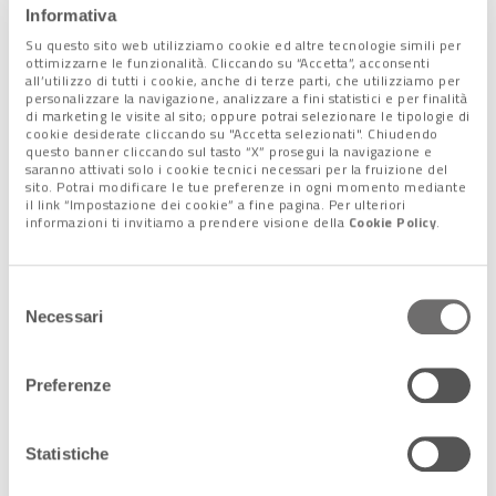
Informativa
di essere comunicato nel modo giusto.
Il viaggiatore d’élite
Su questo sito web utilizziamo cookie ed altre tecnologie simili per
è alla ricerca di differenziazione: per intercettarlo servono
ottimizzarne le funzionalità. Cliccando su “Accetta”, acconsenti
allora eventi di qualità e la
Fashion Week ne è un esempio
”.
all’utilizzo di tutti i cookie, anche di terze parti, che utilizziamo per
personalizzare la navigazione, analizzare a fini statistici e per finalità
di marketing le visite al sito; oppure potrai selezionare le tipologie di
cookie desiderate cliccando su "Accetta selezionati". Chiudendo
questo banner cliccando sul tasto “X” prosegui la navigazione e
saranno attivati solo i cookie tecnici necessari per la fruizione del
sito. Potrai modificare le tue preferenze in ogni momento mediante
IL PROGRAMMA DELLA SPRING
il link “Impostazione dei cookie” a fine pagina. Per ulteriori
EDITION 2019
informazioni ti invitiamo a prendere visione della
Cookie Policy
.
Selezione
Necessari
del
La Spring Edition parte con l’
anticipazione del 27 marzo
, alle
consenso
18.30: la presentazione a Ca’ Sagredo del
libro
di Eugenia Rico
“
Il sentiero del diavolo
”.
Preferenze
Giovedì 28, alle 16, l’
apertura ufficiale al Caffè Todaro
; poi,
dalle 16 alle 21, allo Spazio A, la presentazione delle
Statistiche
collezioni “PE19” di Alberta Ferretti, Moschino e
Philosophy di Lorenzo Serafini.
In chiusura di giornata, a