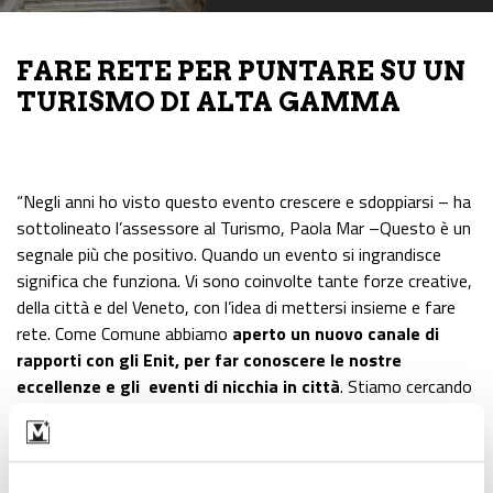
FARE RETE PER PUNTARE SU UN
TURISMO DI ALTA GAMMA
“Negli anni ho visto questo evento crescere e sdoppiarsi – ha
sottolineato l’assessore al Turismo, Paola Mar –Questo è un
segnale più che positivo. Quando un evento si ingrandisce
significa che funziona. Vi sono coinvolte tante forze creative,
della città e del Veneto, con l’idea di mettersi insieme e fare
rete. Come Comune abbiamo
aperto un nuovo canale di
rapporti con gli Enit, per far conoscere le nostre
eccellenze e gli eventi di nicchia in città
. Stiamo cercando
di portare nel mondo il brand di Venezia nelle sue diverse
articolazioni, per far sì che manifestazioni come queste
possano configurarsi come attrattori di pubblici specifici.
Infatti
il turismo
oggi
ha bisogno di declinazioni diverse e