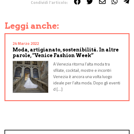
Condividi l'articolo:
Share on Facebook
Share on Twitter
Share on E-Mail
Share on WhatsApp
Share on Telegram
Leggi anche:
24 Marzo 2022
Moda, artigianato, sostenibilità. In altre
parole, “Venice Fashion Week”
A Venezia ritorna l’alta moda tra
sfilate, cocktail, mostre e incontri
Venezia è ancora una volta luogo
ideale per l’alta moda. Dopo gli eventi
d […]