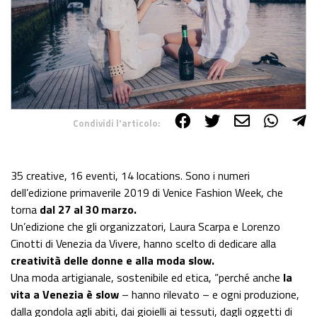
Condividi l'articolo:
Share on Facebook
Share on Twitter
Share on E-Mail
Share on WhatsApp
Share on Telegram
35 creative, 16 eventi, 14 locations. Sono i numeri
dell’edizione primaverile 2019 di Venice Fashion Week, che
torna
dal 27 al 30 marzo.
Un’edizione che gli organizzatori, Laura Scarpa e Lorenzo
Cinotti di Venezia da Vivere, hanno scelto di dedicare alla
creatività delle donne e alla moda slow
.
Una moda artigianale, sostenibile ed etica, “perché anche
la
vita a Venezia è slow
– hanno rilevato – e ogni produzione,
dalla gondola agli abiti, dai gioielli ai tessuti, dagli oggetti di