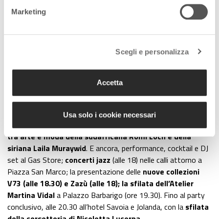
Palazzo Barbarigo, il cocktail di presentazione delle
collezioni
Marketing
Jungle Vibes.
La seconda giornata, venerdì 29, si apre, alle 10.30, col
meeting “Un tavolo per il Veneto della moda
” a Ca’
Scegli e personalizza
Sagredo, che ospiterà, alle 19, anche la
sfilata Primavera-
estate 2019 di Fabiana Filippi
. Alle 21, al Bonvecchiati,
fashion lounge con cocktail e DJ set. Ricchissimo il palinsesto
Accetta
della giornata di chiusura, sabato 30. Dalle 10 alle 16, presso
Bevilacqua Tessuti, lo
shooting dedicato ai fotografi
; dalle
10 alle 18, all’hotel Carlton, il
salotto sartoriale “Creative
Usa solo i cookie necessari
Women’s Club”
; alle 15, alla Scala del Bovolo, l
’installazione
tra arte e moda della sudafricana Romi Loch e della
siriana Laila Muraywid
. E ancora, performance, cocktail e DJ
set al Gas Store;
concerti jazz
(alle 18) nelle calli attorno a
Piazza San Marco; la presentazione delle
nuove collezioni
V73 (alle 18.30) e Zazù (alle 18); la sfilata dell’Atelier
Martina Vidal
a Palazzo Barbarigo (ore 19.30). Fino al party
conclusivo, alle 20.30 all’hotel Savoia e Jolanda, con la
sfilata
della corsetteria di Nicoletta Lucerna.