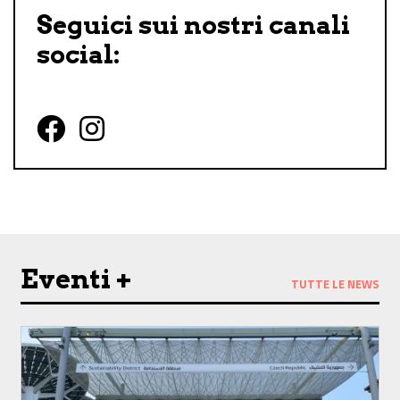
Seguici sui nostri canali
social:
Follow us on Facebook
Follow us on Instagram
Eventi +
TUTTE LE NEWS