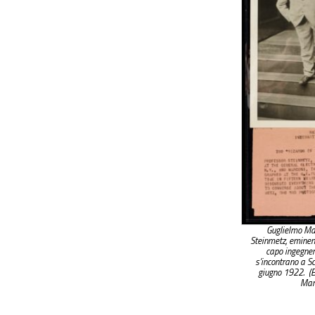
Guglielmo Mar
Steinmetz, eminen
capo ingegnere
s’incontrano a S
giugno 1922. (B
Mar