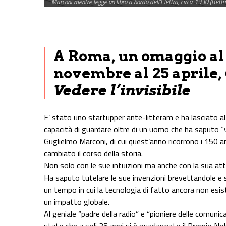
Marconi mentre legge un libro a bordo dell’Elettra, circa 1930 (Bet
Share on Facebook
Share on Twitter
Share on E-Mail
Share on WhatsApp
Share on Telegram
A Roma, un omaggio al g
novembre al 25 aprile,
Vedere l’invisibile
E’ stato uno startupper ante-litteram e ha lasciato al
capacità di guardare oltre di un uomo che ha saputo “ved
Guglielmo Marconi, di cui quest’anno ricorrono i 150 an
cambiato il corso della storia.
Non solo con le sue intuizioni ma anche con la sua atti
Ha saputo tutelare le sue invenzioni brevettandole e
un tempo in cui la tecnologia di fatto ancora non esis
un impatto globale.
Al geniale “padre della radio” e “pioniere delle comunica
stato che a soli 35 anni si è guadagnato il Premio Nob