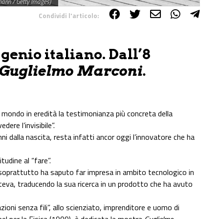
tmann / Getty Images)
Condividi l'articolo:
enio italiano. Dall’8
Guglielmo Marconi.
 mondo in eredità la testimonianza più concreta della
ere l’invisibile”.
ni dalla nascita, resta infatti ancor oggi l’innovatore che ha
tudine al “fare”.
 soprattutto ha saputo far impresa in ambito tecnologico in
teva, traducendo la sua ricerca in un prodotto che ha avuto
zioni senza fili”, allo scienziato, imprenditore e uomo di
el per la Fisica (1909), è dedicata la mostra
Guglielmo