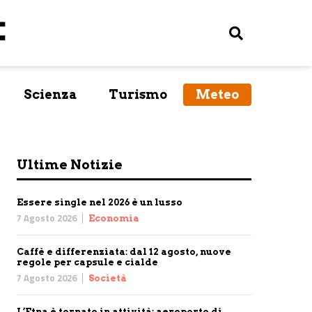
Scienza
Turismo
Meteo
Ultime Notizie
Essere single nel 2026 è un lusso
7 Agosto 2026
Economia
Caffè e differenziata: dal 12 agosto, nuove
regole per capsule e cialde
7 Agosto 2026
Società
L’Etna è tornato in attività: aeroporto di