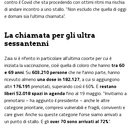
contro il Covid che sta procedendo con ottimi ritmi ma rischia
di andare incontro a uno stallo. “Non escludo che quella di
oggi
e
domani
sia l’ultima chiamata”.
La chiamata per gli ultra
sessantenni
Zaia si è riferito in particolare all’ultima coorte per cui è
iniziata la vaccinazione, cioè quella di coloro che hanno
tra 60
e 69 anni
. Su
603.210 persone
che ne fanno parte, hanno
ricevuto almeno
una dose in 182.127
, a cui si aggiungono
altri
176.191
prenotati, superando così il 60%. E
restano
liberi 52.018 spazi in agenda
fino al 19 maggio. “Invitiamo a
prenotarsi – ha aggiunto il presidente – anche le altre
categorie prioritarie, compresi vulnerabili e fragili, conviventi e
care giver. Anche su queste categorie forse siamo arrivati a
un punto di stallo. E gli
over 70 sono arrivati al 72%
”.