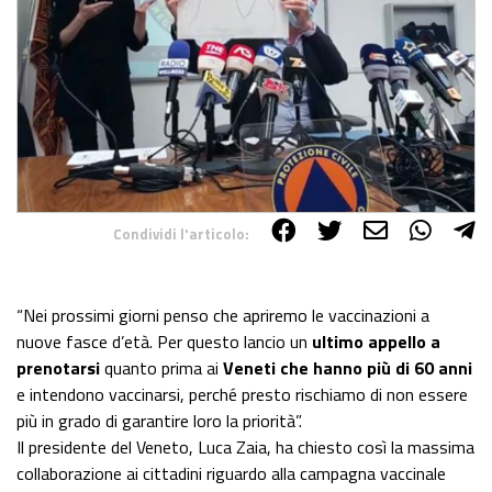
Condividi l'articolo:
Share on Facebook
Share on Twitter
Share on E-Mail
Share on WhatsApp
Share on Telegram
“Nei prossimi giorni penso che apriremo le vaccinazioni a
nuove fasce d’età. Per questo lancio un
ultimo appello a
prenotarsi
quanto prima ai
Veneti che hanno più di 60 anni
e intendono vaccinarsi, perché presto rischiamo di non essere
più in grado di garantire loro la priorità”.
Il presidente del Veneto, Luca Zaia, ha chiesto così la massima
collaborazione ai cittadini riguardo alla campagna vaccinale