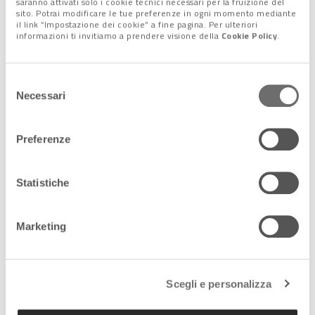
saranno attivati solo i cookie tecnici necessari per la fruizione del
sito. Potrai modificare le tue preferenze in ogni momento mediante
il link “Impostazione dei cookie” a fine pagina. Per ulteriori
informazioni ti invitiamo a prendere visione della
Cookie Policy
.
Lascia un commento +
Selezione
Tag:
vaccini
Necessari
del
consenso
Preferenze
Condividi l'articolo:
Share on Facebook
Share on Twitter
Share on E-Mail
Share on WhatsApp
Share on Telegram
Statistiche
Leggi anche:
Marketing
20 Febbraio 2025
20 febbraio 2020: 5 anni fa, la pandemia
mise in ginocchio il mondo
Scegli e personalizza
Da Codogno alla chiusura delle scuole,
dalla paura collettiva al lockdown
globale, il Covid-19 ha segnato una