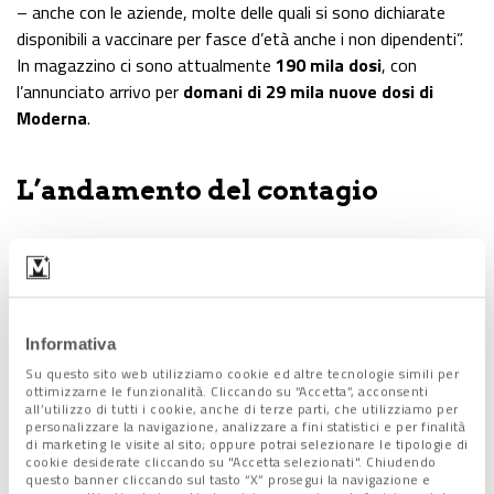
– anche con le aziende, molte delle quali si sono dichiarate
disponibili a vaccinare per fasce d’età anche i non dipendenti”.
In magazzino ci sono attualmente
190 mila dosi
, con
l’annunciato arrivo per
domani
di 29 mila nuove dosi di
Moderna
.
L’andamento del contagio
Tra i dati del bollettino, continua il
calo dei ricoverati
per
Covid: 1.336
(-28)
, di cui 11.63
(-23) in area non critica
e
173
(-5) in terapia intensiva
. L’
incidenza
dei positivi sui
test effettuati è al
2%
(745 nuovi casi su 36.837 tamponi).
Informativa
“L’algoritmo – ha commentato il governatore – ci dà ancora
Su questo sito web utilizziamo cookie ed altre tecnologie simili per
una proiezione di calo, ma con una curva meno importante.
ottimizzarne le funzionalità. Cliccando su “Accetta”, acconsenti
Questo, ovviamente, sempre che non si verifichi una
all’utilizzo di tutti i cookie, anche di terze parti, che utilizziamo per
personalizzare la navigazione, analizzare a fini statistici e per finalità
reinfezione, legata al mancato rispetto di misure come
di marketing le visite al sito; oppure potrai selezionare le tipologie di
distanziamenti, uso della mascherina e disinfezione delle
cookie desiderate cliccando su "Accetta selezionati". Chiudendo
questo banner cliccando sul tasto “X” prosegui la navigazione e
mani”