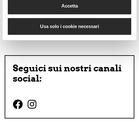
svolta epocale nelle nostre vite
Accetta
Alcune […]
Usa solo i cookie necessari
Seguici sui nostri canali
social:
Follow us on Facebook
Follow us on Instagram