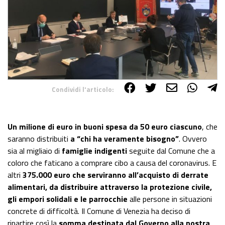
Condividi l'articolo:
Share on Facebook
Share on Twitter
Share on E-Mail
Share on WhatsApp
Share on Telegram
Un milione di euro in buoni spesa da 50 euro ciascuno
, che
saranno distribuiti
a “chi ha veramente bisogno”
. Ovvero
sia al migliaio di
famiglie indigenti
seguite dal Comune che a
coloro che faticano a comprare cibo a causa del coronavirus. E
altri
375.000 euro che serviranno all’acquisto di derrate
alimentari, da distribuire attraverso la protezione civile,
gli empori solidali e le parrocchie
alle persone in situazioni
concrete di difficoltà. Il Comune di Venezia ha deciso di
ripartire così la
somma destinata dal Governo alla nostra