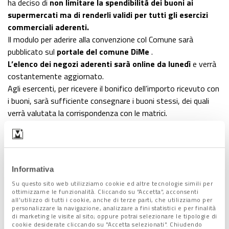
ha deciso di
non limitare la spendibilità dei buoni ai
supermercati ma di renderli validi per tutti gli esercizi
commerciali aderenti.
Il modulo per aderire alla convenzione col Comune sarà
pubblicato sul
portale del comune DiMe
.
L’elenco dei negozi aderenti sarà online da lunedì
e verrà
costantemente aggiornato.
Agli esercenti, per ricevere il bonifico dell’importo ricevuto con
i buoni, sarà sufficiente consegnare i buoni stessi, dei quali
verrà valutata la corrispondenza con le matrici.
Tre pilastri per l’assegnazione
Informativa
Le linee guida adottate dal Comune per stabilire
i criteri di
distribuzione poggiano su
quelli che l’assessore Venturini ha
Su questo sito web utilizziamo cookie ed altre tecnologie simili per
ottimizzarne le funzionalità. Cliccando su “Accetta”, acconsenti
definito “
tre pilastri
”. Il primo è il
rafforzamento dei servizi
all’utilizzo di tutti i cookie, anche di terze parti, che utilizziamo per
sociali ordinariamente erogati
dalle agenzie per la coesione
personalizzare la navigazione, analizzare a fini statistici e per finalità
di marketing le visite al sito; oppure potrai selezionare le tipologie di
sociale e i servizi del territorio facenti capo al Comune. In
cookie desiderate cliccando su "Accetta selezionati". Chiudendo