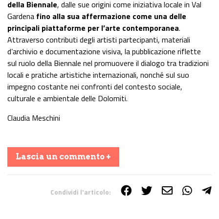
della Biennale
, dalle sue origini come iniziativa locale in Val
Gardena
fino alla sua affermazione come una delle
principali piattaforme per l’arte contemporanea
.
Attraverso contributi degli artisti partecipanti, materiali
d’archivio e documentazione visiva, la pubblicazione riflette
sul ruolo della Biennale nel promuovere il dialogo tra tradizioni
locali e pratiche artistiche internazionali, nonché sul suo
impegno costante nei confronti del contesto sociale,
culturale e ambientale delle Dolomiti.
Claudia Meschini
Lascia un commento +
Condividi l'articolo:
Share on Facebook
Share on Twitter
Share on E-Mail
Share on WhatsApp
Share on Telegram