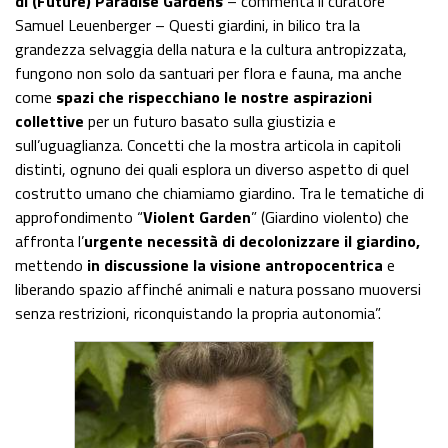
di (Future) Paradise Gardens
– commenta il curatore
Samuel Leuenberger – Questi giardini, in bilico tra la
grandezza selvaggia della natura e la cultura antropizzata,
fungono non solo da santuari per flora e fauna, ma anche
come
spazi che rispecchiano le nostre aspirazioni
collettive
per un futuro basato sulla giustizia e
sull’uguaglianza. Concetti che la mostra articola in capitoli
distinti, ognuno dei quali esplora un diverso aspetto di quel
costrutto umano che chiamiamo giardino. Tra le tematiche di
approfondimento “
Violent Garden
” (Giardino violento) che
affronta l’
urgente necessità di decolonizzare il giardino,
mettendo
in discussione la visione antropocentrica
e
liberando spazio affinché animali e natura possano muoversi
senza restrizioni, riconquistando la propria autonomia”.