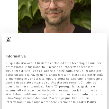
Samuel Leuenberger, curatore di (Future) Paradise
Gardens@ Tiberio Sorvillo
Informativa
Dal Baltico a Bolzano: la Biennale
Su questo sito web utilizziamo cookie ed altre tecnologie simili per
si apre agli scambi
ottimizzarne le funzionalità. Cliccando su “Accetta”, acconsenti
all’utilizzo di tutti i cookie, anche di terze parti, che utilizziamo per
internazionali
personalizzare la navigazione, analizzare a fini statistici e per finalità
di marketing le visite al sito; oppure potrai selezionare le tipologie di
cookie desiderate cliccando su "Accetta selezionati". Chiudendo
Tra le novità di Biennale Gherdëina 2026, la
partnership con
questo banner cliccando sul tasto “X” prosegui la navigazione e
saranno attivati solo i cookie tecnici necessari per la fruizione del
Kaunas Biennial
, la più grande e longeva manifestazione di
sito. Potrai modificare le tue preferenze in ogni momento mediante
arte contemporanea dei Paesi Baltici (Estonia, Lettonia e
il link “Impostazione dei cookie” a fine pagina. Per ulteriori
informazioni ti invitiamo a prendere visione della
Cookie Policy
.
Lituania), una
collaborazione che apre a nuovi dialoghi
e a
un reciproco programma di scambio tra gli artisti dei vari