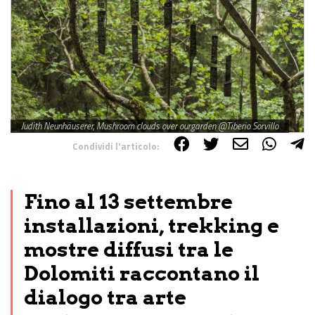
Judith Neunhäuserer, Mushroom clouds over ourgarden @Tiberio Sorvillo
Condividi l'articolo:
Share on Facebook
Share on Twitter
Share on E-Mail
Share on WhatsApp
Share on Telegram
Fino al 13 settembre
installazioni, trekking e
mostre diffusi tra le
Dolomiti raccontano il
dialogo tra arte