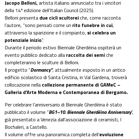
Jacopo Belloni,
artista italiano annunciato tra i vincitori
della 14ª edizione dell’Italian Council (2025).
Belloni presenta
due cicli scultorei
che, come racconta
l’autore, “sono pensati come un
rito funebre in cui
,
attraverso la sparizione e il compianto,
si celebra un
potenziale inizio
”.
Durante il periodo estivo Biennale Gherdëina ospiterà un
evento pubblico dedicato alla
raccolta dei semi
che
completeranno le sculture di Belloni.
Il progetto “
Dormancy”
, attualmente esposto in un antico
edificio scolastico di Santa Cristina, in Val Gardena, troverà
collocazione nella
collezione permanente di GAMeC –
Galleria d’Arte Moderna e Contemporanea di Bergamo.
Per celebrare l’anniversario di Biennale Gherdëina è stato
pubblicato il volume “
BG1–10. Biennale Gherdëina Anniversary
”,
già presentato a Venezia dall’associazione di ceramisti, I
Bochaleri, a Castello.
Il volume offre una panoramica completa dell’
evoluzione