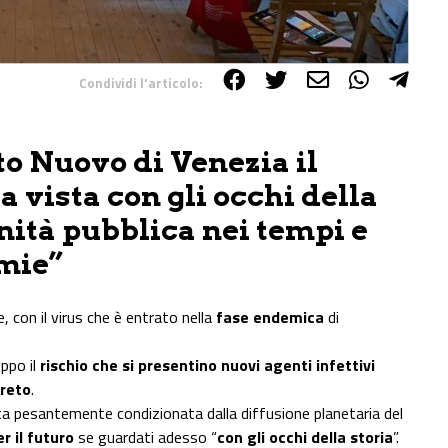
Condividi l'articolo:
to Nuovo di Venezia il
vista con gli occhi della
anità pubblica nei tempi e
emie”
 con il virus che è entrato nella
fase endemica
di
ppo il
rischio che si presentino nuovi agenti infettivi
reto
.
stata pesantemente condizionata dalla diffusione planetaria del
r il futuro
se guardati adesso “
con gli occhi della storia
”.