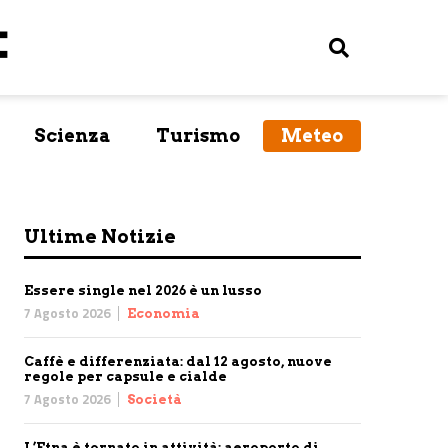
Scienza
Turismo
Meteo
Ultime Notizie
Essere single nel 2026 è un lusso
7 Agosto 2026
Economia
Caffè e differenziata: dal 12 agosto, nuove
regole per capsule e cialde
7 Agosto 2026
Società
L’Etna è tornato in attività: aeroporto di