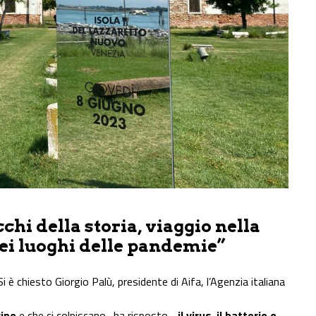
chi della storia, viaggio nella
nei luoghi delle pandemie”
i è chiesto Giorgio Palù, presidente di Aifa, l’Agenzia italiana
vino
e che ci colpiscano- ha risposto –
il virus, il batterio o