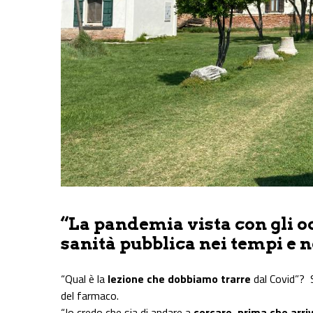
“La pandemia vista con gli oc
sanità pubblica nei tempi e 
“Qual è la
lezione che dobbiamo trarre
dal Covid”? S
del farmaco.
“Io credo che sia di andare a
cercare, prima che arri