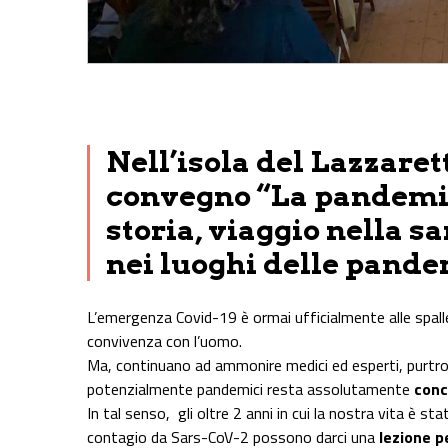
Share on Facebook
Share on Twitter
Share on E-Mail
Share on WhatsApp
Share on Telegram
Nell’isola del Lazzaret
convegno “La pandemia 
storia, viaggio nella s
nei luoghi delle pand
L’emergenza Covid-19 è ormai ufficialmente alle spalle,
convivenza con l’uomo.
Ma, continuano ad ammonire medici ed esperti, purtro
potenzialmente pandemici resta assolutamente
conc
In tal senso, gli oltre 2 anni in cui la nostra vita è 
contagio da Sars-CoV-2 possono darci una
lezione pe