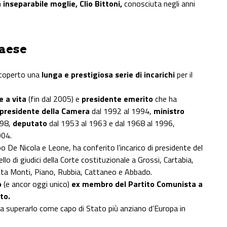
a inseparabile moglie, Clio Bittoni,
conosciuta negli anni
Paese
ricoperto una
lunga e prestigiosa serie di incarichi
per il
 a vita
(fin dal 2005) e
presidente emerito
che ha
presidente della Camera
dal 1992 al 1994,
ministro
98,
deputato
dal 1953 al 1963 e dal 1968 al 1996,
004.
 De Nicola e Leone, ha conferito l’incarico di presidente del
llo di giudici della Corte costituzionale a Grossi, Cartabia,
ita Monti, Piano, Rubbia, Cattaneo e Abbado.
o
(e ancor oggi unico)
ex membro del Partito Comunista a
to.
a a superarlo come capo di Stato più anziano d’Europa in