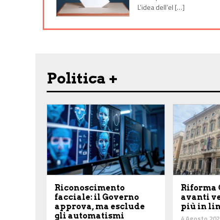
L’idea dell’el […]
Politica +
Riconoscimento
Riforma 
facciale: il Governo
avanti v
approva, ma esclude
più in li
gli automatismi
4 Agosto 202