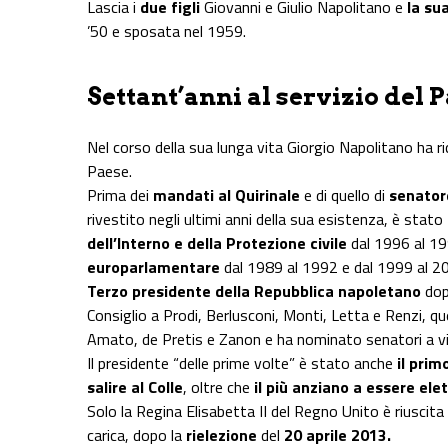
Lascia i
due figli
Giovanni e Giulio Napolitano e
la su
’50 e sposata nel 1959.
Settant’anni al servizio del 
Nel corso della sua lunga vita Giorgio Napolitano ha 
Paese.
Prima dei
mandati al Quirinale
e di quello di
senatore
rivestito negli ultimi anni della sua esistenza, è stato
dell’Interno e della Protezione civile
dal 1996 al 19
europarlamentare
dal 1989 al 1992 e dal 1999 al 2
Terzo presidente della Repubblica napoletano
dopo
Consiglio a Prodi, Berlusconi, Monti, Letta e Renzi, que
Amato, de Pretis e Zanon e ha nominato senatori a v
Il presidente “delle prime volte” è stato anche
il prim
salire al Colle
, oltre che
il più anziano a essere elet
Solo la Regina Elisabetta II del Regno Unito è riuscit
carica, dopo la
rielezione
del
20 aprile 2013.