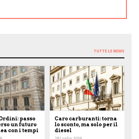
TUTTE LE NEWS
Ordini: passo
Caro carburanti: torna
erso un futuro
lo sconto, ma solo per il
nea con i tempi
diesel
6
28 Luglio 2026