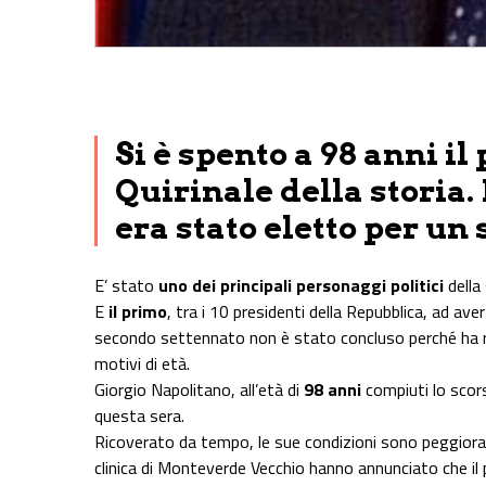
Share on Facebook
Share on Twitter
Share on E-Mail
Share on WhatsApp
Share on Telegram
Si è spento a 98 anni il
Quirinale della storia
era stato eletto per u
E’ stato
uno dei principali personaggi politici
della 
E
il primo
, tra i 10 presidenti della Repubblica, ad av
secondo settennato non è stato concluso perché ha ras
motivi di età.
Giorgio Napolitano, all’età di
98 anni
compiuti lo scors
questa sera.
Ricoverato da tempo, le sue condizioni sono peggiorat
clinica di Monteverde Vecchio hanno annunciato che il p