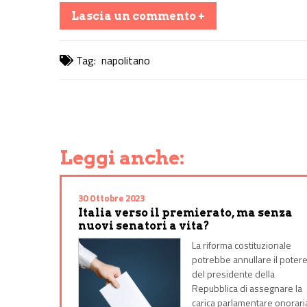
Lascia un commento +
Tag:
napolitano
Share on Facebook
Share on Twitter
Share on E-Mail
Share on WhatsApp
Share on Telegram
Leggi anche:
30 Ottobre 2023
Italia verso il premierato, ma senza
nuovi senatori a vita?
La riforma costituzionale
potrebbe annullare il poter
del presidente della
Repubblica di assegnare la
carica parlamentare onorari