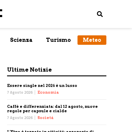
Scienza
Turismo
Meteo
Ultime Notizie
Essere single nel 2026 è un lusso
7 Agosto 2026
Economia
Caffè e differenziata: dal 12 agosto, nuove
regole per capsule e cialde
7 Agosto 2026
Società
L’Etna è tornato in attività: aeroporto di