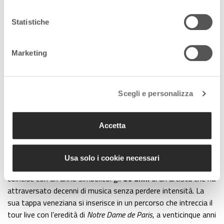
Statistiche
Marketing
I grandi concerti in Piazza San
Marco
Scegli e personalizza
Grande musica anche nel cuore della città, con un
poker di
Accetta
concerti
in Piazza San Marco:
Andrea Bocelli
e
Riccardo
Cocciante
in giugno,
Edoardo Bennato
il 6 luglio.
Ad aprire la sequenza di grandi appuntamenti sarà
Riccardo
Usa solo i cookie necessari
Cocciante, il 25 giugno
. Un ritorno a Venezia, il suo, che
coincide con un anno simbolico: gli
80 anni
di un artista che ha
attraversato decenni di musica senza perdere intensità. La
sua tappa veneziana si inserisce in un percorso che intreccia il
tour live con l’eredità di
Notre Dame de Paris
, a venticinque anni