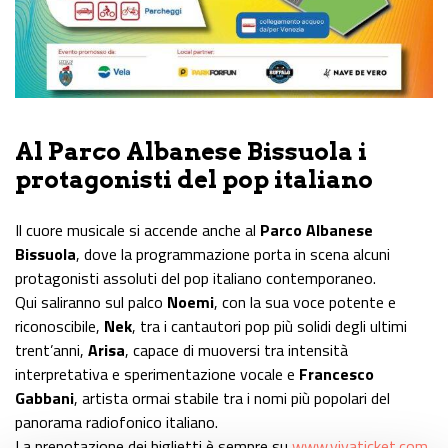
Al Parco Albanese Bissuola i
protagonisti del pop italiano
Il cuore musicale si accende anche al
Parco Albanese
Bissuola
, dove la programmazione porta in scena alcuni
protagonisti assoluti del pop italiano contemporaneo.
Qui saliranno sul palco
Noemi
, con la sua voce potente e
riconoscibile,
Nek
, tra i cantautori pop più solidi degli ultimi
trent’anni,
Arisa
, capace di muoversi tra intensità
interpretativa e sperimentazione vocale e
Francesco
Gabbani
, artista ormai stabile tra i nomi più popolari del
panorama radiofonico italiano.
La prenotazione dei biglietti è sempre su
www.vivaticket.com
.