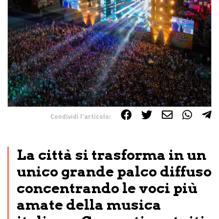
Condividi l'articolo:
Share on Facebook
Share on Twitter
Share on E-Mail
Share on WhatsApp
Share on Telegram
La città si trasforma in un
unico grande palco diffuso
concentrando le voci più
amate della musica