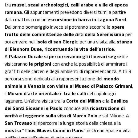
tra
musei, scavi archeologici, calli arabe e ville di epoca
romana
. Gli appuntamenti prevedono diversi turni a partire
dalla mattina con un’
escursione in barca in Laguna Nord
.
Dal primo pomeriggio invece si potranno scoprire le
opere
frutto delle committenze delle Arti della Serenissima
per
poi arrivare nell’
isola di san Giorgi
o per una visita alla
stanza
di Eleonora Duse, ricostruendo la vita dell’attrice
.
A
Palazzo Ducale si percorreranno gli itinerari segreti
e
visiteranno
le prigioni
con anche la possibilità di ammirare i
graffiti delle carceri e degli ambienti di rappresentanza. Altri 9
percorsi sono dedicati alla rappresentazione del
mondo
animale a Venezia con visite al Museo di Palazzo Grimani
,
il
Museo d’arte orientale
e
tra le calli
del capoluogo
lagunare. Un’altra visita tra la
Corte del Milion
e la
Basilica
dei Santi Giovanni e Paolo
conduce alla
ricostruzione di
verità e leggende sulla vita di Marco Polo
e sul Milione. A
San Trovaso
si ripercorre la lunga storia della chiesa e la
mostra “Thus Waves Come in Paris”
in Ocean Space invita
a riflettere sull’unione di arte e ricerca.