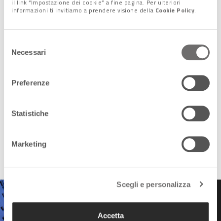
il link “Impostazione dei cookie” a fine pagina. Per ulteriori
informazioni ti invitiamo a prendere visione della
Cookie Policy
.
Selezione
Necessari
del
consenso
Preferenze
Statistiche
Marketing
Scegli e personalizza
Accetta
Art Night Venezia: dieci