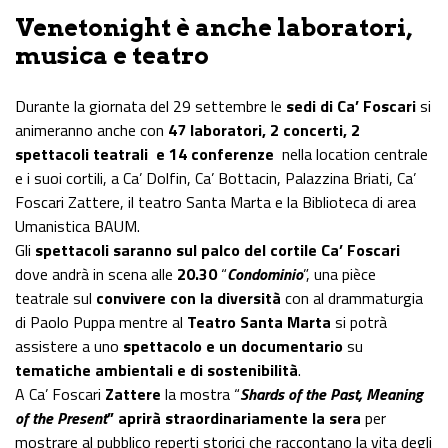
Venetonight è anche laboratori,
musica e teatro
Durante la giornata del 29 settembre le
sedi di Ca’ Foscari
si
animeranno anche con
47 laboratori, 2 concerti, 2
spettacoli teatrali e 14 conferenze
nella location centrale
e i suoi cortili, a Ca’ Dolfin, Ca’ Bottacin, Palazzina Briati, Ca’
Foscari Zattere, il teatro Santa Marta e la Biblioteca di area
Umanistica BAUM.
Gli
spettacoli saranno sul palco del cortile Ca’ Foscari
dove andrà in scena alle
20.30
“
Condominio
”, una pièce
teatrale sul
convivere con la diversità
con al drammaturgia
di Paolo Puppa mentre al
Teatro Santa Marta
si potrà
assistere a uno
spettacolo e un documentario
su
tematiche ambientali e di sostenibilità
.
A Ca’ Foscari
Zattere
la mostra “
Shards of the Past, Meaning
of the Present
” aprirà straordinariamente la sera
per
mostrare al pubblico reperti storici che raccontano la vita degli