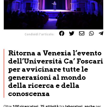
Condividi l'articolo:
Share on Facebook
Share on Twitter
Share on E-Mail
Share on WhatsApp
Share on Telegram
Ritorna a Venezia l’evento
dell’Università Ca’ Foscari
per avvicinare tutte le
generazioni al mondo
della ricerca e della
conoscenza
Oltre
100 ricercatori
,
75 attività
tra
laboratori, anche
per