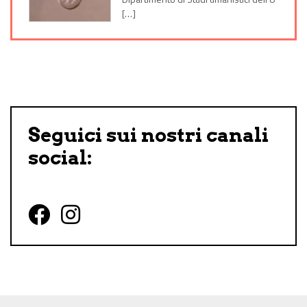
[…]
Seguici sui nostri canali
social:
Follow us on Facebook
Follow us on Instagram