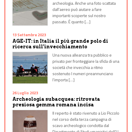
archeologia. Anche una foto scattata
dall'aereo può aiutare a fare
importanti scoperte sul nostro
passato. È quanto […]
13 Settembre 2023
AGE-IT: in Italia il più grande polo di
ricerca sull’invecchiamento
Una nuova alleanza tra pubblico e
privato per fronteggiare la sfida di una
società che invecchia a ritmo
sostenuto I numeri preannunciano
l’importa […]
26 Luglio 2023
Archeologia subacquea: ritrovata
preziosa gemma romana incisa
Il reperto è stato rivenuto a Lio Piccolo
nel corso della terza campagna di
scavo archeologico condotta dal
Dipartimento di Studi umanistici dell’U