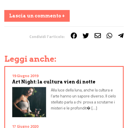
Lascia un commento +
Condividi l'articolo:
Share on Facebook
Share on Twitter
Share on E-Mail
Share on WhatsApp
Share on Telegram
Leggi anche:
19 Giugno 2019
Art Night: la cultura vien di notte
Alla luce della luna, anche la cultura e
l’arte hanno un sapore diverso. Il cielo
stellato parla a chi prova a scrutarne i
misteri e le profondit� […]
17 Giugno 2020