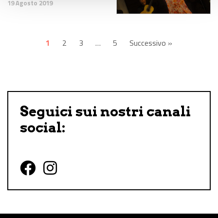
19 Agosto 2019
1
2
3
…
5
Successivo »
Seguici sui nostri canali
social:
Follow us on Facebook
Follow us on Instagram