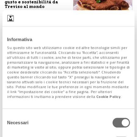
gusto e sostenibilità da
Treviso al mondo
10 Ottobre 2025
Treviso: alla scoperta di
Informativa
storia e misteri della
città nascosta
Su questo sito web utilizziamo cookie ed altre tecnologie simili per
27 Luglio 2023
ottimizzarne le funzionalità. Cliccando su “Accetta”, acconsenti
all’utilizzo di tutti i cookie, anche di terze parti, che utilizziamo per
personalizzare la navigazione, analizzare a fini statistici e per finalità
di marketing le visite al sito; oppure potrai selezionare le tipologie di
cookie desiderate cliccando su "Accetta selezionati". Chiudendo
questo banner cliccando sul tasto “X” prosegui la navigazione e
Casa di Margherita: in
saranno attivati solo i cookie tecnici necessari per la fruizione del
Veneto la prima casa
sito. Potrai modificare le tue preferenze in ogni momento mediante
vacanze per piccoli
il link “Impostazione dei cookie” a fine pagina. Per ulteriori
malati oncologici
informazioni ti invitiamo a prendere visione della
Cookie Policy
.
9 Marzo 2021
Selezione
A Treviso la cultura non
Necessari
del
si ferma. Nasce un nuovo
teatro
consenso