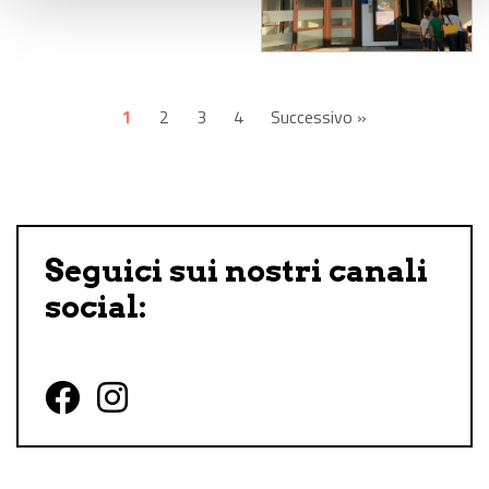
1
2
3
4
Successivo »
Seguici sui nostri canali
social:
Follow us on Facebook
Follow us on Instagram