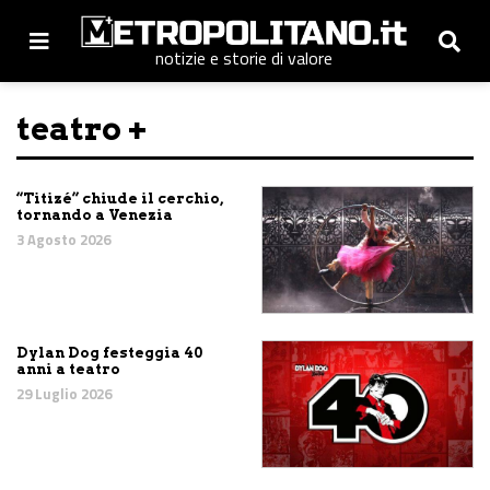
notizie e storie di valore
teatro +
“Titizé” chiude il cerchio,
tornando a Venezia
3 Agosto 2026
Dylan Dog festeggia 40
anni a teatro
29 Luglio 2026