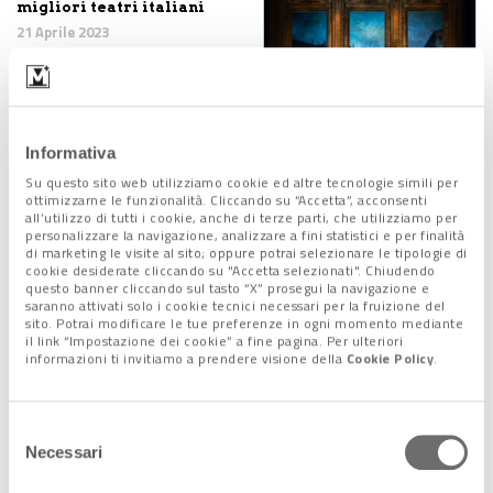
migliori teatri italiani
21 Aprile 2023
Riaperto al pubblico il
Informativa
Teatro La Scala di Milano
Su questo sito web utilizziamo cookie ed altre tecnologie simili per
11 Maggio 2021
ottimizzarne le funzionalità. Cliccando su “Accetta”, acconsenti
all’utilizzo di tutti i cookie, anche di terze parti, che utilizziamo per
personalizzare la navigazione, analizzare a fini statistici e per finalità
di marketing le visite al sito; oppure potrai selezionare le tipologie di
cookie desiderate cliccando su "Accetta selezionati". Chiudendo
questo banner cliccando sul tasto “X” prosegui la navigazione e
27 Marzo - Giornata
saranno attivati solo i cookie tecnici necessari per la fruizione del
Mondiale del Teatro
sito. Potrai modificare le tue preferenze in ogni momento mediante
il link “Impostazione dei cookie” a fine pagina. Per ulteriori
27 Marzo 2021
informazioni ti invitiamo a prendere visione della
Cookie Policy
.
Selezione
Necessari
del
I teatri italiani
riaccendono le luci per
consenso
una notte.