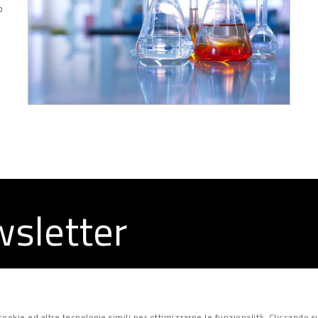
o
ewsletter
la redazione
ookie ed altre tecnologie simili per ottimizzarne le funzionalità. Cliccando su