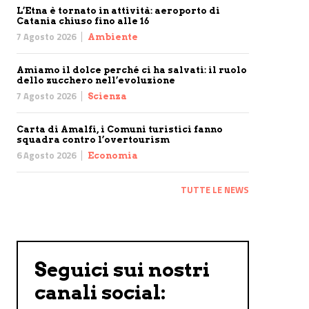
L’Etna è tornato in attività: aeroporto di
Catania chiuso fino alle 16
7 Agosto 2026
Ambiente
Amiamo il dolce perché ci ha salvati: il ruolo
dello zucchero nell’evoluzione
7 Agosto 2026
Scienza
Carta di Amalfi, i Comuni turistici fanno
squadra contro l’overtourism
6 Agosto 2026
Economia
TUTTE LE NEWS
Seguici sui nostri
canali social: