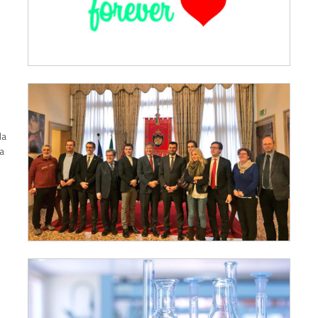
da
sa