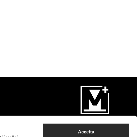
Iscriviti
Accetta
 “Accetta”,