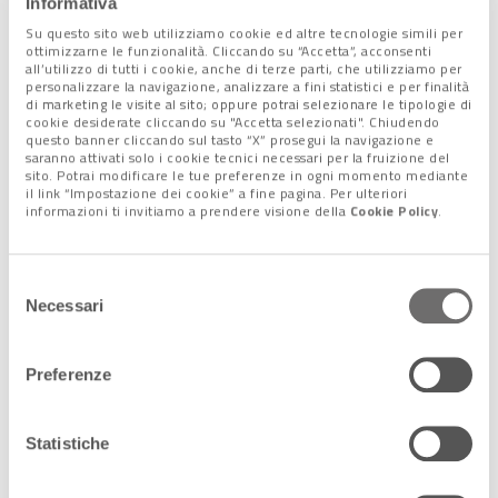
Informativa
Medio Oriente: Italia nel
Su questo sito web utilizziamo cookie ed altre tecnologie simili per
mirino di Hamas e Huthi?
ottimizzarne le funzionalità. Cliccando su “Accetta”, acconsenti
5 Febbraio 2024
all’utilizzo di tutti i cookie, anche di terze parti, che utilizziamo per
personalizzare la navigazione, analizzare a fini statistici e per finalità
di marketing le visite al sito; oppure potrai selezionare le tipologie di
cookie desiderate cliccando su "Accetta selezionati". Chiudendo
questo banner cliccando sul tasto “X” prosegui la navigazione e
saranno attivati solo i cookie tecnici necessari per la fruizione del
sito. Potrai modificare le tue preferenze in ogni momento mediante
Mar Rosso: l’Italia si
il link “Impostazione dei cookie” a fine pagina. Per ulteriori
prepara alla missione
difensiva
informazioni ti invitiamo a prendere visione della
Cookie Policy
.
23 Gennaio 2024
Selezione
Necessari
del
consenso
Preferenze
Statistiche
Seguici sui nostri canali