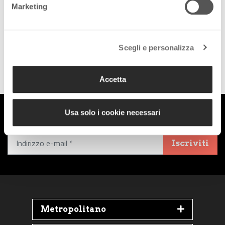
social:
Marketing
Scegli e personalizza
Follow us on Facebook
Follow us on Instagram
Accetta
Iscriviti alla Newsletter
Usa solo i cookie necessari
Iscriviti
Metropolitano