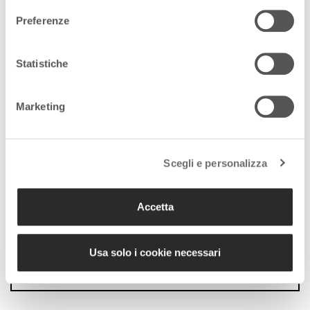
da oggi i biglietti con gli
acquisti cashless
Preferenze
3 Febbraio 2021
Statistiche
Marketing
Scegli e personalizza
Seguici sui nostri canali
social:
Accetta
Usa solo i cookie necessari
Follow us on Facebook
Follow us on Instagram