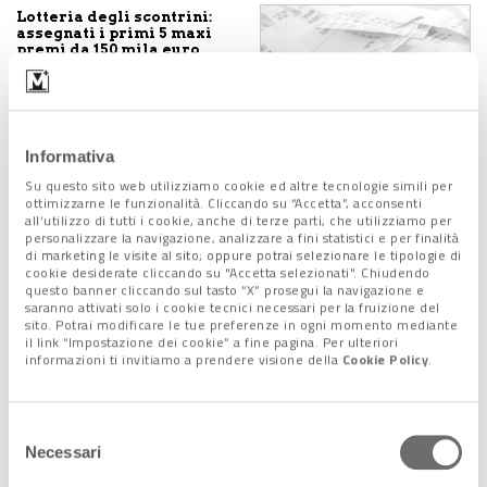
Lotteria degli scontrini:
assegnati i primi 5 maxi
premi da 150 mila euro
13 Agosto 2021
Informativa
Lotteria degli scontrini,
Su questo sito web utilizziamo cookie ed altre tecnologie simili per
quinta estrazione. Ecco i
ottimizzarne le funzionalità. Cliccando su “Accetta”, acconsenti
biglietti vincenti
all’utilizzo di tutti i cookie, anche di terze parti, che utilizziamo per
11 Giugno 2021
personalizzare la navigazione, analizzare a fini statistici e per finalità
di marketing le visite al sito; oppure potrai selezionare le tipologie di
cookie desiderate cliccando su "Accetta selezionati". Chiudendo
questo banner cliccando sul tasto “X” prosegui la navigazione e
saranno attivati solo i cookie tecnici necessari per la fruizione del
sito. Potrai modificare le tue preferenze in ogni momento mediante
Lotteria scontrini:
il link “Impostazione dei cookie” a fine pagina. Per ulteriori
estratti i primi 10
vincitori
informazioni ti invitiamo a prendere visione della
Cookie Policy
.
11 Marzo 2021
Selezione
Necessari
del
Lotteria degli scontrini:
consenso