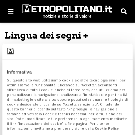
notizie e storie di valore
Lingua dei segni +
Padova in LIS
28 Marzo 2023
Informativa
Su questo sito web utilizziamo cookie ed altre tecnologie simili per
ottimizzarne le funzionalità. Cliccando su “Accetta”, acconsenti
all’utilizzo di tutti i cookie, anche di terze parti, che utilizziamo per
personalizzare la navigazione, analizzare a fini statistici e per finalità
di marketing le visite al sito; oppure potrai selezionare le tipologie di
cookie desiderate cliccando su "Accetta selezionati". Chiudendo
questo banner cliccando sul tasto “X” prosegui la navigazione e
saranno attivati solo i cookie tecnici necessari per la fruizione del
sito. Potrai modificare le tue preferenze in ogni momento mediante
il link “Impostazione dei cookie” a fine pagina. Per ulteriori
informazioni ti invitiamo a prendere visione della
Cookie Policy
.