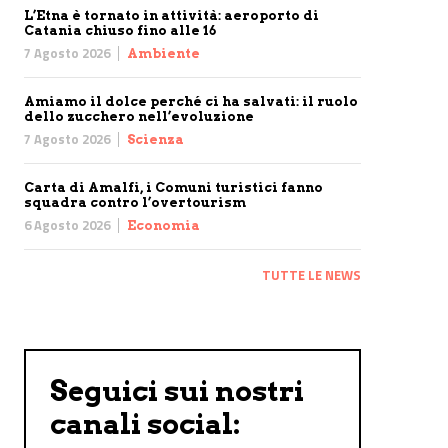
L’Etna è tornato in attività: aeroporto di
Catania chiuso fino alle 16
7 Agosto 2026
Ambiente
Amiamo il dolce perché ci ha salvati: il ruolo
dello zucchero nell’evoluzione
7 Agosto 2026
Scienza
Carta di Amalfi, i Comuni turistici fanno
squadra contro l’overtourism
6 Agosto 2026
Economia
TUTTE LE NEWS
Seguici sui nostri
canali social: