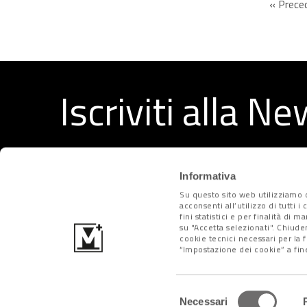
« Prece
Iscriviti alla N
Ricevi ogni settimana i migliori articoli selezionati dal
Informativa
Su questo sito web utilizziamo c
acconsenti all’utilizzo di tutti 
fini statistici e per finalità di 
su "Accetta selezionati". Chiude
cookie tecnici necessari per la 
“Impostazione dei cookie” a fine
Metropolitano
Selezione
Necessari