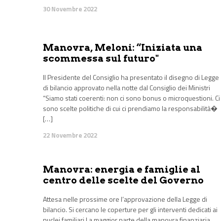
30 Novembre 2022
Manovra, Meloni: “Iniziata una
scommessa sul futuro"
Il Presidente del Consiglio ha presentato il disegno di Legge
di bilancio approvato nella notte dal Consiglio dei Ministri
“Siamo stati coerenti: non ci sono bonus o microquestioni. Ci
sono scelte politiche di cui ci prendiamo la responsabilità�
[…]
22 Novembre 2022
Manovra: energia e famiglie al
centro delle scelte del Governo
Attesa nelle prossime ore l’approvazione della Legge di
bilancio. Si cercano le coperture per gli interventi dedicati ai
nuclei familiari La maggior parte della manovra finanziaria,