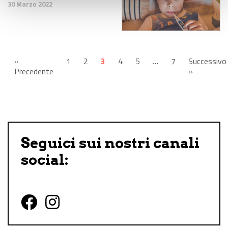
30 Marzo 2022
«
1
2
3
4
5
…
7
Successivo
Precedente
»
Seguici sui nostri canali
social:
Follow us on Facebook
Follow us on Instagram