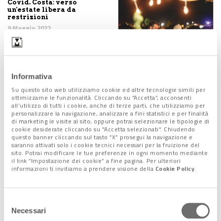
Covid. Costa: verso
un'estate libera da
restrizioni
9 Maggio 2022
Il Covid grave invecchia
Informativa
il cervello di 20 anni. 10
punti QI in meno
Su questo sito web utilizziamo cookie ed altre tecnologie simili per
5 Maggio 2022
ottimizzarne le funzionalità. Cliccando su “Accetta”, acconsenti
all’utilizzo di tutti i cookie, anche di terze parti, che utilizziamo per
personalizzare la navigazione, analizzare a fini statistici e per finalità
di marketing le visite al sito; oppure potrai selezionare le tipologie di
cookie desiderate cliccando su "Accetta selezionati". Chiudendo
questo banner cliccando sul tasto “X” prosegui la navigazione e
Lavoro: approvati i nuovi
saranno attivati solo i cookie tecnici necessari per la fruizione del
protocolli di sicurezza:
sito. Potrai modificare le tue preferenze in ogni momento mediante
resta l'obbligo della
il link “Impostazione dei cookie” a fine pagina. Per ulteriori
mascherina
informazioni ti invitiamo a prendere visione della
Cookie Policy
.
4 Maggio 2022
Selezione
Necessari
Covid, non è finita: attenti
del
a Pasqua