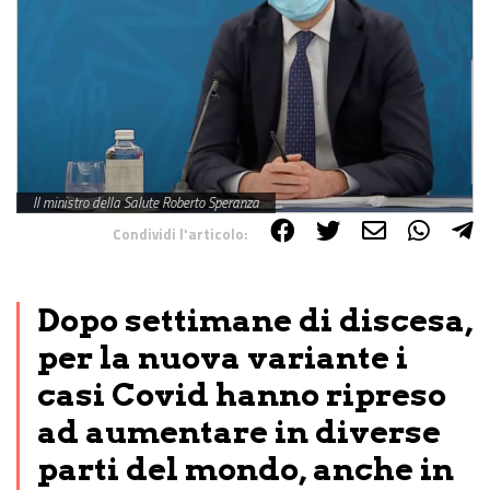
Il ministro della Salute Roberto Speranza
Condividi l'articolo:
Share on Facebook
Share on Twitter
Share on E-Mail
Share on WhatsApp
Share on Telegram
Dopo settimane di discesa,
per la nuova variante i
casi Covid hanno ripreso
ad aumentare in diverse
parti del mondo, anche in