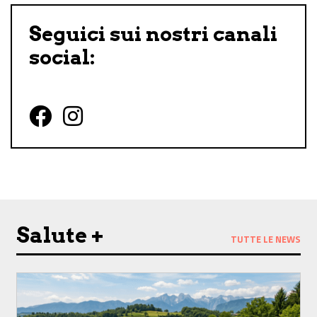
Seguici sui nostri canali
social:
Follow us on Facebook
Follow us on Instagram
Salute +
TUTTE LE NEWS