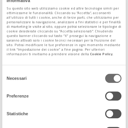
Informativa
Su questo sito web utilizziamo cookie ed altre tecnologie simili per
ottimizzarne le funzionalità. Cliccando su “Accetta”, acconsenti
all’utilizzo di tutti i cookie, anche di terze parti, che utilizziamo per
personalizzare la navigazione, analizzare a fini statistici e per finalità
di marketing le visite al sito; oppure potrai selezionare le tipologie di
«Il caso
Portogallo
desta una certa preoccupazione in Europa
cookie desiderate cliccando su "Accetta selezionati". Chiudendo
questo banner cliccando sul tasto “X” prosegui la navigazione e
– rileva la Fondazione Gimbe, che si occupa del monitoraggio
saranno attivati solo i cookie tecnici necessari per la fruizione del
della situazione pandemica -. Il numero dei casi è
salito da
sito. Potrai modificare le tue preferenze in ogni momento mediante
il link “Impostazione dei cookie” a fine pagina. Per ulteriori
meno di 9 mila al giorno a oltre 29 mila
in poco più di
un
informazioni ti invitiamo a prendere visione della
Cookie Policy
.
mese
». A prevalere è proprio la variante
BA.5
, che il 20
maggio ha raggiunto il
37%
, rispetto al 18,5% di due
settimane prima.
Selezione
Per quanto riguarda l’
Italia
, l’ultimo studio dell’Istituto
Necessari
del
Superiore di Sanità documenta una netta
prevalenza della
consenso
sotto-variante BA.2
(
93,8%
), mentre le nuove
BA.4 e BA.5
si
Preferenze
attestano rispettivamente allo
0,47% e 0,41%
.
«Secondo l’ECDC – spiega il presidente della Fondazione Nino
Cartabellotta – le nuove sub-varianti
non sembrano
Statistiche
determinare una maggiore gravità della malattia
ma, se
nelle prossime settimane/mesi il numero di casi dovesse