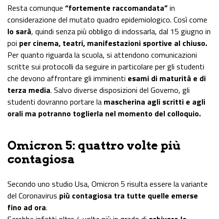
Resta comunque
“fortemente raccomandata”
in
considerazione del mutato quadro epidemiologico. Così come
lo sarà
, quindi senza più obbligo di indossarla, dal 15 giugno in
poi
per cinema, teatri, manifestazioni sportive al chiuso.
Per quanto riguarda la scuola, si attendono comunicazioni
scritte sui protocolli da seguire in particolare per gli studenti
che devono affrontare gli imminenti
esami di maturità e di
terza media
. Salvo diverse disposizioni del Governo, gli
studenti dovranno portare la
mascherina agli scritti e agli
orali ma potranno toglierla nel momento del colloquio.
Omicron 5: quattro volte più
contagiosa
Secondo uno studio Usa, Omicron 5 risulta essere la variante
del Coronavirus
più contagiosa tra tutte quelle emerse
fino ad ora
.
Sarebbe infatti oltre 4 volte più in grado di
schivare le