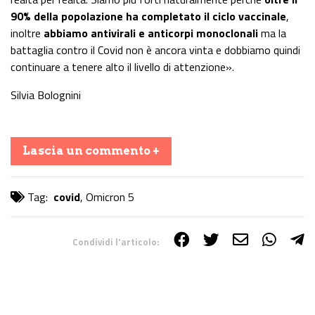
90% della popolazione ha completato il ciclo vaccinale
,
inoltre
abbiamo
antivirali e anticorpi monoclonali
ma la
battaglia contro il Covid non è ancora vinta e dobbiamo quindi
continuare a tenere alto il livello di attenzione».
Silvia Bolognini
Lascia un commento +
Tag:
covid
,
Omicron 5
Condividi l'articolo:
Share on Facebook
Share on Twitter
Share on E-Mail
Share on WhatsApp
Share on Telegram