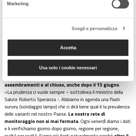
Marketing
aumentare in maniera rilevante, l’impatto sui ricoveri
ospedalieri potrebbe non essere trascurabile».
Scegli e personalizza
La prudenza è consigliata
In un contesto in rapida evoluzione e con una variante che
Accetta
rispetto alle altre ha una maggiore trasmissibilità, anche in
Italia gli infettivologi
consigliano
di
prestare attenzione e
Usa solo i cookie necessari
mantenere alcune precauzioni
. Una di queste è quella di
continuare ad indossare la
mascherina in caso di
assembramenti e al chiuso, anche dopo il 15 giugno
.
«La prudenza ci vuole sempre – sottolinea il ministro della
Salute Roberto Speranza -. Abbiamo in agenda una flash
survey (sondaggio lampo) che ci dirà bene qual è la prevalenza
delle varianti nel nostro Paese.
La nostra rete di
monitoraggio non si mai fermata
. Ogni venerdì diamo i dati
e li verifichiamo giorno dopo giorno, regione per regione,
realtà per realtà. Siamo più forti naturalmente perché
oltre il