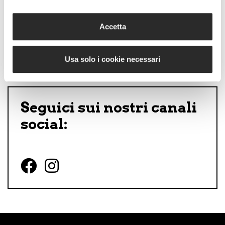
Accetta
Usa solo i cookie necessari
Seguici sui nostri canali
social:
Follow us on Facebook
Follow us on Instagram