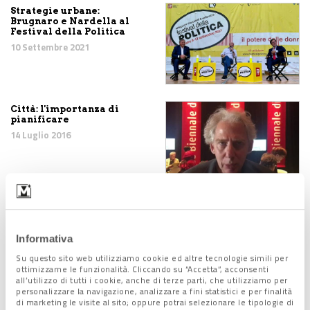
Strategie urbane:
Brugnaro e Nardella al
Festival della Politica
10 Settembre 2021
Città: l'importanza di
pianificare
14 Luglio 2016
Urban Age "Shaping
Cities"
14 Luglio 2016
Informativa
Su questo sito web utilizziamo cookie ed altre tecnologie simili per
ottimizzarne le funzionalità. Cliccando su “Accetta”, acconsenti
all’utilizzo di tutti i cookie, anche di terze parti, che utilizziamo per
personalizzare la navigazione, analizzare a fini statistici e per finalità
di marketing le visite al sito; oppure potrai selezionare le tipologie di
ARAVENA : LA “MIA”