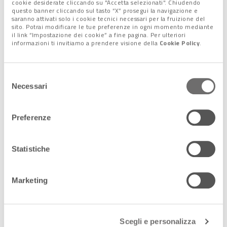
cookie desiderate cliccando su "Accetta selezionati". Chiudendo
VENEZIA
questo banner cliccando sul tasto “X” prosegui la navigazione e
12 Giugno 2016
saranno attivati solo i cookie tecnici necessari per la fruizione del
sito. Potrai modificare le tue preferenze in ogni momento mediante
il link “Impostazione dei cookie” a fine pagina. Per ulteriori
informazioni ti invitiamo a prendere visione della
Cookie Policy
.
La Biennale di Alejandro
Aravena
Selezione
26 Maggio 2016
Necessari
del
consenso
Preferenze
SFIDE METROPOLITANE
Statistiche
26 Settembre 2012
Marketing
CONFRONTARE E
CONFRONTARSI
20 Maggio 2012
Scegli e personalizza