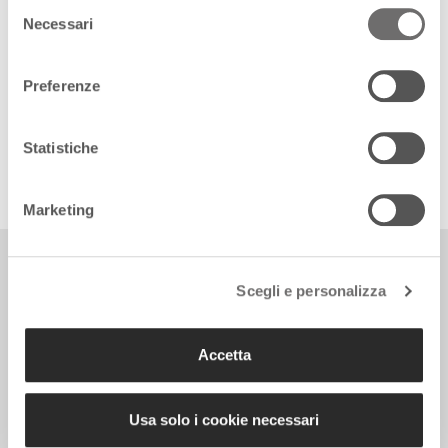
Selezione
social:
Necessari
del
consenso
Preferenze
Follow us on Facebook
Follow us on Instagram
Statistiche
Marketing
Ambiente +
TUTTE LE NEWS
Scegli e personalizza
Accetta
Usa solo i cookie necessari