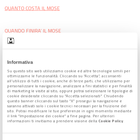
QUANTO COSTA IL MOSE
QUANDO FINIRA’ IL MOSE
IL SINDACO BRUGNARO: FINIRLO PRESTO E BENE
Informativa
Tag:
Acqua alta a Venezia
,
Luigi Brugnaro
,
Mose
Su questo sito web utilizziamo cookie ed altre tecnologie simili per
ottimizzarne le funzionalità. Cliccando su “Accetta”, acconsenti
all’utilizzo di tutti i cookie, anche di terze parti, che utilizziamo per
personalizzare la navigazione, analizzare a fini statistici e per finalità
di marketing le visite al sito; oppure potrai selezionare le tipologie di
Condividi l'articolo:
cookie desiderate cliccando su "Accetta selezionati". Chiudendo
Share on Facebook
Share on Twitter
Share on E-Mail
Share on WhatsApp
Share on Telegram
questo banner cliccando sul tasto “X” prosegui la navigazione e
saranno attivati solo i cookie tecnici necessari per la fruizione del
sito. Potrai modificare le tue preferenze in ogni momento mediante
il link “Impostazione dei cookie” a fine pagina. Per ulteriori
informazioni ti invitiamo a prendere visione della
Cookie Policy
.
Seguici sui nostri canali