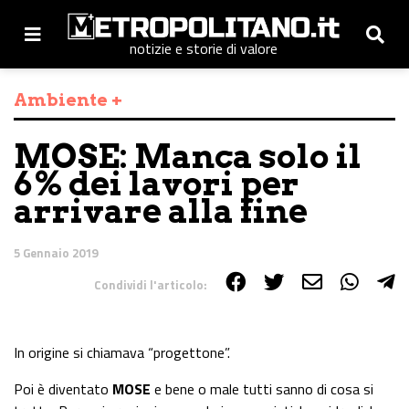
notizie e storie di valore
Ambiente +
MOSE: Manca solo il
6% dei lavori per
arrivare alla fine
5 Gennaio 2019
Condividi l'articolo:
Share on Facebook
Share on Twitter
Share on E-Mail
Share on WhatsApp
Share on Telegram
In origine si chiamava “progettone”.
Poi è diventato
MOSE
e bene o male tutti sanno di cosa si