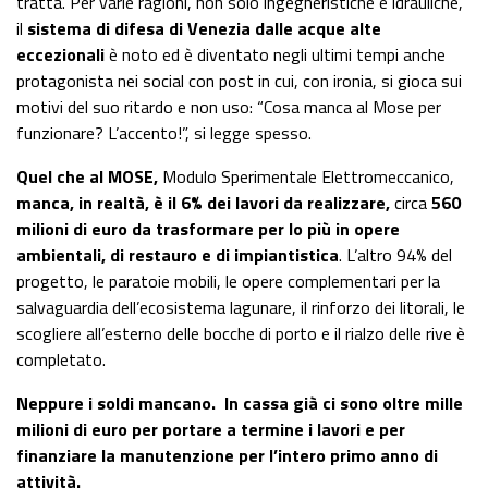
tratta. Per varie ragioni, non solo ingegneristiche e idrauliche,
il
sistema di difesa di Venezia dalle acque alte
eccezionali
è noto ed è diventato negli ultimi tempi anche
protagonista nei social con post in cui, con ironia, si gioca sui
motivi del suo ritardo e non uso: “Cosa manca al Mose per
funzionare? L’accento!”, si legge spesso.
Quel che al MOSE,
Modulo Sperimentale Elettromeccanico,
manca, in realtà, è il 6% dei lavori da realizzare,
circa
560
milioni di euro da trasformare per lo più in opere
ambientali, di restauro e di impiantistica
. L’altro 94% del
progetto, le paratoie mobili, le opere complementari per la
salvaguardia dell’ecosistema lagunare, il rinforzo dei litorali, le
scogliere all’esterno delle bocche di porto e il rialzo delle rive è
completato.
Neppure i soldi mancano.
In cassa già ci sono oltre mille
milioni di euro per portare a termine i lavori e per
finanziare la manutenzione per l’intero primo anno di
attività.