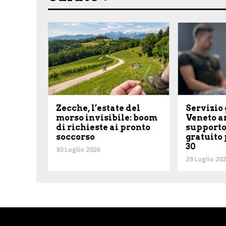
Zecche, l’estate del
Servizio 
morso invisibile: boom
Veneto ar
di richieste ai pronto
supporto
soccorso
gratuito 
30
30 Luglio 2026
29 Luglio 20