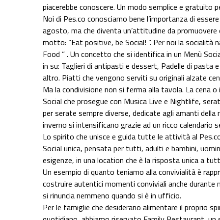
piacerebbe conoscere. Un modo semplice e gratuito per ar
Noi di Pes.co conosciamo bene l’importanza di essere So
agosto, ma che diventa un’attitudine da promuovere o
motto: “Eat positive, be Social! ”. Per noi la socialità
Food ” . Un concetto che si identifica in un Menù Socia
in su: Taglieri di antipasti e dessert, Padelle di pasta 
altro. Piatti che vengono serviti su originali alzate cen
Ma la condivisione non si ferma alla tavola. La cena o
Social che prosegue con Musica Live e Nightlife, sera
per serate sempre diverse, dedicate agli amanti della 
inverno si intensificano grazie ad un ricco calendario 
Lo spirito che unisce e guida tutte le attività al Pes.c
Social unica, pensata per tutti, adulti e bambini, uomini
esigenze, in una location che è la risposta unica a tu
Un esempio di quanto teniamo alla convivialità è rappre
costruire autentici momenti conviviali anche durante me
si rinuncia nemmeno quando si è in ufficio.
Per le famiglie che desiderano alimentare il proprio s
quotidiano, abbiamo riservato Family Restaurant, un se