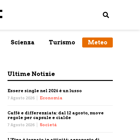
Scienza
Turismo
Meteo
Ultime Notizie
Essere single nel 2026 è un lusso
7 Agosto 2026
Economia
Caffè e differenziata: dal 12 agosto, nuove
regole per capsule e cialde
7 Agosto 2026
Società
L’Etna è tornato in attività: aeroporto di