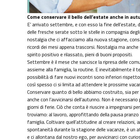
Come conservare il bello dell’estate anche in aut
E’ arrivato settembre, e con esso la fine dell’estate,
delle fresche serate sotto le stelle in compagnia degli 
nostalgia che ci affacciamo alla nuova stagione, consape
ricordi dei mesi appena trascorsi. Nostalgia ma anche
spirito positivo e rilassato, pieni di buoni propositi.
Settembre è il mese che sancisce la ripresa delle comuni
assieme alla famiglia, la routine. E inevitabilmente il te
possibilità di fare nuovi incontri sono inferiori rispet
così spesso ci si limita ad attendere le prossime vaca
Conservare quanto di bello abbiamo costruito, sia per no
anche con l’avvicinarsi dell’autunno. Non è necessar
giorni di ferie. Ciò che conta è riuscire a impegnarsi pe
troviamo: al lavoro, approfittando della pausa pranzo 
famiglia. Coltivare quell’attitudine al creare relazioni
spontaneità durante la stagione delle vacanze, è un 
e ci allontana dal nostro ego, per avvicinarci con curi