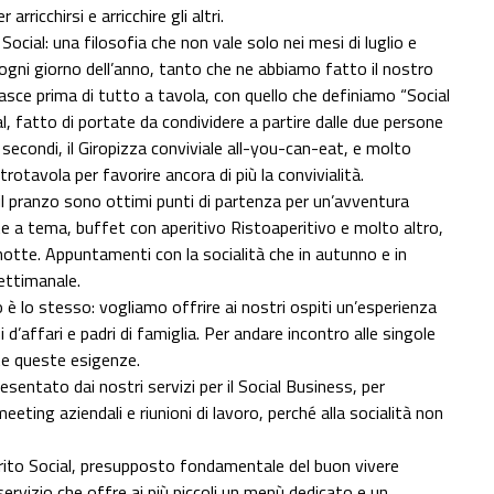
ricchirsi e arricchire gli altri.
cial: una filosofia che non vale solo nei mesi di luglio e
gni giorno dell’anno, tanto che ne abbiamo fatto il nostro
 nasce prima di tutto a tavola, con quello che definiamo “Social
l, fatto di portate da condividere a partire dalle due persone
e secondi, il Giropizza conviviale all-you-can-eat, e molto
trotavola per favorire ancora di più la convivialità.
 il pranzo sono ottimi punti di partenza per un’avventura
te a tema, buffet con aperitivo Ristoaperitivo e molto altro,
notte. Appuntamenti con la socialità che in autunno e in
settimanale.
o è lo stesso: vogliamo offrire ai nostri ospiti un’esperienza
 d’affari e padri di famiglia. Per andare incontro alle singole
tte queste esigenze.
sentato dai nostri servizi per il Social Business, per
eting aziendali e riunioni di lavoro, perché alla socialità non
pirito Social, presupposto fondamentale del buon vivere
rvizio che offre ai più piccoli un menù dedicato e un