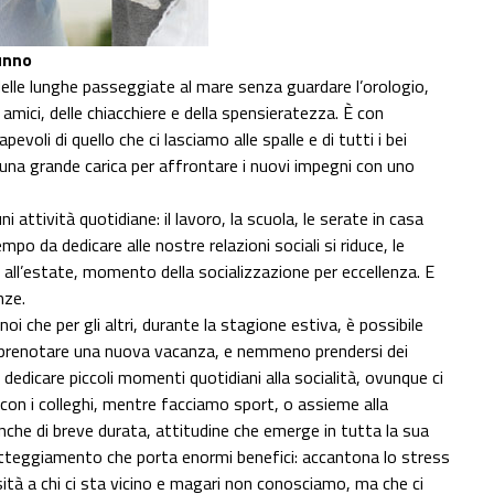
unno
 delle lunghe passeggiate al mare senza guardare l’orologio,
amici, delle chiacchiere e della spensieratezza. È con
voli di quello che ci lasciamo alle spalle e di tutti i bei
 una grande carica per affrontare i nuovi impegni con uno
 attività quotidiane: il lavoro, la scuola, le serate in casa
mpo da dedicare alle nostre relazioni sociali si riduce, le
to all’estate, momento della socializzazione per eccellenza. E
nze.
i che per gli altri, durante la stagione estiva, è possibile
io prenotare una nuova vacanza, e nemmeno prendersi dei
r dedicare piccoli momenti quotidiani alla socialità, ovunque ci
con i colleghi, mentre facciamo sport, o assieme alla
, anche di breve durata, attitudine che emerge in tutta la sua
atteggiamento che porta enormi benefici: accantona lo stress
osità a chi ci sta vicino e magari non conosciamo, ma che ci