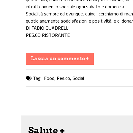
intrattenimento speciale ogni sabato e domenica.
Socialità sempre ed ovunque, quindi: cerchiamo di mante
quotidianamente soddisfazioni e positività, e di donare 
DI FABIO QUADRELLI
PES.CO RISTORANTE
Lascia un commento +
Tag:
Food
,
Pes.co
,
Social
Share on Facebook
Share on Twitter
Share on E-Mail
Share on WhatsApp
Share on Telegram
Salute +