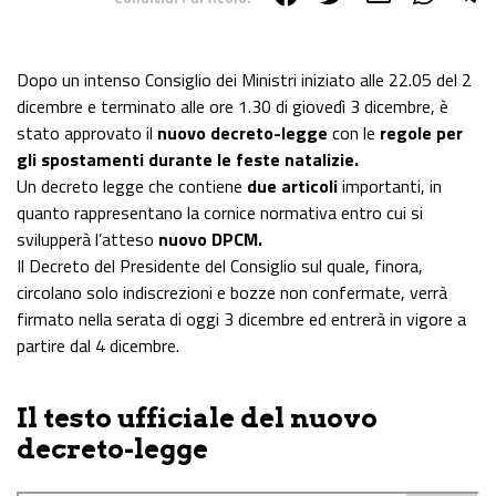
Share on Facebook
Share on Twitter
Share on E-Mail
Share on WhatsApp
Share on Telegram
Dopo un intenso Consiglio dei Ministri iniziato alle 22.05 del 2
dicembre e terminato alle ore 1.30 di giovedì 3 dicembre, è
stato approvato il
nuovo decreto-legge
con le
regole per
gli spostamenti durante le feste natalizie.
Un decreto legge che contiene
due articoli
importanti, in
quanto rappresentano la cornice normativa entro cui si
svilupperà l’atteso
nuovo DPCM.
Il Decreto del Presidente del Consiglio sul quale, finora,
circolano solo indiscrezioni e bozze non confermate, verrà
firmato nella serata di oggi 3 dicembre ed entrerà in vigore a
partire dal 4 dicembre.
Il testo ufficiale del nuovo
decreto-legge