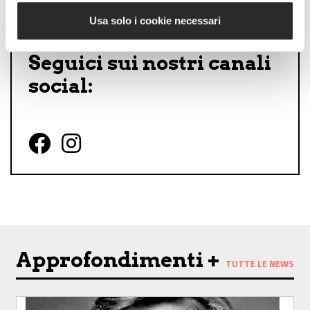
Usa solo i cookie necessari
Seguici sui nostri canali
social:
Follow us on Facebook
Follow us on Instagram
Approfondimenti +
TUTTE LE NEWS