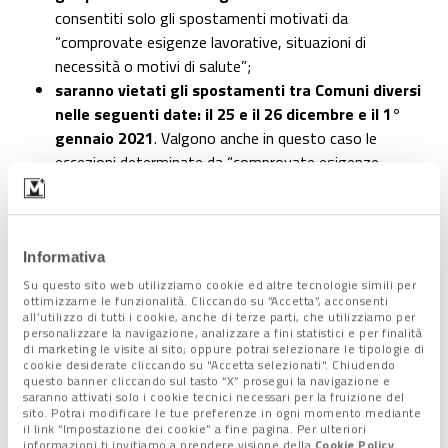
consentiti solo gli spostamenti motivati da
“comprovate esigenze lavorative, situazioni di
necessità o motivi di salute”;
saranno vietati gli spostamenti tra Comuni diversi
nelle seguenti date: il 25 e il 26 dicembre e il 1°
gennaio 2021
. Valgono anche in questo caso le
eccezioni determinate da “comprovate esigenze
lavorative, situazioni di necessità o motivi di salute”;
Nonostante i divieti sopra citati, il decreto-legge recita
che
“sarà sempre possibile, anche dal 21 dicembre
al 6 gennaio, rientrare alla propria residenza,
Informativa
domicilio o abitazione”
;
Su questo sito web utilizziamo cookie ed altre tecnologie simili per
ottimizzarne le funzionalità. Cliccando su “Accetta”, acconsenti
Sempre dal 21 dicembre 2020 al 6 gennaio 2021 il
all’utilizzo di tutti i cookie, anche di terze parti, che utilizziamo per
decreto-legge dispone i
l divieto di spostamento nelle
personalizzare la navigazione, analizzare a fini statistici e per finalità
di marketing le visite al sito; oppure potrai selezionare le tipologie di
seconde case “che si trovino in una Regione o
cookie desiderate cliccando su "Accetta selezionati". Chiudendo
Provincia autonoma diversa dalla propria
“. Nei giorni
questo banner cliccando sul tasto “X” prosegui la navigazione e
saranno attivati solo i cookie tecnici necessari per la fruizione del
25 e 26 dicembre e 1° gennaio 2021 questo divieto
sito. Potrai modificare le tue preferenze in ogni momento mediante
viene esteso anche alle seconde case ubicate in un
il link “Impostazione dei cookie” a fine pagina. Per ulteriori
informazioni ti invitiamo a prendere visione della
Cookie Policy
.