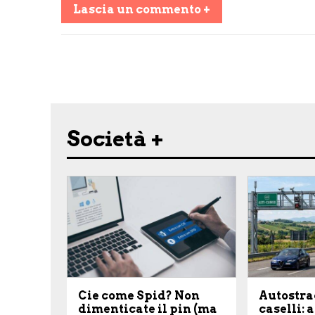
Lascia un commento +
Share on Facebook
Share on Twitter
Share on E-Mail
Share on WhatsApp
Share on Telegram
Società +
Cie come Spid? Non
Autostra
dimenticate il pin (ma
caselli: 