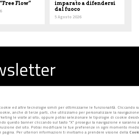
 “Free Flow”
imparato a difendersi
dal fuoco
6
5 Agosto 2026
ewsletter
la redazione
ookie ed altre tecnologie simili per ottimizzarne le funzionalità. Cliccando su
i cookie, anche di terze parti, che utilizziamo per personalizzare la navigazione
marketing le visite al sito; oppure potrai selezionare le tipologie di cookie desi
ndo questo banner cliccando sul tasto “X” prosegui la navigazione e saranno at
fruizione del sito. Potrai modificare le tue preferenze in ogni momento median
 pagina. Per ulteriori informazioni ti invitiamo a prendere visione della
Cooki
Privacy