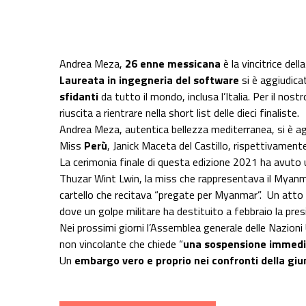
Share on Facebook
Share on Twitter
Share on E-Mail
Share on WhatsApp
Share on Telegram
Andrea Meza,
26 enne messicana
è la vincitrice de
Laureata in ingegneria del software
si è aggiudicat
sfidanti
da tutto il mondo, inclusa l’Italia. Per il nostr
riuscita a rientrare nella short list delle dieci finaliste.
Andrea Meza, autentica bellezza mediterranea, si è a
Miss
Perù
, Janick Maceta del Castillo, rispettivamen
La cerimonia finale di questa edizione 2021 ha avuto 
Thuzar Wint Lwin, la miss che rappresentava il Myanma
cartello che recitava “pregate per Myanmar”. Un atto
dove un golpe militare ha destituito a febbraio la pre
Nei prossimi giorni l’Assemblea generale delle Nazioni
non vincolante che chiede “
una sospensione immed
Un
embargo vero e proprio nei confronti della giu