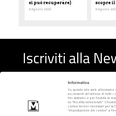
si può recuperare)
scopre il
6 Agosto 2026
6 Agosto 202
Iscriviti alla N
Ricevi ogni settimana i migliori articoli selezionati dal
Informativa
Su questo sito web utilizziamo c
acconsenti all’utilizzo di tutti 
fini statistici e per finalità di 
su "Accetta selezionati". Chiude
cookie tecnici necessari per la 
“Impostazione dei cookie” a fine
Metropolitano