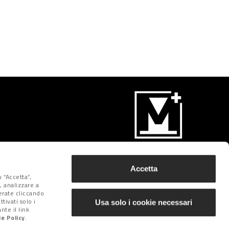
Iscriviti
Accetta
 “Accetta”,
, analizzare a
derate cliccando
tivati solo i
Usa solo i cookie necessari
te il link
e Policy
.
Seguici su