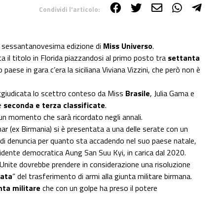
Condividi l'articolo:
lla sessantanovesima edizione di
Miss Universo
.
a il titolo in Florida piazzandosi al primo posto tra
settanta
o paese in gara c’era la siciliana Viviana Vizzini, che però non è
ggiudicata lo scettro conteso da Miss
Brasile
, Julia Gama e
te
seconda e terza classificate
.
un momento che sarà ricordato negli annali.
r (ex Birmania) si è presentata a una delle serate con un
 di denuncia per quanto sta accadendo nel suo paese natale,
sidente democratica Aung San Suu Kyi, in carica dal 2020.
 Unite dovrebbe prendere in considerazione una risoluzione
iata
” del trasferimento di armi alla giunta militare birmana.
nta militare
che con un golpe ha preso il potere