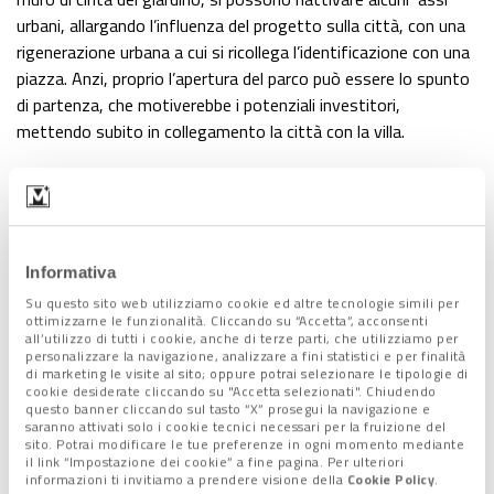
urbani, allargando l’influenza del progetto sulla città, con una
rigenerazione urbana a cui si ricollega l’identificazione con una
piazza. Anzi, proprio l’apertura del parco può essere lo spunto
di partenza, che motiverebbe i potenziali investitori,
mettendo subito in collegamento la città con la villa.
Di primaria importanza, infatti, sarà riuscire ad ottenere un
organismo aperto, permeabile e perciò polivalente e poli-
imprenditoriale, in maniera da ottenere quella “rivitalizzazione”
che è possibile solo attraverso la sinergia delle forze in gioco,
Informativa
tra il “tutto” e le “parti”, tra il dentro (il complesso della villa e
Su questo sito web utilizziamo cookie ed altre tecnologie simili per
del parco) ed il fuori (la città di Mira ed auspicabilmente l’intera
ottimizzarne le funzionalità. Cliccando su “Accetta”, acconsenti
Riviera del Brenta).
all’utilizzo di tutti i cookie, anche di terze parti, che utilizziamo per
personalizzare la navigazione, analizzare a fini statistici e per finalità
di marketing le visite al sito; oppure potrai selezionare le tipologie di
Alcune opere (soprattutto a livello delle coperture) negli ultimi
cookie desiderate cliccando su "Accetta selezionati". Chiudendo
anni sono state fatte, ma è mancato finora quel progetto
questo banner cliccando sul tasto “X” prosegui la navigazione e
saranno attivati solo i cookie tecnici necessari per la fruizione del
organico di recupero architettonico di qualità che gli architetti
sito. Potrai modificare le tue preferenze in ogni momento mediante
auspicano e che una villa di tale rilevanza merita. Anche
il link “Impostazione dei cookie” a fine pagina. Per ulteriori
informazioni ti invitiamo a prendere visione della
Cookie Policy
.
perché, nell’ottica della rigenerazione del tessuto urbano, ciò