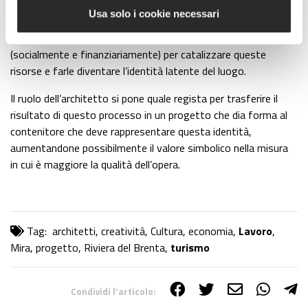
potenzialità ed esigenze del territorio, con poi successivi
Usa solo i cookie necessari
momenti di confronto tra le persone che vi vivono e gli
amministratori per trovare le modalità più sostenibili
(socialmente e finanziariamente) per catalizzare queste
risorse e farle diventare l’identità latente del luogo.
Il ruolo dell’architetto si pone quale regista per trasferire il
risultato di questo processo in un progetto che dia forma al
contenitore che deve rappresentare questa identità,
aumentandone possibilmente il valore simbolico nella misura
in cui è maggiore la qualità dell’opera.
Tag:
architetti
,
creatività
,
Cultura
,
economia
,
Lavoro
,
Mira
,
progetto
,
Riviera del Brenta
,
turismo
Condividi l'articolo: