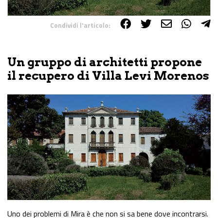
Condividi l'articolo:
Share on Facebook
Share on Twitter
Share on E-Mail
Share on WhatsApp
Share on Telegram
Un gruppo di architetti propone
il recupero di Villa Levi Morenos
Uno dei problemi di Mira è che non si sa bene dove incontrarsi.