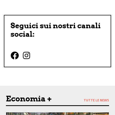
Seguici sui nostri canali
social:
Follow us on Facebook
Follow us on Instagram
Economia +
TUTTE LE NEWS