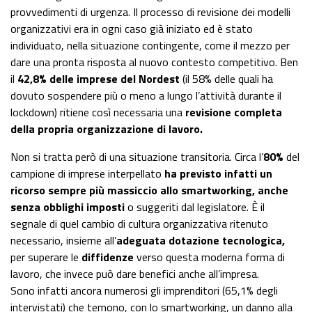
provvedimenti di urgenza. Il processo di revisione dei modelli
organizzativi era in ogni caso già iniziato ed è stato
individuato, nella situazione contingente, come il mezzo per
dare una pronta risposta al nuovo contesto competitivo. Ben
il
42,8% delle imprese del Nordest
(il 58% delle quali ha
dovuto sospendere più o meno a lungo l’attività durante il
lockdown) ritiene così necessaria una
revisione completa
della propria organizzazione di lavoro.
Non si tratta però di una situazione transitoria. Circa l’
80%
del
campione di imprese interpellato
ha previsto infatti un
ricorso sempre più massiccio allo smartworking, anche
senza obblighi imposti
o suggeriti dal legislatore. È il
segnale di quel cambio di cultura organizzativa ritenuto
necessario, insieme all’
adeguata dotazione tecnologica,
per superare le
diffidenze
verso questa moderna forma di
lavoro, che invece può dare benefici anche all’impresa.
Sono infatti ancora numerosi gli imprenditori (65,1% degli
intervistati) che temono, con lo smartworking, un danno alla