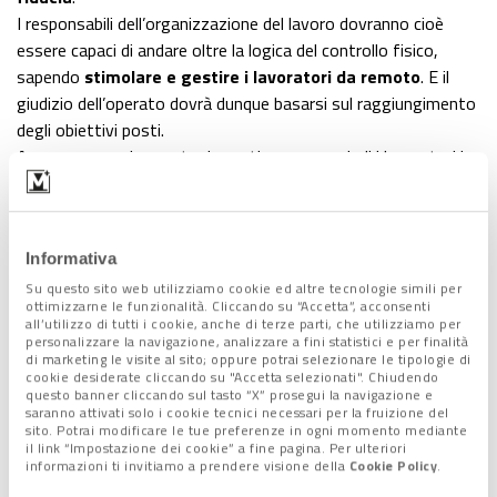
I responsabili dell’organizzazione del lavoro dovranno cioè
essere capaci di andare oltre la logica del controllo fisico,
sapendo
stimolare e gestire i lavoratori da remoto
. E il
giudizio dell’operato dovrà dunque basarsi sul raggiungimento
degli obiettivi posti.
A essere maggiormente ricercati saranno quindi i lavoratori in
grado di offrire un
mix di competenze
e l’
elasticità
e la
trasversalità
propria di un lavoro ibrido.
Informativa
Su questo sito web utilizziamo cookie ed altre tecnologie simili per
ottimizzarne le funzionalità. Cliccando su “Accetta”, acconsenti
all’utilizzo di tutti i cookie, anche di terze parti, che utilizziamo per
personalizzare la navigazione, analizzare a fini statistici e per finalità
di marketing le visite al sito; oppure potrai selezionare le tipologie di
cookie desiderate cliccando su "Accetta selezionati". Chiudendo
questo banner cliccando sul tasto “X” prosegui la navigazione e
saranno attivati solo i cookie tecnici necessari per la fruizione del
sito. Potrai modificare le tue preferenze in ogni momento mediante
il link “Impostazione dei cookie” a fine pagina. Per ulteriori
informazioni ti invitiamo a prendere visione della
Cookie Policy
.