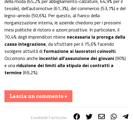
della moda (65,2% per abbigliamento-calzature, 64,9% per il
tessile), dell’automotive (61,3%), del commercio (53,7%) e del
legno-arredo (50,6%). Per questo, al fianco della
riorganizzazione interna, le aziende chiedono per i prossimi
mesi politiche di ristoro e azioni proattive. In particolare, il
70,4% degli imprenditori ritiene
necessaria la proroga della
cassa integrazione
, da sfruttare per il 75,6% facendo
svolgere attività di
formazione ai lavoratori coinvolti
.
Occorrono anche
incentivi all’assunzione dei giovani
(90%)
e una
riduzione dei limiti alla stipula dei contratti a
termine
(69,2%).
Lascia un commento +
Condividi l'articolo:
Share on Facebook
Share on Twitter
Share on E-Mail
Share on WhatsApp
Share on Telegram