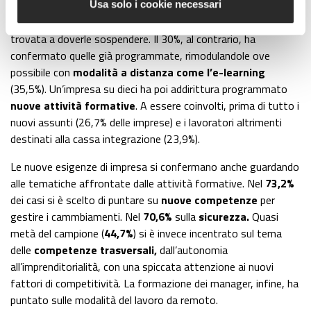
ripensate sono anche le
attività formative
dell’azienda.
Usa solo i cookie necessari
Solo un quarto delle imprese, a fronte dell’emergenza, si è
trovata a doverle sospendere. Il 30%, al contrario, ha
confermato quelle già programmate, rimodulandole ove
possibile con
modalità a distanza come l’e-learning
(35,5%). Un’impresa su dieci ha poi addirittura programmato
nuove attività formative
. A essere coinvolti, prima di tutto i
nuovi assunti (26,7% delle imprese) e i lavoratori altrimenti
destinati alla cassa integrazione (23,9%).
Le nuove esigenze di impresa si confermano anche guardando
alle tematiche affrontate dalle attività formative. Nel
73,2%
dei casi si è scelto di puntare su
nuove competenze
per
gestire i cammbiamenti. Nel
70,6%
sulla
sicurezza.
Quasi
metà del campione (
44,7%
) si è invece incentrato sul tema
delle
competenze trasversali,
dall’autonomia
all’imprenditorialità, con una spiccata attenzione ai nuovi
fattori di competitività. La formazione dei manager, infine, ha
puntato sulle modalità del lavoro da remoto.