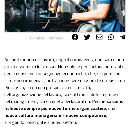
Condividi l'articolo:
Share on Facebook
Share on Twitter
Share on E-Mail
Share on WhatsApp
Share on Telegram
Anche il mondo del lavoro, dopo il coronavirus, non sarà e non
potrà essere più lo stesso. Non solo, e per fortuna non tanto,
per le durissime conseguenze economiche, che, sia pure con
tempi non immediati, potranno essere riassorbite dal sistema.
Piuttosto, e con una prospettiva di crescita,
nell’organizzazione del lavoro, sia sul fronte delle imprese e
del management, sia su quello dei lavoratori. Perché
saranno
richieste sempre più nuove forme organizzative
, una
nuova cultura manageriale
e
nuove competenze
,
allargando l’orizzonte a nuovi settori.