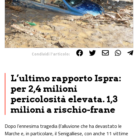
Condividi l'articolo:
Share on Facebook
Share on Twitter
Share on E-Mail
Share on WhatsApp
Share on Telegram
L’ultimo rapporto Ispra:
per 2,4 milioni
pericolosità elevata. 1,3
milioni a rischio-frane
Dopo l’ennesima tragedia (l’alluvione che ha devastato le
Marche e, in particolare, il Senigalliese, con anche 11 vittime