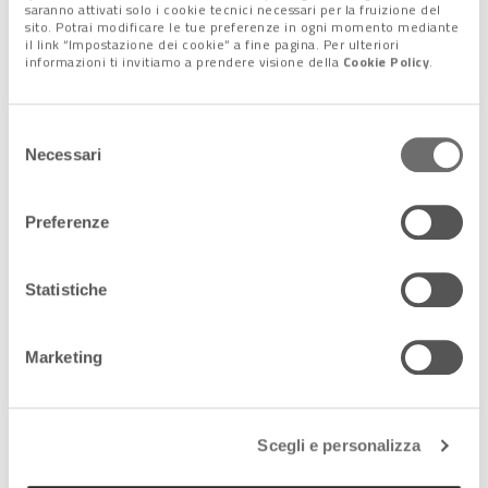
saranno attivati solo i cookie tecnici necessari per la fruizione del
sito. Potrai modificare le tue preferenze in ogni momento mediante
il link “Impostazione dei cookie” a fine pagina. Per ulteriori
informazioni ti invitiamo a prendere visione della
Cookie Policy
.
Selezione
Necessari
del
consenso
Preferenze
La copertina del rapporto Ispra 2021 (fonte: Rapporto Ispra 2021 sul
Statistiche
dissesto idrogeologico in Italia)
Quanto agli
edifici
, sono oltre
623 mila (il 4,3% del totale) a
Marketing
ricadere in aree a pericolosità/probabilità elevata di
alluvione
. Le regioni con percentuale sopra la media sono
Valle d’Aosta, Veneto, Friuli Venezia Giulia, Emilia Romagna e
Scegli e personalizza
Toscana. Anche in questo caso, la percentuale regionale di
rischio più alta in uno scenario medio è quella dell’Emilia