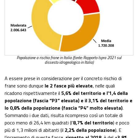
Popolazione a rischio frane in Italia (fonte: Rapporto Ispra 2021 sul
dissesto idrogeologico in Italia)
A essere prese in considerazione per il concreto rischio di
frane sono dunque
le 2 fasce più elevate
, nelle quali
ricadono rispettivamente il
5,6% del territorio e l’1,4 della
popolazione (fascia “P3” elevata) e il 3,1% del territorio e
lo 0,8% della popolazione (fascia “P4” molto elevata)
.
Sommando i due dati, risulta ricompreso così un totale di
poco meno di 26,4 km quadrati (l’
8,7% del territorio
) e poco
più di 1,3 milioni di abitanti (il
2,2% della popolazione
). E
l’incremento di queste fasce,
rispetto al 2018
, è del
+3,8%
.