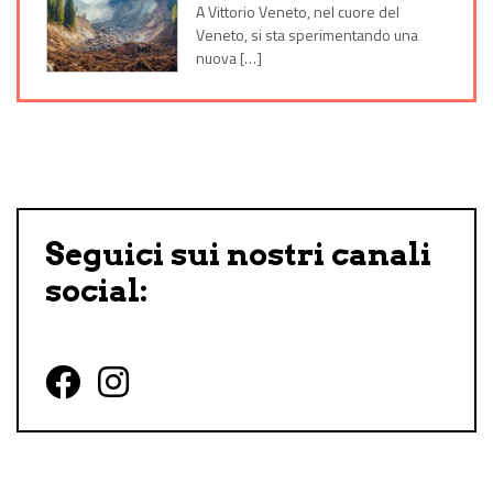
A Vittorio Veneto, nel cuore del
Veneto, si sta sperimentando una
nuova […]
Seguici sui nostri canali
social:
Follow us on Facebook
Follow us on Instagram