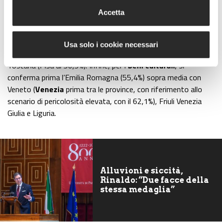
Romagna (59%) e, tra le province, quella di Pisa, con il 37,9%.
Accetta
Le regioni con percentuali di unità locali di
imprese
esposte a
rischio di alluvione superiore ai valori medi sono Liguria, Emilia
Usa solo i cookie necessari
Romagna (prima con il 60,9% in caso di scenario medio) e
Toscana (Pisa al 50,5%). Infine, per i
beni culturali
, si
conferma prima l’Emilia Romagna (55,4%) sopra media con
Veneto (
Venezia
prima tra le province, con riferimento allo
scenario di pericolosità elevata, con il 62,1%), Friuli Venezia
Giulia e Liguria.
Alluvioni e siccità,
Rinaldo: “Due facce della
stessa medaglia”