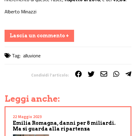
Alberto Minazzi
Lascia un commento +
Tag:
alluvione
Condividi l'articolo:
Share on Facebook
Share on Twitter
Share on E-Mail
Share on WhatsApp
Share on Telegram
Leggi anche:
22 Maggio 2023
Emilia Romagna, danni per 8 miliardi.
Ma si guarda alla ripartenza