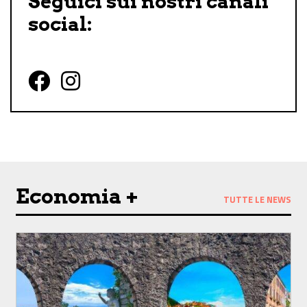
Seguici sui nostri canali
social:
Follow us on Facebook
Follow us on Instagram
Economia +
TUTTE LE NEWS