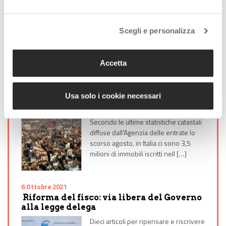
Approvata la Legge Delega
Il Consiglio dei Ministri ha approvato la
Scegli e personalizza
Legge delega (della riforma Fiscale).
Un primo passo verso la Legge di
Bilancio 2022 che, hanno ricordato il
Accetta
[…]
18 Ottobre 2021
Usa solo i cookie necessari
Case: in Italia boom di “ruderi” per
sfuggire alla tassazione
Secondo le ultime statistiche catastali
diffuse dall’Agenzia delle entrate lo
scorso agosto, in Italia ci sono 3,5
milioni di immobili iscritti nell […]
6 Ottobre 2021
Riforma del fisco: via libera del Governo
alla legge delega
Dieci articoli per ripensare e riscrivere