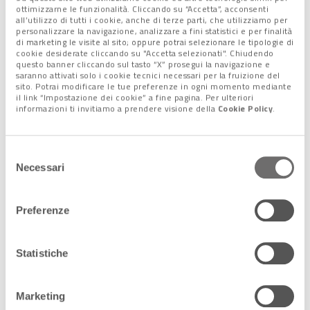
ottimizzarne le funzionalità. Cliccando su “Accetta”, acconsenti
all’utilizzo di tutti i cookie, anche di terze parti, che utilizziamo per
personalizzare la navigazione, analizzare a fini statistici e per finalità
Tag:
catasto
,
fisco
di marketing le visite al sito; oppure potrai selezionare le tipologie di
cookie desiderate cliccando su "Accetta selezionati". Chiudendo
questo banner cliccando sul tasto “X” prosegui la navigazione e
saranno attivati solo i cookie tecnici necessari per la fruizione del
Condividi l'articolo:
sito. Potrai modificare le tue preferenze in ogni momento mediante
Share on Facebook
Share on Twitter
Share on E-Mail
Share on WhatsApp
Share on Telegram
il link “Impostazione dei cookie” a fine pagina. Per ulteriori
informazioni ti invitiamo a prendere visione della
Cookie Policy
.
Leggi anche:
Selezione
Necessari
del
6 Maggio 2022
consenso
Passo avanti verso il nuovo catasto, ma
senza alzare le tasse
Preferenze
Un nuovo censimento degli immobili e
nuovi strumenti per l'incrocio dei dati
La riforma del catasto si farà. Ma non
Statistiche
ci sarà alcun incremento di tass […]
Marketing
8 Ottobre 2021