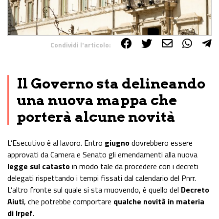
Condividi l'articolo:
Share on Facebook
Share on Twitter
Share on E-Mail
Share on WhatsApp
Share on Telegram
Il Governo sta delineando
una nuova mappa che
porterà alcune novità
L’Esecutivo è al lavoro. Entro
giugno
dovrebbero essere
approvati da Camera e Senato gli emendamenti alla nuova
legge sul catasto
in modo tale da procedere con i decreti
delegati rispettando i tempi fissati dal calendario del Pnrr.
L’altro fronte sul quale si sta muovendo, è quello del
Decreto
Aiuti
, che potrebbe comportare
qualche novità in materia
di Irpef
.