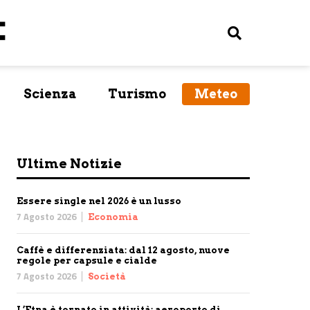
Scienza
Turismo
Meteo
Ultime Notizie
Essere single nel 2026 è un lusso
7 Agosto 2026
Economia
Caffè e differenziata: dal 12 agosto, nuove
regole per capsule e cialde
7 Agosto 2026
Società
L’Etna è tornato in attività: aeroporto di