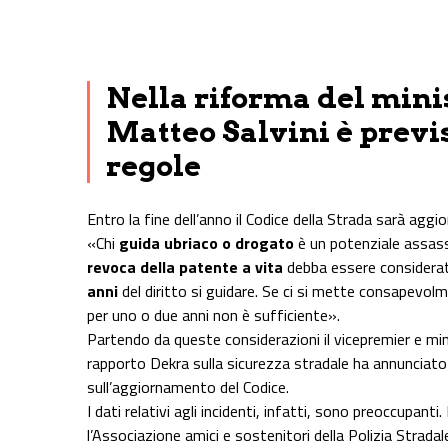
Share on Facebook
Share on Twitter
Share on E-Mail
Share on WhatsApp
Share on Telegram
Nella riforma del mini
Matteo Salvini è previ
regole
Entro la fine dell’anno il Codice della Strada sarà agg
«Chi
guida ubriaco o drogato
è un potenziale assassi
revoca della patente a vita
debba essere considerat
anni
del diritto si guidare. Se ci si mette consapevol
per uno o due anni non è sufficiente».
Partendo da queste considerazioni il vicepremier e min
rapporto Dekra sulla sicurezza stradale ha annunciato 
sull’aggiornamento del Codice.
I dati relativi agli incidenti, infatti, sono preoccupanti.
l’Associazione amici e sostenitori della Polizia Strada