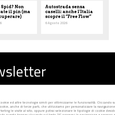
 Spid? Non
Autostrada senza
ate il pin (ma
caselli: anche l'Italia
ecuperare)
scopre il “Free Flow”
6
6 Agosto 2026
ewsletter
la redazione
ookie ed altre tecnologie simili per ottimizzarne le funzionalità. Cliccando su
i cookie, anche di terze parti, che utilizziamo per personalizzare la navigazione
marketing le visite al sito; oppure potrai selezionare le tipologie di cookie desi
ndo questo banner cliccando sul tasto “X” prosegui la navigazione e saranno at