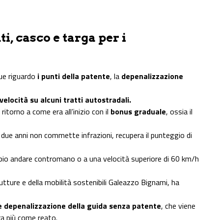
ti, casco e targa per i
ue riguardo
i punti della patente
, la
depenalizzazione
velocità
su alcuni tratti autostradali.
ritorno a come era all’inizio con il
bonus graduale
, ossia il
 due anni non commette infrazioni, recupera il punteggio di
empio andare contromano o a una velocità superiore di 60 km/h
rutture e della mobilità sostenibili Galeazzo Bignami, ha
le depenalizzazione della guida senza patente
, che viene
ra più come reato.