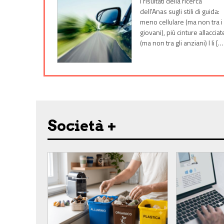
I risultati della ricerca
dell'Anas sugli stili di guida:
meno cellulare (ma non tra i
giovani), più cinture allacciat
(ma non tra gli anziani) I li […
Società +