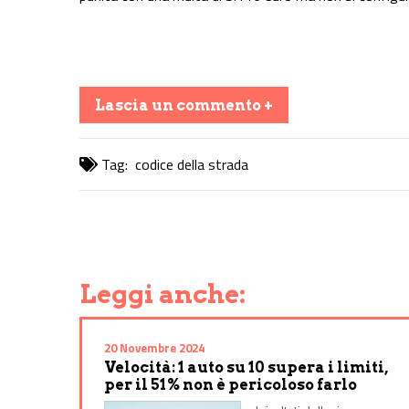
Lascia un commento +
Tag:
codice della strada
Share on Facebook
Share on Twitter
Share on E-Mail
Share on WhatsApp
Share on Telegram
Leggi anche:
20 Novembre 2024
Velocità: 1 auto su 10 supera i limiti,
per il 51% non è pericoloso farlo