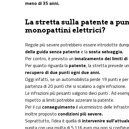
meno di 35 anni.
La stretta sulla patente a pun
monopattini elettrici?
Regole più severe potrebbero essere introdotte dunq
della guida senza patente
e la
sosta selvaggia.
Per contro, è previsto un
innalzamento dei limiti di 
Per quanto riguarda la
patente
, la stretta prevede un 
recupero di due punti ogni due anni.
Oggi infatti, se un automobilista perde 19 punti e per
partenza di 20 punti che si scalano a ogni infrazione.
Le infrazioni più pesanti valgono dieci punti . Ad es
rispetto ai limiti potrebbe azzerare la patente.
Per il cui
conseguimento
il viceministro delle Infrast
inoltre proposto
condizioni più severe.
Soprattutto, l’idea è quella di
intervenire sull’attua
punita con una multa di 5.116 euro ma non si configu