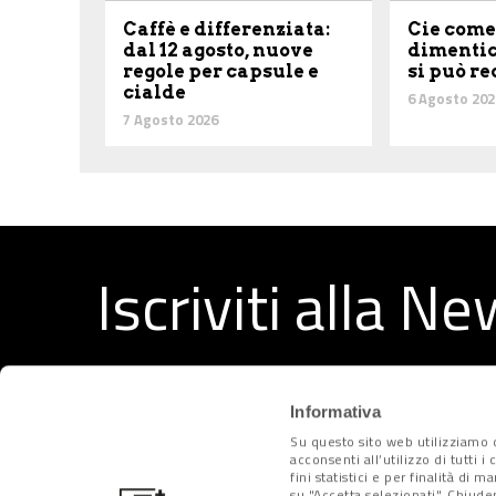
Caffè e differenziata:
Cie come
dal 12 agosto, nuove
dimentic
regole per capsule e
si può r
cialde
6 Agosto 202
7 Agosto 2026
Iscriviti alla N
Ricevi ogni settimana i migliori articoli selezionati dal
Informativa
Su questo sito web utilizziamo c
acconsenti all’utilizzo di tutti 
fini statistici e per finalità di 
su "Accetta selezionati". Chiude