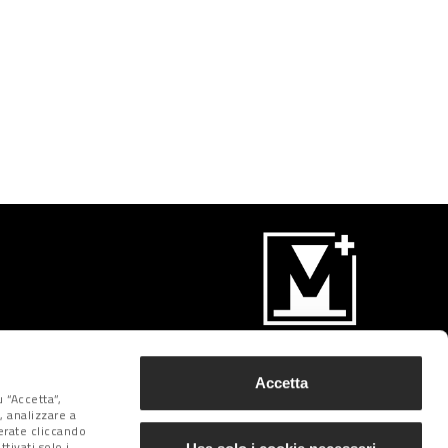
Iscriviti
Accetta
 “Accetta”,
, analizzare a
derate cliccando
tivati solo i