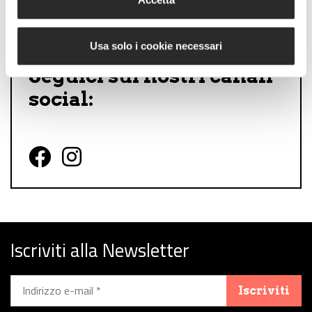
Usa solo i cookie necessari
Seguici sui nostri canali
social:
Follow us on Facebook
Follow us on Instagram
Iscriviti alla Newsletter
Iscriviti