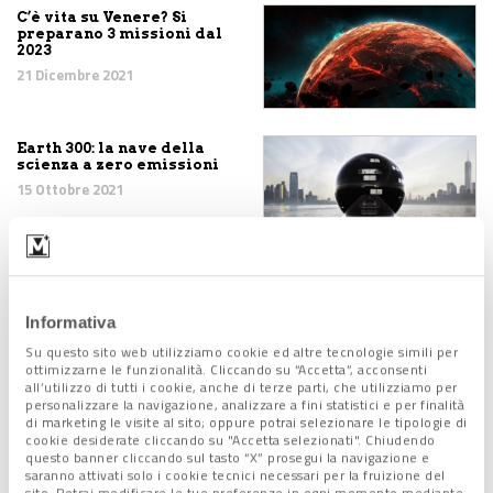
C’è vita su Venere? Si
preparano 3 missioni dal
2023
21 Dicembre 2021
Earth 300: la nave della
scienza a zero emissioni
15 Ottobre 2021
Vita su Marte? "E' troppo
piccolo per contenere
Informativa
acqua a sufficienza"
Su questo sito web utilizziamo cookie ed altre tecnologie simili per
27 Settembre 2021
ottimizzarne le funzionalità. Cliccando su “Accetta”, acconsenti
all’utilizzo di tutti i cookie, anche di terze parti, che utilizziamo per
personalizzare la navigazione, analizzare a fini statistici e per finalità
di marketing le visite al sito; oppure potrai selezionare le tipologie di
cookie desiderate cliccando su "Accetta selezionati". Chiudendo
questo banner cliccando sul tasto “X” prosegui la navigazione e
Satellite MaveN:
saranno attivati solo i cookie tecnici necessari per la fruizione del
individuati bagliori
sito. Potrai modificare le tue preferenze in ogni momento mediante
ultravioletti