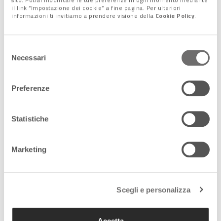
nell’atmosfera di Marte
il link “Impostazione dei cookie” a fine pagina. Per ulteriori
informazioni ti invitiamo a prendere visione della
Cookie Policy
.
5 Marzo 2021
Selezione
Perserverance su Marte
Necessari
del
alla ricerca della vita
consenso
19 Febbraio 2021
Preferenze
Statistiche
Scoperta a Padova una
“Super Terra” forse dal
nucleo di ghiaccio
compresso
Marketing
2 Gennaio 2021
Scegli e personalizza
« Precedente
1
…
6
7
8
Accetta