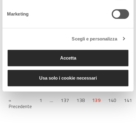
VIVERE DI SCRITTURA IN
ITALIA? MEGLIO NON
Marketing
MONTARSI LA TESTA
21 Luglio 2015
Scegli e personalizza
I Maestri veneti del
design che hanno ideato
Accetta
il futuro
21 Luglio 2015
Usa solo i cookie necessari
«
1
…
137
138
139
140
141
Precedente