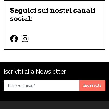
Seguici sui nostri canali
social:
Follow us on Facebook
Follow us on Instagram
Iscriviti alla Newsletter
Iscriviti