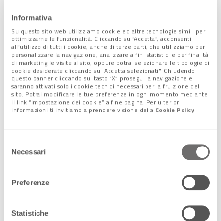
Informativa
I FORTI DEL CAMPO
Su questo sito web utilizziamo cookie ed altre tecnologie simili per
TRINCERATO DI MESTRE
ottimizzarne le funzionalità. Cliccando su “Accetta”, acconsenti
22 Luglio 2015
all’utilizzo di tutti i cookie, anche di terze parti, che utilizziamo per
personalizzare la navigazione, analizzare a fini statistici e per finalità
di marketing le visite al sito; oppure potrai selezionare le tipologie di
cookie desiderate cliccando su "Accetta selezionati". Chiudendo
questo banner cliccando sul tasto “X” prosegui la navigazione e
saranno attivati solo i cookie tecnici necessari per la fruizione del
sito. Potrai modificare le tue preferenze in ogni momento mediante
LA CULTURA DIVENTA
ANTIRUGGINE
il link “Impostazione dei cookie” a fine pagina. Per ulteriori
informazioni ti invitiamo a prendere visione della
Cookie Policy
.
22 Luglio 2015
Selezione
Necessari
del
La Scuola Abate Zanetti
consenso
dalla magia del vetro
alla forza delle idee
Preferenze
22 Luglio 2015
Statistiche