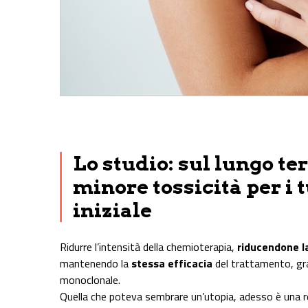
Share on Facebook
Share on Twitter
Share on E-Mail
Share on WhatsApp
Share on Telegram
Lo studio: sul lungo te
minore tossicità per i 
iniziale
Ridurre l’intensità della chemioterapia,
riducendone la
mantenendo la
stessa efficacia
del trattamento, gr
monoclonale.
Quella che poteva sembrare un’utopia, adesso è una 