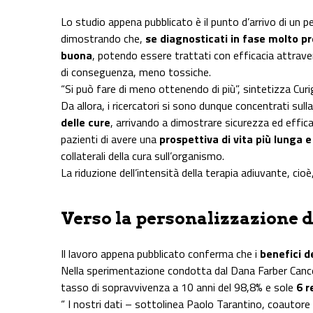
Lo studio appena pubblicato è il punto d’arrivo di un p
dimostrando che,
se diagnosticati in fase molto p
buona
, potendo essere trattati con efficacia attrav
di conseguenza, meno tossiche.
“Si può fare di meno ottenendo di più”, sintetizza Curi
Da allora, i ricercatori si sono dunque concentrati sull
delle cure
, arrivando a dimostrare sicurezza ed effic
pazienti di avere una
prospettiva di vita più lunga 
collaterali della cura sull’organismo.
La riduzione dell’intensità della terapia adiuvante, cio
Verso la personalizzazione d
Il lavoro appena pubblicato conferma che i
benefici d
Nella sperimentazione condotta dal Dana Farber Canc
tasso di sopravvivenza a 10 anni del 98,8% e sole
6 r
“ I nostri dati – sottolinea Paolo Tarantino, coautore 