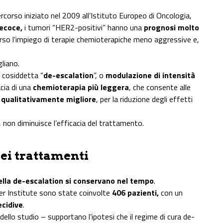
ercorso iniziato nel 2009 all’Istituto Europeo di Oncologia,
recoce,
i tumori “HER2-positivi” hanno una
prognosi molto
erso l’impiego di terapie chemioterapiche meno aggressive e,
gliano.
a cosiddetta “
de-escalation
”, o
modulazione di intensità
acia di una
chemioterapia più leggera
, che consente alle
e qualitativamente migliore
, per la riduzione degli effetti
è, non diminuisce l’efficacia del trattamento.
ei trattamenti
ella de-escalation si conservano nel tempo
.
er Institute sono state coinvolte
406 pazienti,
con un
ecidive
.
dello studio – supportano l’ipotesi che il regime di cura de-