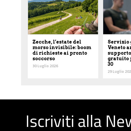
Zecche, l’estate del
Servizio 
morso invisibile: boom
Veneto ar
di richieste ai pronto
supporto
soccorso
gratuito 
30
30 Luglio 2026
29 Luglio 20
Iscriviti alla N