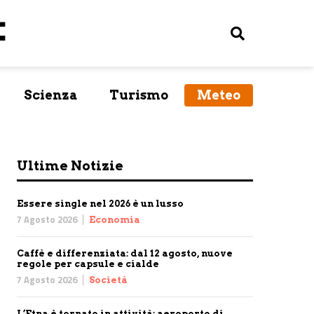
Scienza
Turismo
Meteo
Ultime Notizie
Essere single nel 2026 è un lusso
7 Agosto 2026
Economia
Caffè e differenziata: dal 12 agosto, nuove
regole per capsule e cialde
7 Agosto 2026
Società
L’Etna è tornato in attività: aeroporto di