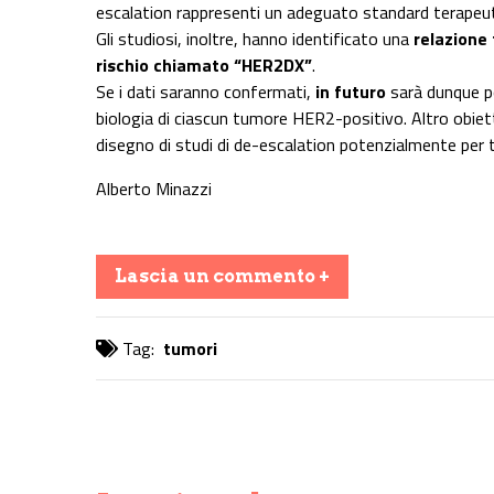
escalation rappresenti un adeguato standard terapeut
Gli studiosi, inoltre, hanno identificato una
relazione 
rischio chiamato “HER2DX”
.
Se i dati saranno confermati,
in futuro
sarà dunque p
biologia di ciascun tumore HER2-positivo. Altro obiett
disegno di studi di de-escalation potenzialmente per tu
Alberto Minazzi
Lascia un commento +
Tag:
tumori
Share on Facebook
Share on Twitter
Share on E-Mail
Share on WhatsApp
Share on Telegram