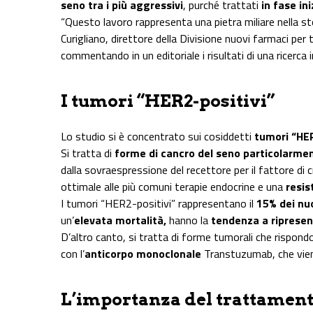
seno tra i più aggressivi
, purché trattati
in fase ini
“Questo lavoro rappresenta una pietra miliare nella 
Curigliano, direttore della Divisione nuovi farmaci per 
commentando in un editoriale i risultati di una ricerca 
I tumori “HER2-positivi”
Lo studio si è concentrato sui cosiddetti
tumori “HER
Si tratta di
forme di cancro del seno particolarme
dalla sovraespressione del recettore per il fattore di c
ottimale alle più comuni terapie endocrine e una
resis
I tumori “HER2-positivi” rappresentano il
15% dei nu
un’
elevata mortalità,
hanno la
tendenza a ripresen
D’altro canto, si tratta di forme tumorali che rispon
con l’
anticorpo monoclonale
Transtuzumab, che vie
L’importanza del trattamento