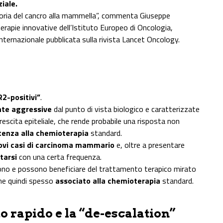
ziale.
storia del cancro alla mammella”, commenta Giuseppe
terapie innovative dell’Istituto Europeo di Oncologia,
internazionale pubblicata sulla rivista Lancet Oncology.
2-positivi”
.
nte aggressive
dal punto di vista biologico e caratterizzate
rescita epiteliale, che rende probabile una risposta non
tenza alla chemioterapia
standard.
ovi casi di carcinoma mammario
e, oltre a presentare
tarsi
con una certa frequenza.
dono e possono beneficiare del trattamento terapico mirato
ne quindi spesso
associato alla chemioterapia
standard.
 rapido e la “de-escalation”